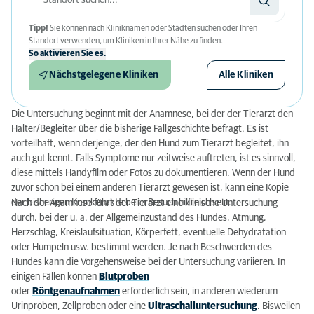
Tipp!
Sie können nach Kliniknamen oder Städten suchen oder Ihren
Standort verwenden, um Kliniken in Ihrer Nähe zu finden.
So aktivieren Sie es.
Nächstgelegene Kliniken
Alle Kliniken
Die Untersuchung beginnt mit der Anamnese, bei der der Tierarzt den
Halter/Begleiter über die bisherige Fallgeschichte befragt. Es ist
vorteilhaft, wenn derjenige, der den Hund zum Tierarzt begleitet, ihn
auch gut kennt. Falls Symptome nur zeitweise auftreten, ist es sinnvoll,
diese mittels Handyfilm oder Fotos zu dokumentieren. Wenn der Hund
zuvor schon bei einem anderen Tierarzt gewesen ist, kann eine Kopie
der bisherigen Krankenakte beim Besuch hilfreich sein.
Nach der Anamnese führt der Tierarzt eine klinische Untersuchung
durch, bei der u. a. der Allgemeinzustand des Hundes, Atmung,
Herzschlag, Kreislaufsituation, Körperfett, eventuelle Dehydratation
oder Humpeln usw. bestimmt werden. Je nach Beschwerden des
Hundes kann die Vorgehensweise bei der Untersuchung variieren. In
einigen Fällen können
Blutproben
oder
Röntgenaufnahmen
erforderlich sein, in anderen wiederum
Urinproben, Zellproben oder eine
Ultraschalluntersuchung
. Bisweilen