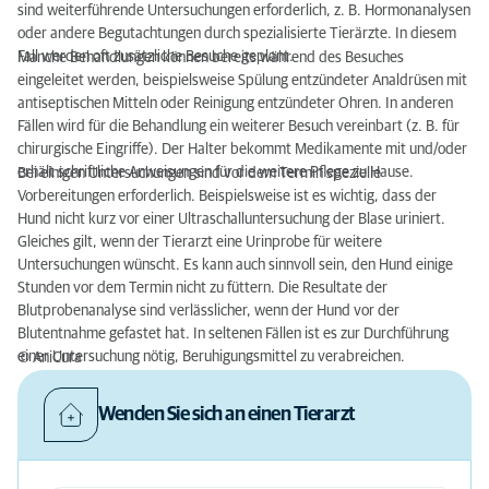
sind weiterführende Untersuchungen erforderlich, z. B. Hormonanalysen
oder andere Begutachtungen durch spezialisierte Tierärzte. In diesem
Fall werden oft zusätzliche Besuche geplant.
Manche Behandlungen können bereits während des Besuches
eingeleitet werden, beispielsweise Spülung entzündeter Analdrüsen mit
antiseptischen Mitteln oder Reinigung entzündeter Ohren. In anderen
Fällen wird für die Behandlung ein weiterer Besuch vereinbart (z. B. für
chirurgische Eingriffe). Der Halter bekommt Medikamente mit und/oder
erhält schriftliche Anweisungen für die weitere Pflege zu Hause.
Bei einigen Untersuchungen sind vor dem Termin spezielle
Vorbereitungen erforderlich. Beispielsweise ist es wichtig, dass der
Hund nicht kurz vor einer Ultraschalluntersuchung der Blase uriniert.
Gleiches gilt, wenn der Tierarzt eine Urinprobe für weitere
Untersuchungen wünscht. Es kann auch sinnvoll sein, den Hund einige
Stunden vor dem Termin nicht zu füttern. Die Resultate der
Blutprobenanalyse sind verlässlicher, wenn der Hund vor der
Blutentnahme gefastet hat. In seltenen Fällen ist es zur Durchführung
einer Untersuchung nötig, Beruhigungsmittel zu verabreichen.
© AniCura
Wenden Sie sich an einen Tierarzt