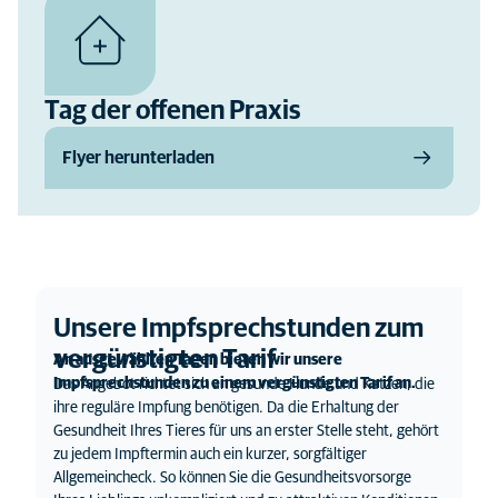
Tag der offenen Praxis
Flyer herunterladen
Unsere Impfsprechstunden zum
vergünstigten Tarif
An ausgewählten Tagen bieten wir unsere
Impfsprechstunden zu einem vergünstigten Tarif an.
Das Angebot richtet sich an gesunde Hunde und Katzen, die
ihre reguläre Impfung benötigen. Da die Erhaltung der
Gesundheit Ihres Tieres für uns an erster Stelle steht, gehört
zu jedem Impftermin auch ein kurzer, sorgfältiger
Allgemeincheck. So können Sie die Gesundheitsvorsorge