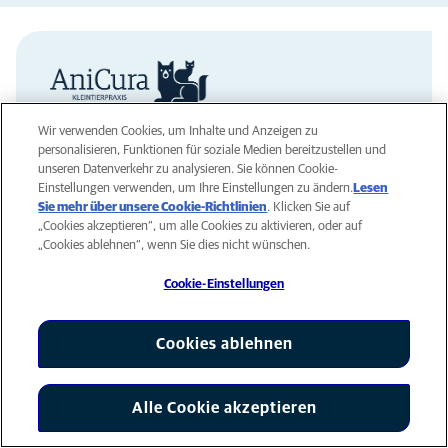
Wir verwenden Cookies, um Inhalte und Anzeigen zu
Den Standort kontaktieren
personalisieren, Funktionen für soziale Medien bereitzustellen und
unseren Datenverkehr zu analysieren. Sie können Cookie-
Einstellungen verwenden, um Ihre Einstellungen zu ändern.
Lesen
Eichenstrasse 1, 6210 Sursee
Sie mehr über unsere Cookie-Richtlinien
(opens in a new tab)
. Klicken Sie auf
„Cookies akzeptieren“, um alle Cookies zu aktivieren, oder auf
kleintierchirurgie@anicura.ch
„Cookies ablehnen“, wenn Sie dies nicht wünschen.
+41 41 921 93 93
Cookie-Einstellungen
Die Klinik in den sozialen Medien
Cookies ablehnen
Facebook
Alle Cookie akzeptieren
Cookie-Einstellungen
Instagram