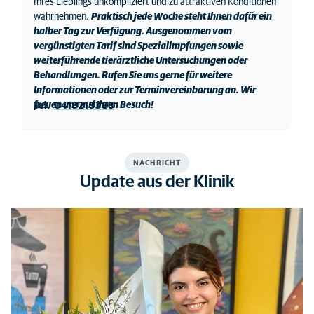
Ihres Lieblings unkompliziert und zu attraktiven Konditionen
wahrnehmen.
Praktisch jede Woche steht Ihnen dafür ein
halber Tag zur Verfügung. Ausgenommen vom
vergünstigten Tarif sind Spezialimpfungen sowie
weiterführende tierärztliche Untersuchungen oder
Behandlungen. Rufen Sie uns gerne für weitere
Informationen oder zur Terminvereinbarung an. Wir
freuen uns auf Ihren Besuch!
Tel.
041 921 93 93
NACHRICHT
Update aus der Klinik