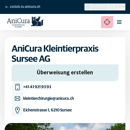
DEUTSCH
zurück zu anicura.ch
SUCHE
(SCHWEIZ)
AniCura Kleintierpraxis
Sursee AG
Überweisung erstellen
+41 41 921 93 93
kleintierchirurgie@anicura.ch
Eichenstrasse 1, 6210 Sursee