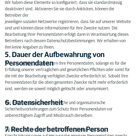
Wir haben diese Elemente so konfiguriert, dass sie standardmässig
deaktiviert sind. Aktivieren Sie sie durch Anklicken, können die
Betreiber der
jeweiligen sozialen Netzwerke registrieren, dass Sie auf unserer Website
sind und können diese Informationen für ihre Zwecke nutzen. Die
Bearbeitung Ihrer Personendaten erfolgt dann in Verantwortung dieses
Betreibers nach dessen Datenschutzbestimmungen. Wir erhalten von
ihm keine Angaben zu Ihnen.
5. Dauer der Aufbewahrung von
Personendaten
Wir verarbeiten und speichern Ihre Personendaten, solange es für die
Erfüllung unserer vertraglichen und gesetzlichen Pflichten oder sonst für
die mit der Bearbeitung verfolgten Zwecke erforderlich ist. Sobald Ihre
Personendaten für die oben genannten Zwecke nicht mehr erforderlich
sind, werden sie soweit möglich gelöscht oder anonymisiert.
6. Datensicherheit
Wir treffen angemessene technische und organisatorische
Sicherheitsvorkehrungen zum Schutz Ihrer Personendaten vor
unberechtigtem Zugriff und Missbrauch derselben.
7. Rechte der betroffenen Person
Sie haben das Recht auf Auskunft, Berichtigung, Löschung,