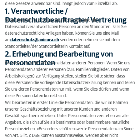
diese Gesetze anwendbar sind, hängt jedoch vom Einzelfall ab.
3. Zwecke der Datenbearbeitung und
1. Verantwortliche /
Rechtsgrundlagen
Datenschutzbeauftragte / Vertretung
Verantwortlich für die Datenbearbeitungen sind die
Datenschutzverantwortlichen Personen an den Standorten. Falls Sie
4. Cookies / Tracking und andere Technologien im
datenschutzrechtliche Anliegen haben, können Sie uns eine Mail
Zusammenhang mit der Nutzung unserer Website
an
datenschutz@anicura.ch
senden oder nehmen sie mit dem
Standortleiter/der Standortleiterin Kontakt auf.
5. Dauer der Aufbewahrung von Personendaten
2. Erhebung und Bearbeitung von
6. Datensicherheit
Personendaten
Grundsatz betreffend Personaldaten anderer Personen: Wenn Sie uns
Personendaten anderer Personen (z.B. Familienmitglieder, Daten von
7. Rechte der betroffenen Person
Arbeitskollegen) zur Verfügung stellen, stellen Sie bitte sicher, dass
diese Personen die vorliegende Datenschutzerklärung kennen und teilen
8. Änderungen
Sie uns deren Personendaten nur mit, wenn Sie dies dürfen und wenn
diese Personendaten korrekt sind.
Wir bearbeiten in erster Linie die Personendaten, die wir im Rahmen
unserer Geschäftsbeziehung mit unseren Kunden und anderen
Geschäftspartnern erheben. Unter Personendaten verstehen wir alle
Angaben, die sich auf Sie als bestimmte oder bestimmbare natürliche
Person beziehen. «Besonders schützenswerte Personendaten» im Sinne
von Art. 5 lit. c DSG können ausnahmsweise, werden aber nicht