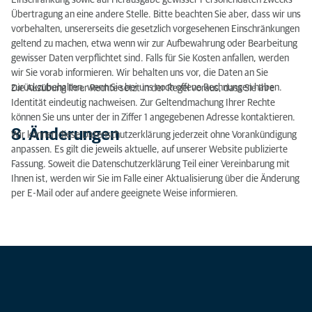
Einschränkung sowie auf Herausgabe gewisser Personendaten zwecks
Übertragung an eine andere Stelle. Bitte beachten Sie aber, dass wir uns
vorbehalten, unsererseits die gesetzlich vorgesehenen Einschränkungen
geltend zu machen, etwa wenn wir zur Aufbewahrung oder Bearbeitung
gewisser Daten verpflichtet sind. Falls für Sie Kosten anfallen, werden
wir Sie vorab informieren. Wir behalten uns vor, die Daten an Sie
zurückzubehalten, wenn Sie bei uns noch offene Rechnungen haben.
Die Ausübung Ihrer Rechte setzt in der Regel voraus, dass Sie Ihre
Identität eindeutig nachweisen. Zur Geltendmachung Ihrer Rechte
können Sie uns unter der in Ziffer 1 angegebenen Adresse kontaktieren.
8. Änderungen
Wir können diese Datenschutzerklärung jederzeit ohne Vorankündigung
anpassen. Es gilt die jeweils aktuelle, auf unserer Website publizierte
Fassung. Soweit die Datenschutzerklärung Teil einer Vereinbarung mit
Ihnen ist, werden wir Sie im Falle einer Aktualisierung über die Änderung
per E-Mail oder auf andere geeignete Weise informieren.