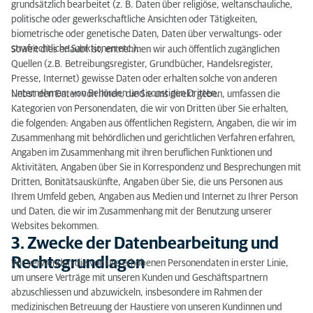
grundsätzlich bearbeitet (z. B. Daten über religiöse, weltanschauliche,
politische oder gewerkschaftliche Ansichten oder Tätigkeiten,
biometrische oder genetische Daten, Daten über verwaltungs- oder
strafrechtliche Sanktionen etc.).
Soweit dies erlaubt ist, entnehmen wir auch öffentlich zugänglichen
Quellen (z.B. Betreibungsregister, Grundbücher, Handelsregister,
Presse, Internet) gewisse Daten oder erhalten solche von anderen
Unternehmen, von Behörden und sonstigen Dritten.
Nebst den Daten von Ihnen, die Sie uns direkt geben, umfassen die
Kategorien von Personendaten, die wir von Dritten über Sie erhalten,
die folgenden: Angaben aus öffentlichen Registern, Angaben, die wir im
Zusammenhang mit behördlichen und gerichtlichen Verfahren erfahren,
Angaben im Zusammenhang mit ihren beruflichen Funktionen und
Aktivitäten, Angaben über Sie in Korrespondenz und Besprechungen mit
Dritten, Bonitätsauskünfte, Angaben über Sie, die uns Personen aus
Ihrem Umfeld geben, Angaben aus Medien und Internet zu Ihrer Person
und Daten, die wir im Zusammenhang mit der Benutzung unserer
Websites bekommen.
3. Zwecke der Datenbearbeitung und
Rechtsgrundlagen
Wir verwenden die von uns erhobenen Personendaten in erster Linie,
um unsere Verträge mit unseren Kunden und Geschäftspartnern
abzuschliessen und abzuwickeln, insbesondere im Rahmen der
medizinischen Betreuung der Haustiere von unseren Kundinnen und