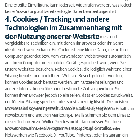
Eine erteilte Einwilligung kann jederzeit widerrufen werden, was jedoch
keine Auswirkung auf bereits erfolgte Datenbearbeitungen hat.
4. Cookies / Tracking und andere
Technologien im Zusammenhang mit
der Nutzung unserer Website
Wir setzen auf unseren Websites typischerweise "Cookies" und
vergleichbare Techniken ein, mit denen Ihr Browser oder Ihr Gerät
identifiziert werden kann. Ein Cookie ist eine kleine Datei, die an Ihren
Computer gesendet bzw. vom verwendeten Webbrowser automatisch
auf Ihrem Computer oder mobilen Gerät gespeichert wird, wenn Sie
unsere Websites besuchen. Neben Cookies, die lediglich während einer
Sitzung benutzt und nach Ihrem Website-Besuch gelöscht werden,
können Cookies auch benutzt werden, um Nutzereinstellungen und
andere Informationen über eine bestimmte Zeit zu speichern. Sie
können Ihren Browser jedoch so einstellen, dass er Cookies zurückweist,
nur für eine Sitzung speichert oder sonst vorzeitig löscht. Die meisten
Browser sind so voreingestellt, dass Sie Cookies akzeptieren.
Mit der Nutzung unserer Websites und der Einwilligung in den Erhalt von
Newslettern und anderen Marketing-E-Mails stimmen Sie dem Einsatz
dieser Techniken zu. Wollen Sie dies nicht, dann müssen Sie Ihren
Browser bzw. Ihr E-Mail-Programm entsprechend einstellen.
Wir setzen auf unseren Websites ferner sog. Plug-Ins von sozialen
Netzwerken wie Facebook, X, YouTube, Pinterest oder Instagram ein.