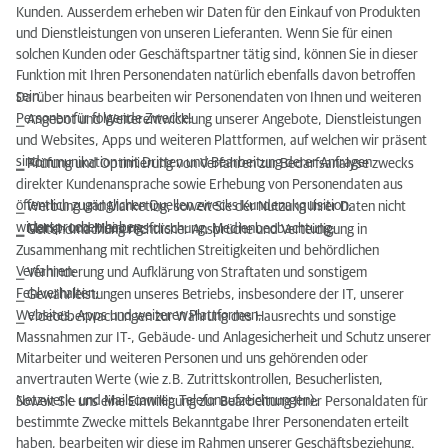
Kunden. Ausserdem erheben wir Daten für den Einkauf von Produkten
und Dienstleistungen von unseren Lieferanten. Wenn Sie für einen
solchen Kunden oder Geschäftspartner tätig sind, können Sie in dieser
Funktion mit Ihren Personendaten natürlich ebenfalls davon betroffen
sein.
Darüber hinaus bearbeiten wir Personendaten von Ihnen und weiteren
Personen für folgende Zwecke:
⎯ Angebot und Weiterentwicklung unserer Angebote, Dienstleistungen
und Websites, Apps und weiteren Plattformen, auf welchen wir präsent
sind;
⎯ Kommunikation mit Dritten und Bearbeitung derer Anfragen
⎯ Prüfung und Optimierung von Verfahren zur Bedarfsanalyse zwecks
direkter Kundenansprache sowie Erhebung von Personendaten aus
öffentlich zugänglichen Quellen zwecks Kundenakquisition;
⎯ Werbung und Marketing, soweit Sie der Nutzung Ihrer Daten nicht
widersprochen haben;
⎯ Markt- und Meinungsforschung, Medienbeobachtung;
⎯ Geltendmachung rechtlicher Ansprüche und Verteidigung in
Zusammenhang mit rechtlichen Streitigkeiten und behördlichen
Verfahren;
⎯ Verhinderung und Aufklärung von Straftaten und sonstigem
Fehlverhalten;
⎯ Gewährleistungen unseres Betriebs, insbesondere der IT, unserer
Websites, Apps und weiteren Plattformen;
⎯ Videoüberwachungen zur Wahrung des Hausrechts und sonstige
Massnahmen zur IT-, Gebäude- und Anlagesicherheit und Schutz unserer
Mitarbeiter und weiteren Personen und uns gehörenden oder
anvertrauten Werte (wie z.B. Zutrittskontrollen, Besucherlisten,
Netzwerk- und Mailscanner, Telefonaufzeichnungen);
Soweit Sie uns eine Einwilligung zur Bearbeitung Ihrer Personaldaten für
bestimmte Zwecke mittels Bekanntgabe Ihrer Personendaten erteilt
haben, bearbeiten wir diese im Rahmen unserer Geschäftsbeziehung.