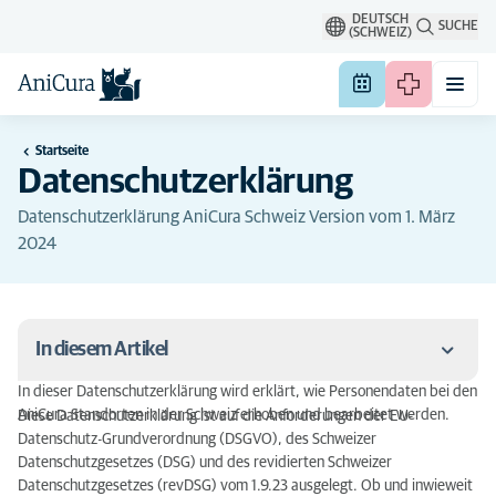
DEUTSCH
SUCHE
(SCHWEIZ)
Startseite
Datenschutzerklärung
Datenschutzerklärung AniCura Schweiz Version vom 1. März
2024
In diesem Artikel
In dieser Datenschutzerklärung wird erklärt, wie Personendaten bei den
1. Verantwortliche / Datenschutzbeauftragte /
AniCura Standorten in der Schweiz erhoben und bearbeitet werden.
Diese Datenschutzerklärung ist auf die Anforderungen der EU-
Vertretung
Datenschutz-Grundverordnung (DSGVO), des Schweizer
Datenschutzgesetzes (DSG) und des revidierten Schweizer
2. Erhebung und Bearbeitung von Personendaten
Datenschutzgesetzes (revDSG) vom 1.9.23 ausgelegt. Ob und inwieweit