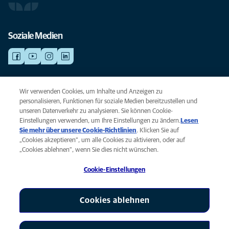
Soziale Medien
NOTDIENSTE
Wir verwenden Cookies, um Inhalte und Anzeigen zu
Finden Sie hier Standorte mit Notfall-Service. Weil Ihr Tier die beste
personalisieren, Funktionen für soziale Medien bereitzustellen und
Versorgung verdient.
unseren Datenverkehr zu analysieren. Sie können Cookie-
Einstellungen verwenden, um Ihre Einstellungen zu ändern.
Lesen
Sie mehr über unsere Cookie-Richtlinien
(opens in a new tab)
. Klicken Sie auf
Privacy
„Cookies akzeptieren“, um alle Cookies zu aktivieren, oder auf
Legal
„Cookies ablehnen“, wenn Sie dies nicht wünschen.
Cookie notice
Cookie-Einstellungen
Accessibility
Global Human Rights
AniCura ist eine Tochtergesellschaft von Mars, Inc © 2026
Cookies ablehnen