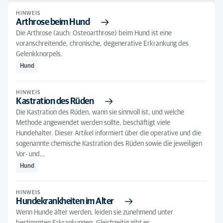
HINWEIS
Sortieren nach: Nach Relevanz
Arthrose beim Hund
Die Arthrose (auch: Osteoarthrose) beim Hund ist eine
Nach Relevanz
Art des Artikels
voranschreitende, chronische, degenerative Erkrankung des
Alphabetisch
Gelenkknorpels.
Hinweis
(251)
Alle Tierarten
1
Hund
Andere Tierarten
(76)
HINWEIS
Hund
(161)
Kastration des Rüden
Katze
(105)
Die Kastration des Rüden, wann sie sinnvoll ist, und welche
Methode angewendet werden sollte, beschäftigt viele
Hundehalter. Dieser Artikel informiert über die operative und die
sogenannte chemische Kastration des Rüden sowie die jeweiligen
Vor- und…
Hund
HINWEIS
Hundekrankheiten im Alter
Wenn Hunde älter werden, leiden sie zunehmend unter