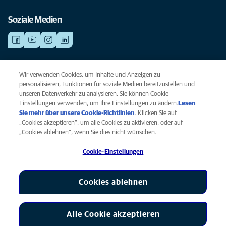
Soziale Medien
NOTDIENSTE
Wir verwenden Cookies, um Inhalte und Anzeigen zu
Finden Sie hier Standorte mit Notfall-Service. Weil Ihr Tier die beste
personalisieren, Funktionen für soziale Medien bereitzustellen und
Versorgung verdient.
unseren Datenverkehr zu analysieren. Sie können Cookie-
Einstellungen verwenden, um Ihre Einstellungen zu ändern.
Lesen
Sie mehr über unsere Cookie-Richtlinien
(opens in a new tab)
. Klicken Sie auf
Privacy
„Cookies akzeptieren“, um alle Cookies zu aktivieren, oder auf
Legal
„Cookies ablehnen“, wenn Sie dies nicht wünschen.
Cookie notice
Cookie-Einstellungen
Accessibility
Global Human Rights
AniCura ist eine Tochtergesellschaft von Mars, Inc © 2026
Cookies ablehnen
Alle Cookie akzeptieren
Cookie-Einstellungen