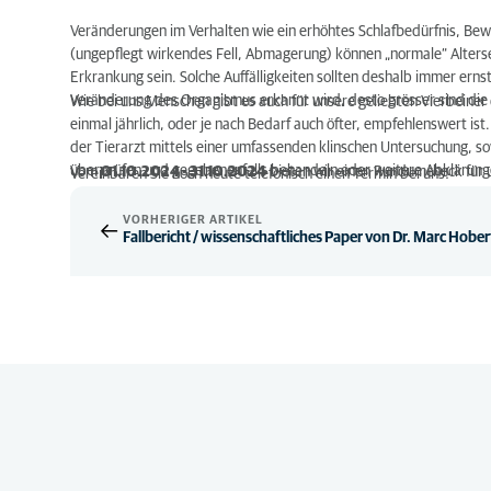
Veränderungen im Verhalten wie ein erhöhtes Schlafbedürfnis, Bew
(ungepflegt wirkendes Fell, Abmagerung) können „normale“ Alterse
Erkrankung sein. Solche Auffälligkeiten sollten deshalb immer ern
Veränderung des Organismus erkannt wird, desto grösser sind die 
Wie bei uns Menschen gibt es auch für unsere geliebten Vierbeiner
einmal jährlich, oder je nach Bedarf auch öfter, empfehlenswert is
der Tierarzt mittels einer umfassenden klinschen Untersuchung, 
überprüfen und gegebenenfalls behandeln oder weitere Abklärun
Vom
01.10.2024 - 31.10.2024
bieten wir einen Rundumcheck für u
Vereinbaren Sie noch heute telefonisch einen Termin bei uns!
VORHERIGER ARTIKEL
Fallbericht / wissenschaftliches Paper von Dr. Marc Hober