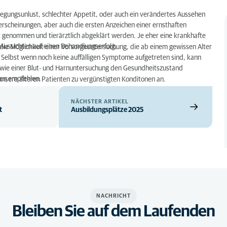
egungsunlust, schlechter Appetit, oder auch ein verändertes Aussehen
rscheinungen, aber auch die ersten Anzeichen einer ernsthaften
st genommen und tierärztlich abgeklärt werden. Je eher eine krankhafte
Aussichten auf einen Behandlungserfolg.
 die Möglichkeit einer Vorsorgeuntersuchung, die ab einem gewissen Alter
t. Selbst wenn noch keine auffälligen Symptome aufgetreten sind, kann
sowie einer Blut- und Harnuntersuchung den Gesundheitszustand
gen empfehlen.
nsere älteren Patienten zu vergünstigten Konditonen an.
NÄCHSTER ARTIKEL
t
Ausbildungsplätze 2025
NACHRICHT
Bleiben Sie auf dem Laufenden