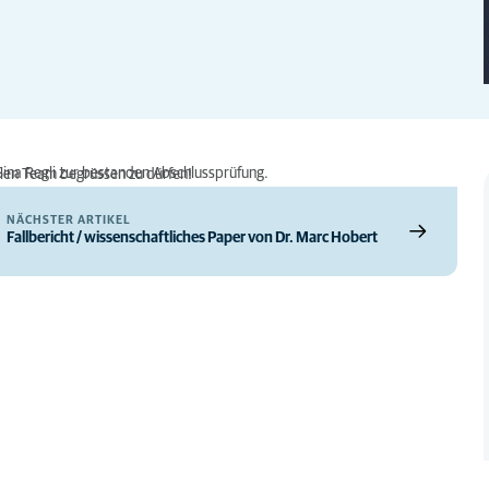
Sina Regli zur bestanden Abschlussprüfung.
llen Team begrüssen zu dürfen!
NÄCHSTER ARTIKEL
Fallbericht / wissenschaftliches Paper von Dr. Marc Hobert