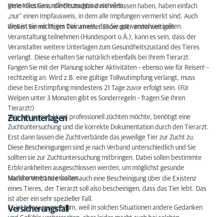
generelles Gesundheitszeugnis ausstellen.
Viele Haustiere, die Deutschland nie verlassen haben, haben einfach
„nur“ einen Impfausweis, in dem alle Impfungen vermerkt sind. Auch
dies ist ein wichtiges Dokument, das Sie gut verwahren sollten.
Wollen Sie mit Ihrem Tier an einer Show oder anderweitigen
Veranstaltung teilnehmen (Hundesport o.Ä.), kann es sein, dass der
Veranstalter weitere Unterlagen zum Gesundheitszustand des Tieres
verlangt. Diese erhalten Sie natürlich ebenfalls bei Ihrem Tierarzt.
Fangen Sie mit der Planung solcher Aktivitäten – ebenso wie für Reisen! –
rechtzeitig an. Wird z.B. eine gültige Tollwutimpfung verlangt, muss
diese bei Erstimpfung mindestens 21 Tage zuvor erfolgt sein. (Für
Welpen unter 3 Monaten gibt es Sonderregeln – fragen Sie Ihren
Tierarzt!)
Wer mit seinem Hund professionell züchten möchte, benötigt eine
Zuchtunterlagen
Zuchtuntersuchung und die korrekte Dokumentation durch den Tierarzt.
Erst dann lassen die Zuchtverbände das jeweilige Tier zur Zucht zu.
Diese Bescheinigungen sind je nach Verband unterschiedlich und Sie
sollten sie zur Zuchtuntersuchung mitbringen. Dabei sollen bestimmte
Erbkrankheiten ausgeschlossen werden, um möglichst gesunde
Nachkommen zu erhalten.
Manche Verbände wollen auch eine Bescheinigung über die Existenz
eines Tieres, der Tierarzt soll also bescheinigen, dass das Tier lebt. Das
ist aber ein sehr spezieller Fall.
Es ist zwar unangenehm, weil in solchen Situationen andere Gedanken
Versicherungsfall