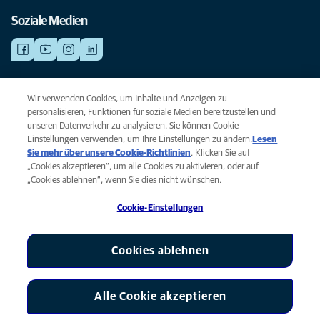
Soziale Medien
NOTDIENSTE
Wir verwenden Cookies, um Inhalte und Anzeigen zu
Finden Sie hier Standorte mit Notfall-Service. Weil Ihr Tier die beste
personalisieren, Funktionen für soziale Medien bereitzustellen und
Versorgung verdient.
unseren Datenverkehr zu analysieren. Sie können Cookie-
Einstellungen verwenden, um Ihre Einstellungen zu ändern.
Lesen
Sie mehr über unsere Cookie-Richtlinien
(opens in a new tab)
. Klicken Sie auf
Privacy
„Cookies akzeptieren“, um alle Cookies zu aktivieren, oder auf
Legal
„Cookies ablehnen“, wenn Sie dies nicht wünschen.
Cookie notice
Cookie-Einstellungen
Accessibility
Global Human Rights
AniCura ist eine Tochtergesellschaft von Mars, Inc © 2026
Cookies ablehnen
Alle Cookie akzeptieren
Cookie-Einstellungen