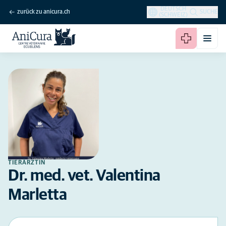
DEUTSCH
zurück zu anicura.ch
SUCHE
(SCHWEIZ)
TIERÄRZTIN
Dr. med. vet. Valentina
Marletta