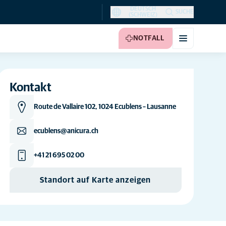
DEUTSCH
SUCHE
(SCHWEIZ)
NOTFALL
Kontakt
Route de Vallaire 102, 1024 Ecublens – Lausanne
ecublens@anicura.ch
+41 21 695 02 00
Standort auf Karte anzeigen