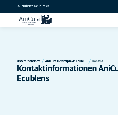
zurück zu anicura.ch
Unsere Standorte
AniCura Tierarztpraxis Ecublens
Kontakt
Kontaktinformationen AniCur
Ecublens