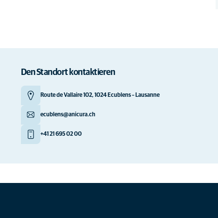
Den Standort kontaktieren
Route de Vallaire 102, 1024 Ecublens – Lausanne
ecublens@anicura.ch
+41 21 695 02 00