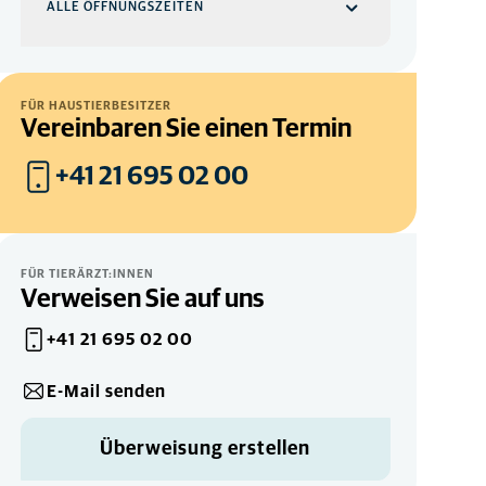
ALLE ÖFFNUNGSZEITEN
Standort
WOCHENTAGS
FÜR HAUSTIERBESITZER
Vereinbaren Sie einen Termin
07:30
-
18:00
24-Stunden-Notfallnummer für Lausanne + Ecublens: +41
+41 21 695 02 00
058 911 09 99
SAMSTAG
08:00
-
12:00
SONNTAG
Geschlossen
FÜR TIERÄRZT:INNEN
Verweisen Sie auf uns
+41 21 695 02 00
E-Mail senden
Überweisung erstellen