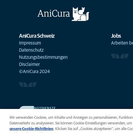
AniCura Schweiz
Jobs
Impressum
Arbeiten b
Datenschutz
Nutzungsbestimmungen
Disclaimer
©AniCura 2024
NOTDIENSTE
Finden Sie hier Standorte mit Notfall-Service. Weil Ihr
Wir verwenden Cookies, um Inhalte und Anzeigen zu personalisieren, Funktione
Tier die beste Versorgung verdient.
Datenverkehr zu analysieren. Sie können Cookie-Einstellungen verwenden, um 
unsere Cookie-Richtlinien
(opens in a new tab)
. Klicken Sie auf „Cookies akzeptieren“, um alle C