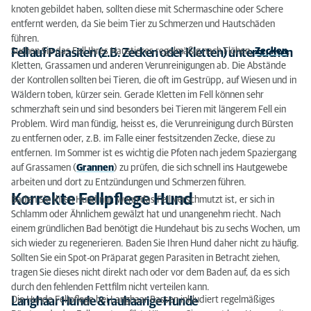
knoten gebildet haben, sollten diese mit Schermaschine oder Schere
entfernt werden, da Sie beim Tier zu Schmerzen und Hautschäden
führen.
Suchen Sie das Fell Ihres Haustieres regelmäßig nach Flöhen,
Zecken
,
Fell auf Parasiten (z.B. Zecken oder Kletten) untersuchen
Kletten, Grassamen und anderen Verunreinigungen ab. Die Abstände
der Kontrollen sollten bei Tieren, die oft im Gestrüpp, auf Wiesen und in
Wäldern toben, kürzer sein. Gerade Kletten im Fell können sehr
schmerzhaft sein und sind besonders bei Tieren mit längerem Fell ein
Problem. Wird man fündig, heisst es, die Verunreinigung durch Bürsten
zu entfernen oder, z.B. im Falle einer festsitzenden Zecke, diese zu
entfernen. Im Sommer ist es wichtig die Pfoten nach jedem Spaziergang
auf Grassamen (
Grannen
) zu prüfen, die sich schnell ins Hautgewebe
arbeiten und dort zu Entzündungen und Schmerzen führen.
Korrekte Fellpflege Hund
Baden Sie Ihren Hund nur, wenn das Fell verschmutzt ist, er sich in
Schlamm oder Ähnlichem gewälzt hat und unangenehm riecht. Nach
einem gründlichen Bad benötigt die Hundehaut bis zu sechs Wochen, um
sich wieder zu regenerieren. Baden Sie Ihren Hund daher nicht zu häufig.
Sollten Sie ein Spot-on Präparat gegen Parasiten in Betracht ziehen,
tragen Sie dieses nicht direkt nach oder vor dem Baden auf, da es sich
durch den fehlenden Fettfilm nicht verteilen kann.
Die Hunde Fellpflege bei Langhaar Rassen inkludiert regelmäßiges
Langhaar Hunde & rauhaarige Hunde