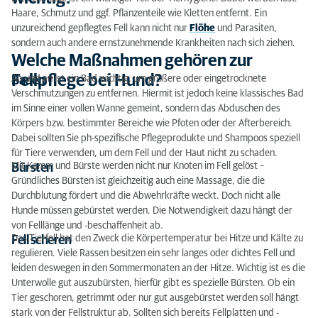
Korrekte Fellpflege Hund
Haare, Schmutz und ggf. Pflanzenteile wie Kletten entfernt. Ein
unzureichend gepflegtes Fell kann nicht nur
Flöhe
und Parasiten,
Achtung bei Tieren mit Hautschuppen
sondern auch andere ernstzunehmende Krankheiten nach sich ziehen.
Welche Maßnahmen gehören zur
Fellpflege bei Hund?
Ab und an ist ein Bad wichtig, um größere oder eingetrocknete
Baden
Verschmutzungen zu entfernen. Hiermit ist jedoch keine klassisches Bad
im Sinne einer vollen Wanne gemeint, sondern das Abduschen des
Körpers bzw. bestimmter Bereiche wie Pfoten oder der Afterbereich.
Dabei sollten Sie ph-spezifische Pflegeprodukte und Shampoos speziell
für Tiere verwenden, um dem Fell und der Haut nicht zu schaden.
Mit Kamm und Bürste werden nicht nur Knoten im Fell gelöst –
Bürsten
Gründliches Bürsten ist gleichzeitig auch eine Massage, die die
Durchblutung fördert und die Abwehrkräfte weckt. Doch nicht alle
Hunde müssen gebürstet werden. Die Notwendigkeit dazu hängt der
von Felllänge und -beschaffenheit ab.
Das Tierfell hat den Zweck die Körpertemperatur bei Hitze und Kälte zu
Fell scheren
regulieren. Viele Rassen besitzen ein sehr langes oder dichtes Fell und
leiden deswegen in den Sommermonaten an der Hitze. Wichtig ist es die
Unterwolle gut auszubürsten, hierfür gibt es spezielle Bürsten. Ob ein
Tier geschoren, getrimmt oder nur gut ausgebürstet werden soll hängt
stark von der Fellstruktur ab. Sollten sich bereits Fellplatten und -