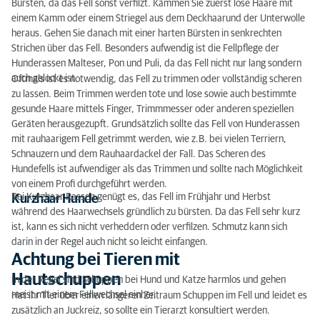
Bürsten, da das Fell sonst verfilzt. Kämmen Sie zuerst lose Haare mit
einem Kamm oder einem Striegel aus dem Deckhaarund der Unterwolle
heraus. Gehen Sie danach mit einer harten Bürsten in senkrechten
Strichen über das Fell. Besonders aufwendig ist die Fellpflege der
Hunderassen Malteser, Pon und Puli, da das Fell nicht nur lang sondern
auch gelockt ist.
Oftmals ist es notwendig, das Fell zu trimmen oder vollständig scheren
zu lassen. Beim Trimmen werden tote und lose sowie auch bestimmte
gesunde Haare mittels Finger, Trimmmesser oder anderen speziellen
Geräten herausgezupft. Grundsätzlich sollte das Fell von Hunderassen
mit rauhaarigem Fell getrimmt werden, wie z.B. bei vielen Terriern,
Schnauzern und dem Rauhaardackel der Fall. Das Scheren des
Hundefells ist aufwendiger als das Trimmen und sollte nach Möglichkeit
von einem Profi durchgeführt werden.
Bei Kurzhaar Rassen genügt es, das Fell im Frühjahr und Herbst
Kurzhaar Hunde
während des Haarwechsels gründlich zu bürsten. Da das Fell sehr kurz
ist, kann es sich nicht verheddern oder verfilzen. Schmutz kann sich
darin in der Regel auch nicht so leicht einfangen.
Achtung bei Tieren mit
Hautschuppen
In der Regel sind Schuppen bei Hund und Katze harmlos und gehen
meist mit einem Fellwechsel einher.
Hat ihr Tier über einen längeren Zeitraum Schuppen im Fell und leidet es
zusätzlich an Juckreiz, so sollte ein Tierarzt konsultiert werden.