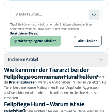
Tipp!
Sie können nach Kliniknamen oder Städten suchen oder Ihren
Standort verwenden, um Kliniken in Ihrer Nähe zu finden.
So aktivieren Sie es.
Nächstgelegene Kliniken
Alle Kliniken
In diesem Artikel
Wie kann mir der Tierarzt bei der
Wie kann mir der Tierarzt bei der Fellpflege von
Fellpflege von meinem Hund helfen?
Wir helfen gerne dabei, Ihren Hund zu baden, das Fell zu scheren oder
meinem Hund helfen?
die
Krallen zu kürzen
, wenn Sie Angst haben, Ihr Tier zu verletzen. Für
Tiere, bei denen diese Maßnahmen Stress, Angst oder Aggression
Fellpflege Hund – Warum ist sie wichtig?
auslösen, können wir in Absprache mit Ihnen eine leichte Narkose
einsetzen.
Welche Maßnahmen gehören zur Fellpflege bei
Fellpflege Hund – Warum ist sie
Hund?
wichtig?
Die Fellpflege ist ein wichtiger Teil der Tierhygiene. Dabei werden lose