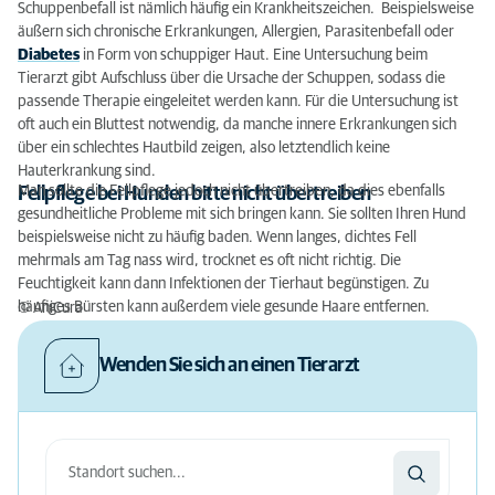
Schuppenbefall ist nämlich häufig ein Krankheitszeichen. Beispielsweise
äußern sich chronische Erkrankungen, Allergien, Parasitenbefall oder
Diabetes
in Form von schuppiger Haut. Eine Untersuchung beim
Tierarzt gibt Aufschluss über die Ursache der Schuppen, sodass die
passende Therapie eingeleitet werden kann. Für die Untersuchung ist
oft auch ein Bluttest notwendig, da manche innere Erkrankungen sich
über ein schlechtes Hautbild zeigen, also letztendlich keine
Hauterkrankung sind.
Man sollte die Fellpflege jedoch nicht übertreiben, da dies ebenfalls
Fellpflege bei Hunden bitte nicht übertreiben
gesundheitliche Probleme mit sich bringen kann. Sie sollten Ihren Hund
beispielsweise nicht zu häufig baden. Wenn langes, dichtes Fell
mehrmals am Tag nass wird, trocknet es oft nicht richtig. Die
Feuchtigkeit kann dann Infektionen der Tierhaut begünstigen. Zu
häufiges Bürsten kann außerdem viele gesunde Haare entfernen.
© AniCura
Wenden Sie sich an einen Tierarzt