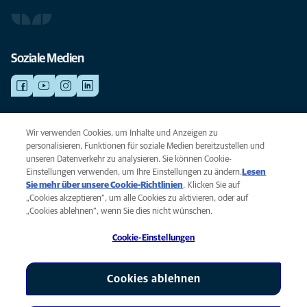
Soziale Medien
NOTDIENSTE
Wir verwenden Cookies, um Inhalte und Anzeigen zu
Finden Sie hier Standorte mit Notfall-Service. Weil Ihr Tier die beste
personalisieren, Funktionen für soziale Medien bereitzustellen und
Versorgung verdient.
unseren Datenverkehr zu analysieren. Sie können Cookie-
Einstellungen verwenden, um Ihre Einstellungen zu ändern.
Lesen
Sie mehr über unsere Cookie-Richtlinien
(opens in a new tab)
. Klicken Sie auf
Privacy
„Cookies akzeptieren“, um alle Cookies zu aktivieren, oder auf
Legal
„Cookies ablehnen“, wenn Sie dies nicht wünschen.
Cookie notice
Cookie-Einstellungen
Accessibility
Global Human Rights
AniCura ist eine Tochtergesellschaft von Mars, Inc © 2026
Cookies ablehnen