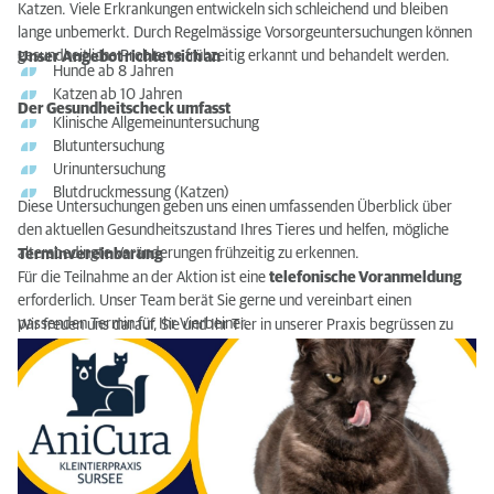
Katzen. Viele Erkrankungen entwickeln sich schleichend und bleiben
lange unbemerkt. Durch Regelmässige Vorsorgeuntersuchungen können
gesundheitliche Probleme frühzeitig erkannt und behandelt werden.
Unser Angebot richtet sich an
Hunde ab 8 Jahren
Katzen ab 10 Jahren
Der Gesundheitscheck umfasst
Klinische Allgemeinuntersuchung
Blutuntersuchung
Urinuntersuchung
Blutdruckmessung (Katzen)
Diese Untersuchungen geben uns einen umfassenden Überblick über
den aktuellen Gesundheitszustand Ihres Tieres und helfen, mögliche
altersbedingte Veränderungen frühzeitig zu erkennen.
Terminvereinbarung
Für die Teilnahme an der Aktion ist eine
telefonische Voranmeldung
erforderlich. Unser Team berät Sie gerne und vereinbart einen
passenden Termin für Ihr Vierbeiner.
Wir freuen uns darauf, Sie und Ihr Tier in unserer Praxis begrüssen zu
dürfen.