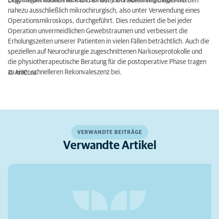
Lagerungstechniken werden bei fast jeder Abklärung eingesetzt.
Eingriffe am Rückenmark und an den Hirnhäuten im Schädel werden
nahezu ausschließlich mikrochirurgisch, also unter Verwendung eines
Operationsmikroskops, durchgeführt. Dies reduziert die bei jeder
Operation unvermeidlichen Gewebstraumen und verbessert die
Erholungszeiten unserer Patienten in vielen Fällen beträchtlich. Auch die
speziellen auf Neurochirurgie zugeschnittenen Narkoseprotokolle und
die physiotherapeutische Beratung für die postoperative Phase tragen
zu einer schnelleren Rekonvaleszenz bei.
© AniCura
VERWANDTE BEITRÄGE
Verwandte Artikel