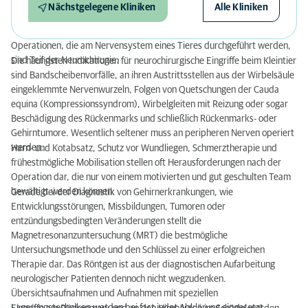
Nächstgelegene Kliniken
Alle Kliniken
Operationen, die am Nervensystem eines Tieres durchgeführt werden,
sind Teil der Neurochirugie.
Die häufigsten Indikationen für neurochirurgische Eingriffe beim Kleintier
sind Bandscheibenvorfälle, an ihren Austrittsstellen aus der Wirbelsäule
eingeklemmte Nervenwurzeln, Folgen von Quetschungen der Cauda
equina (Kompressionssyndrom), Wirbelgleiten mit Reizung oder sogar
Beschädigung des Rückenmarks und schließlich Rückenmarks- oder
Gehirntumore. Wesentlich seltener muss an peripheren Nerven operiert
werden.
Harn- und Kotabsatz, Schutz vor Wundliegen, Schmerztherapie und
frühestmögliche Mobilisation stellen oft Herausforderungen nach der
Operation dar, die nur von einem motivierten und gut geschulten Team
bewältigt werden können.
Gerade bei der Diagnostik von Gehirnerkrankungen, wie
Entwicklungsstörungen, Missbildungen, Tumoren oder
entzündungsbedingten Veränderungen stellt die
Magnetresonanzuntersuchung (MRT) die bestmögliche
Untersuchungsmethode und den Schlüssel zu einer erfolgreichen
Therapie dar. Das Röntgen ist aus der diagnostischen Aufarbeitung
neurologischer Patienten dennoch nicht wegzudenken.
Übersichtsaufnahmen und Aufnahmen mit speziellen