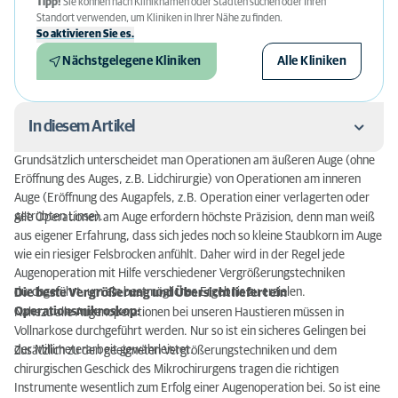
Tipp!
Sie können nach Kliniknamen oder Städten suchen oder Ihren
Standort verwenden, um Kliniken in Ihrer Nähe zu finden.
So aktivieren Sie es.
Nächstgelegene Kliniken
Alle Kliniken
In diesem Artikel
Grundsätzlich unterscheidet man Operationen am äußeren Auge (ohne
Wie lange dauert eine Operation bzw. wie lange
Eröffnung des Auges, z.B. Lidchirurgie) von Operationen am inneren
muss mein Tier in Narkose liegen?
Auge (Eröffnung des Augapfels, z.B. Operation einer verlagerten oder
getrübten Linse).
Alle Operationen am Auge erfordern höchste Präzision, denn man weiß
Wie hoch ist das Narkoserisiko?
aus eigener Erfahrung, dass sich jedes noch so kleine Staubkorn im Auge
wie ein riesiger Felsbrocken anfühlt. Daher wird in der Regel jede
Worauf muss ich nach einer Augenoperation
Augenoperation mit Hilfe verschiedener Vergrößerungstechniken
besonders achten?
durchgeführt, um ein bestmögliches Ergebnis zu erzielen.
Die beste Vergrößerung und Übersicht liefert ein
Operationsmikroskop:
Nahezu alle Augenoperationen bei unseren Haustieren müssen in
Was muss ich bei der Verabreichung von
Vollnarkose durchgeführt werden. Nur so ist ein sicheres Gelingen bei
Augenmedikamenten beachten?
der Millimeterarbeit gewährleistet.
Zusätzlich zu den geeigneten Vergrößerungstechniken und dem
chirurgischen Geschick des Mikrochirurgens tragen die richtigen
Wie kann ein Auge wieder funktionieren, wenn es
Instrumente wesentlich zum Erfolg einer Augenoperation bei. So ist eine