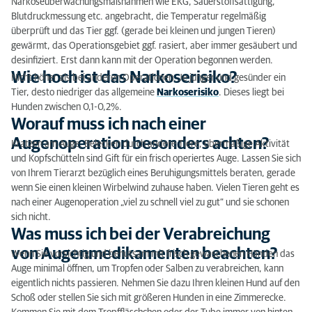
Narkoseüberwachungsmaßnahmen wie EKG, Sauerstoffsättigung,
Blutdruckmessung etc. angebracht, die Temperatur regelmäßig
überprüft und das Tier ggf. (gerade bei kleinen und jungen Tieren)
gewärmt, das Operationsgebiet ggf. rasiert, aber immer gesäubert und
desinfiziert. Erst dann kann mit der Operation begonnen werden.
Wie hoch ist das Narkoserisiko?
Nicht höher als bei anderen Operationen. Je jünger und gesünder ein
Tier, desto niedriger das allgemeine
Narkoserisiko
. Dieses liegt bei
Hunden zwischen 0,1-0,2%.
Worauf muss ich nach einer
Augenoperation besonders achten?
Kratzen am Auge, Belecken durch andere Tiere, übermäßige Aktivität
und Kopfschütteln sind Gift für ein frisch operiertes Auge. Lassen Sie sich
von Ihrem Tierarzt bezüglich eines Beruhigungsmittels beraten, gerade
wenn Sie einen kleinen Wirbelwind zuhause haben. Vielen Tieren geht es
nach einer Augenoperation „viel zu schnell viel zu gut“ und sie schonen
sich nicht.
Was muss ich bei der Verabreichung
von Augenmedikamenten beachten?
Wenn Sie vorsichtig und behutsam mit frisch gewaschenen Händen das
Auge minimal öffnen, um Tropfen oder Salben zu verabreichen, kann
eigentlich nichts passieren. Nehmen Sie dazu Ihren kleinen Hund auf den
Schoß oder stellen Sie sich mit größeren Hunden in eine Zimmerecke.