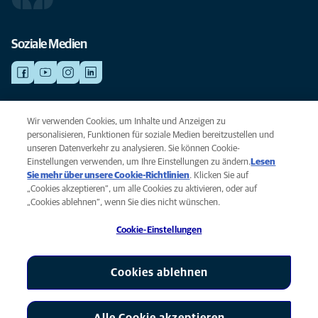
Soziale Medien
NOTDIENSTE
Wir verwenden Cookies, um Inhalte und Anzeigen zu
Finden Sie hier Standorte mit Notfall-Service. Weil Ihr Tier die beste
personalisieren, Funktionen für soziale Medien bereitzustellen und
Versorgung verdient.
unseren Datenverkehr zu analysieren. Sie können Cookie-
Einstellungen verwenden, um Ihre Einstellungen zu ändern.
Lesen
Sie mehr über unsere Cookie-Richtlinien
(opens in a new tab)
. Klicken Sie auf
Privacy
„Cookies akzeptieren“, um alle Cookies zu aktivieren, oder auf
Legal
„Cookies ablehnen“, wenn Sie dies nicht wünschen.
Cookie notice
Cookie-Einstellungen
Accessibility
Global Human Rights
AniCura ist eine Tochtergesellschaft von Mars, Inc © 2026
Cookies ablehnen
Alle Cookie akzeptieren