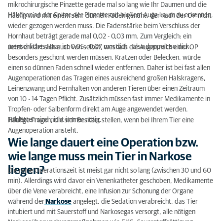
einmal eröffnet wurde?
mikrochirurgische Pinzette gerade mal so lang wie Ihr Daumen und die
Häkchen an der Spitze der Pinzette mit bloßem Auge kaum zu erkennen.
Häufig wird mit einem sehr dünnen Faden genäht, der nach der OP nicht
Kann mein Hund direkt nach der OP wieder sehen?
wieder gezogen werden muss. Die Fadenstärke beim Verschluss der
Hornhaut beträgt gerade mal 0,02 - 0,03 mm. Zum Vergleich: ein
Wieviel kostet eine Augenoperation?
menschliches Haar ist 0,05 - 0,07 mm dick - also doppelt so dick.
Jetzt erklärt sich auch von selbst, weshalb die Augen nach einer OP
besonders geschont werden müssen. Kratzen oder Belecken, würde
einen so dünnen Faden schnell wieder entfernen. Daher ist bei fast allen
Augenoperationen das Tragen eines ausreichend großen Halskragens,
Leinenzwang und Fernhalten von anderen Tieren über einen Zeitraum
von 10 - 14 Tagen Pflicht. Zusätzlich müssen fast immer Medikamente in
Tropfen- oder Salbenform direkt am Auge angewendet werden.
Tabletten sind nicht immer nötig.
Häufige Fragen, die sich Besitzer stellen, wenn bei Ihrem Tier eine
Augenoperation ansteht.
Wie lange dauert eine Operation bzw.
wie lange muss mein Tier in Narkose
liegen?
Die reine Operationszeit ist meist gar nicht so lang (zwischen 30 und 60
min). Allerdings wird davor ein Venenkatheter geschoben, Medikamente
über die Vene verabreicht, eine Infusion zur Schonung der Organe
während der
Narkose
angelegt, die Sedation verabreicht, das Tier
intubiert und mit Sauerstoff und Narkosegas versorgt, alle nötigen