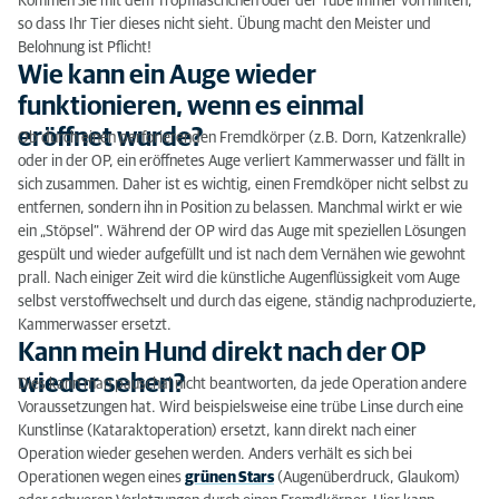
Kommen Sie mit dem Tropffläschchen oder der Tube immer von hinten,
so dass Ihr Tier dieses nicht sieht. Übung macht den Meister und
Belohnung ist Pflicht!
Wie kann ein Auge wieder
funktionieren, wenn es einmal
eröffnet wurde?
Ob durch einen perforierenden Fremdkörper (z.B. Dorn, Katzenkralle)
oder in der OP, ein eröffnetes Auge verliert Kammerwasser und fällt in
sich zusammen. Daher ist es wichtig, einen Fremdköper nicht selbst zu
entfernen, sondern ihn in Position zu belassen. Manchmal wirkt er wie
ein „Stöpsel“. Während der OP wird das Auge mit speziellen Lösungen
gespült und wieder aufgefüllt und ist nach dem Vernähen wie gewohnt
prall. Nach einiger Zeit wird die künstliche Augenflüssigkeit vom Auge
selbst verstoffwechselt und durch das eigene, ständig nachproduzierte,
Kammerwasser ersetzt.
Kann mein Hund direkt nach der OP
wieder sehen?
Dies kann man pauschal nicht beantworten, da jede Operation andere
Voraussetzungen hat. Wird beispielsweise eine trübe Linse durch eine
Kunstlinse (Kataraktoperation) ersetzt, kann direkt nach einer
Operation wieder gesehen werden. Anders verhält es sich bei
Operationen wegen eines
grünen Stars
(Augenüberdruck, Glaukom)