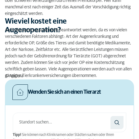
oder schweren Verletzungen durch einen Fremdkörper. Hier kann
manchmal erst nach einiger Zeit das Ausmaß der Vorschädigung richtig
eingeschätzt werden.
Wieviel kostet eine
Augenoperation?
Auch dies kann pauschal nicht beantwortet werden, da es von vielen
verschiedenen Faktoren abhängt: Art der Augenerkrankung und
erforderliche OP, Größe des Tieres und damit benötigte Medikamente,
Art der Narkose, Zeitfaktor etc. Alle tierärztlichen Leistungen müssen
jedoch nach der Gebührenordnung für Tierärzte (GOT) abgerechnet
werden. Zudem können Sie sich vor jeder OP eine Kostenschätzung
schriftlich geben lassen. Viele Augenoperationen werden auch von allen
gängigen Tierkrankenversicherungen übernommen.
© AniCura
Wenden Sie sich an einen Tierarzt
Tipp!
Sie können nach Kliniknamen oder Städten suchen oder Ihren