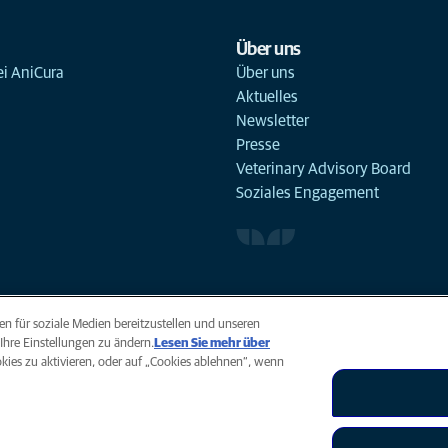
Über uns
ei AniCura
Über uns
Aktuelles
Newsletter
Presse
Veterinary Advisory Board
Soziales Engagement
n für soziale Medien bereitzustellen und unseren
Ihre Einstellungen zu ändern.
Lesen Sie mehr über
ookies zu aktivieren, oder auf „Cookies ablehnen“, wenn
Accessibility
Global Human Rights
AniCura ist eine Tochterg