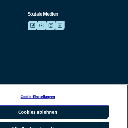
Soziale Medien
Cookie-Einstellungen
esellschaft von Mars, Inc © 2026
Cookies ablehnen