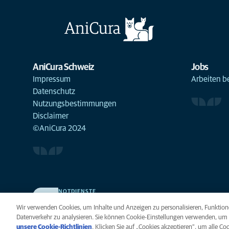
AniCura Schweiz
Jobs
Impressum
Arbeiten b
Datenschutz
Nutzungsbestimmungen
Disclaimer
©AniCura 2024
NOTDIENSTE
Finden Sie hier Standorte mit Notfall-Service. Weil Ihr
Wir verwenden Cookies, um Inhalte und Anzeigen zu personalisieren, Funktione
Tier die beste Versorgung verdient.
Datenverkehr zu analysieren. Sie können Cookie-Einstellungen verwenden, um 
unsere Cookie-Richtlinien
(opens in a new tab)
. Klicken Sie auf „Cookies akzeptieren“, um alle C