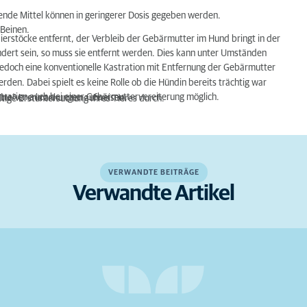
ende Mittel können in geringerer Dosis gegeben werden.
 Beinen.
Eierstöcke entfernt, der Verbleib der Gebärmutter im Hund bringt in der
ändert sein, so muss sie entfernt werden. Dies kann unter Umständen
 jedoch eine konventionelle Kastration mit Entfernung der Gebärmutter
den. Dabei spielt es keine Rolle ob die Hündin bereits trächtig war
astration auch bei einer Gebärmuttervereiterung möglich.
keine Vorerkrankungen aufweisen.
ltige Erstuntersuchung Ihres Tieres durch.
VERWANDTE BEITRÄGE
Verwandte Artikel