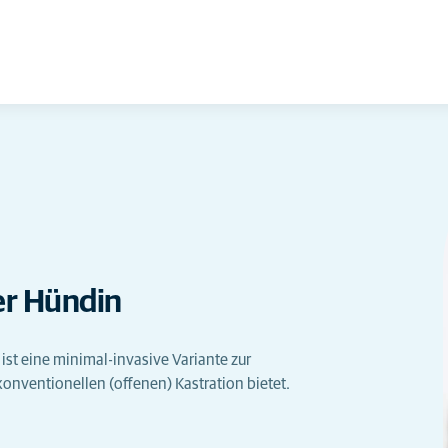
er Hündin
st eine minimal-invasive Variante zur
konventionellen (offenen) Kastration bietet.