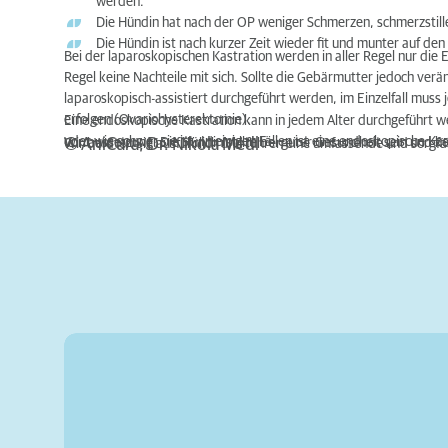
werden.
Die Hündin hat nach der OP weniger Schmerzen, schmerzstill
Die Hündin ist nach kurzer Zeit wieder fit und munter auf den
Bei der laparoskopischen Kastration werden in aller Regel nur die 
Regel keine Nachteile mit sich. Sollte die Gebärmutter jedoch ver
laparoskopisch-assistiert durchgeführt werden, im Einzelfall muss
erfolgen (Ovariohysterektomie).
Eine endoskopische Kastration kann in jedem Alter durchgeführt wer
oder wie schwer sie ist. In einigen Fällen ist eine endoskopische K
Vorraussetzung: Die Hündin sollte bei guter Gesundheit sein und 
© AniCura, Dr. Nikola Medl
Wir beraten Sie ausführlich und führen eine umfassende und sorgfä