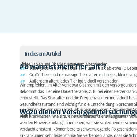
In diesem Artikel
Einige Zahlen und Überlegungen zum Älterwerden:
Ab wann ist mein Tier „alt“?
Tiere gelten als mittelalt ab ca. 7 und als alt ab etwa 10 Lebe
Ab wann ist mein Tier „alt“?
Große Tiere und reinrassige Tiere altern schneller, kleine lan
Außerdem altert jedes Tier individuell verschieden.
Wozu dienen Vorsorgeuntersuchungen?
Wir empfehlen, im Alter von etwa 8 Jahren mit den Vorsorgeuntersu
Bekommt das Tier eine Dauertherapie, z. B. bei einer Herzerkrank
Was können Vorsorgeuntersuchungen leisten?
einbestellt. Das Startalter und die Frequenz sollten individuell be
Gesundheitszustand sind wichtig für die Entscheidung. Sprechen Si
Welche Vorsorgeuntersuchungen gibt es?
Sie kennen das von sich selbst: Ab einem gewissen Alter werden V
Wozu dienen Vorsorgeuntersuchung
Auch bei unseren Haustieren kann man solche Untersuchungen dur
Viele Krankheiten, wie z. B. eine Niereninsuffizienz (langsamer Ve
Wo kann ich eine Vorsorgeuntersuchung machen l
werden Hinweise anfangs übersehen, weil sie schleichend erschei
Verdacht entsteht, können bereits schwerwiegende Folgeschäden 
Ein altes Tier in Narkose?
Erkrankungen sehr leidensfähig: Sie verbergen lange, dass sie Sc