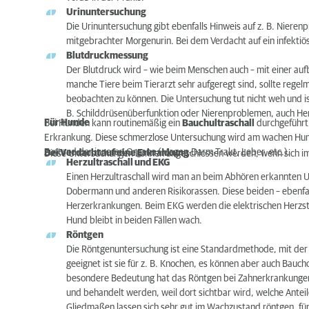
Urinuntersuchung
Die Urinuntersuchung gibt ebenfalls Hinweis auf z. B. Nieren
mitgebrachter Morgenurin. Bei dem Verdacht auf ein infektiö
Blutdruckmessung
Der Blutdruck wird – wie beim Menschen auch – mit einer au
manche Tiere beim Tierarzt sehr aufgeregt sind, sollte reg
beobachten zu können. Die Untersuchung tut nicht weh und is
B. Schilddrüsenüberfunktion oder Nierenproblemen, auch He
Für Hunde
Bei Hunden kann routinemäßig ein
Bauchultraschall
durchgeführt 
Erkrankung. Diese schmerzlose Untersuchung wird am wachen Hund 
Zustand der inneren Organe (Magen-Darm-Trakt, Leber, etc.).
Bei Verdacht auf eine Erkrankung
Diese Untersuchungen können angeschlossen werden, wenn sich im
Herzultraschall und EKG
Einen Herzultraschall wird man an beim Abhören erkannten 
Dobermann und anderen Risikorassen. Diese beiden – ebenfa
Herzerkrankungen. Beim EKG werden die elektrischen Herzst
Hund bleibt in beiden Fällen wach.
Röntgen
Die Röntgenuntersuchung ist eine Standardmethode, mit de
geeignet ist sie für z. B. Knochen, es können aber auch Ba
besondere Bedeutung hat das Röntgen bei Zahnerkrankungen: 
und behandelt werden, weil dort sichtbar wird, welche Anteil
Gliedmaßen lassen sich sehr gut im Wachzustand röntgen, für 