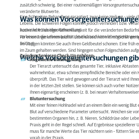
zusätzlich schwierig. Bei einer routinemäßigen Vorsorgeuntersuchu
Interpretation der Untersuchungsergebnisse
veränderte Blutwerte.
Eine frühzeitige Behandlung garantiert zwar keine Heilung – viele 
Was können Vorsorgeuntersuchungen
Fazit
Lebens. Die schweren Folgen können jedoch verhindert bzw. verla
besser leben als ohne Behandlung.
Auch eine frühzeitige Aufmerksamkeit für die veränderten Bedürfni
verbessert die Lebensqualität deutlich und kann lebensverlängern
Für einen angenehmen letzten Lebensabschnitt mit möglichst weni
Beitrag!
Im Übrigen könnten Sie auch Ihren Geldbeutel schonen: Eine früh 
im Zaum gehalten werden. Sind hingegen schon Folgeschäden auf
Zu jedem Senioren Check-Up gehören:
Welche Vorsorgeuntersuchungen gib
Allgemeine Untersuchung
Der Tierarzt untersucht das gesamte Tier, inklusive Abtaste
wahrnehmbar, etwa schmerzempfindliche Bereiche oder ein 
überprüft. Das Tier wird gewogen und der Tierarzt wird Ihne
in der letzten Zeit stellen. Sie können sich auch vorher Noti
Ihnen eigenartig erscheinen (z. B. bei neuen Verhaltensweisen
Blutuntersuchung
Mit einer feinen Hohlnadel wird an einem Bein ein wenig Bl
Blut auf verschiedene Parameter untersucht. Weichen sie vo
bestimmten Organen hin, z. B. Nieren, Schilddrüse oder Lebe
Praxis geht in der Regel schnell. Auf Ergebnisse spezielle
muss für manche Werte das Tier nüchtern sein – füttern Sie e
vorab in der Praxis.