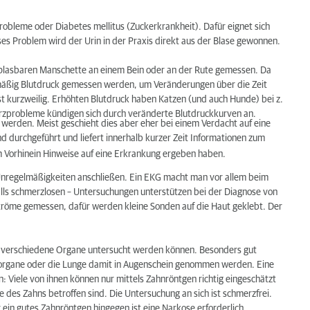
probleme oder Diabetes mellitus (Zuckerkrankheit). Dafür eignet sich
ses Problem wird der Urin in der Praxis direkt aus der Blase gewonnen.
fblasbaren Manschette an einem Bein oder an der Rute gemessen. Da
elmäßig Blutdruck gemessen werden, um Veränderungen über die Zeit
t kurzweilig. Erhöhten Blutdruck haben Katzen (und auch Hunde) bei z.
rzprobleme kündigen sich durch veränderte Blutdruckkurven an.
werden. Meist geschieht dies aber eher bei einem Verdacht auf eine
durchgeführt und liefert innerhalb kurzer Zeit Informationen zum
 Vorhinein Hinweise auf eine Erkrankung ergeben haben.
Unregelmäßigkeiten anschließen. Ein EKG macht man vor allem beim
lls schmerzlosen – Untersuchungen unterstützen bei der Diagnose von
röme gemessen, dafür werden kleine Sonden auf die Haut geklebt. Der
r verschiedene Organe untersucht werden können. Besonders gut
uchorgane oder die Lunge damit in Augenschein genommen werden. Eine
Viele von ihnen können nur mittels Zahnröntgen richtig eingeschätzt
e des Zahns betroffen sind. Die Untersuchung an sich ist schmerzfrei.
ein gutes Zahnröntgen hingegen ist eine Narkose erforderlich.