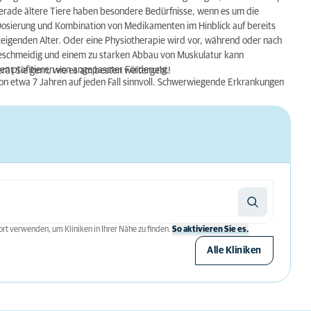
gerade ältere Tiere haben besondere Bedürfnisse, wenn es um die
e Dosierung und Kombination von Medikamenten im Hinblick auf bereits
igenden Alter. Oder eine Physiotherapie wird vor, während oder nach
schmeidig und einem zu starken Abbau von Muskulatur kann
en profitieren von angepasster Förderung.
rät Sie gern, wie es am besten weitergeht!
von etwa 7 Jahren auf jeden Fall sinnvoll. Schwerwiegende Erkrankungen
rt verwenden, um Kliniken in Ihrer Nähe zu finden.
So aktivieren Sie es.
Alle Kliniken