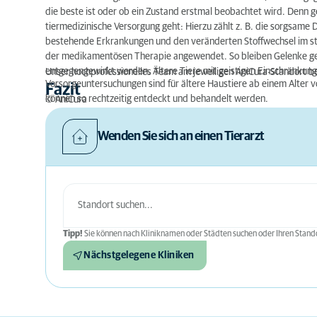
die beste ist oder ob ein Zustand erstmal beobachtet wird. Denn 
tiermedizinische Versorgung geht: Hierzu zählt z. B. die sorgsam
bestehende Erkrankungen und den veränderten Stoffwechsel im ste
der medikamentösen Therapie angewendet. So bleiben Gelenke ge
entgegengewirkt werden. Ältere Tiere mit geistigen Einschränkung
Unser hochprofessionelles Team am jeweiligen AniCura-Standort be
Vorsorgeuntersuchungen sind für ältere Haustiere ab einem Alter 
Fazit
können so rechtzeitig entdeckt und behandelt werden.
© AniCura
Wenden Sie sich an einen Tierarzt
Tipp!
Sie können nach Kliniknamen oder Städten suchen oder Ihren Stando
Nächstgelegene Kliniken