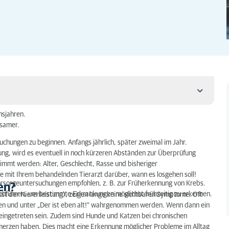
nsjahren.
gsamer.
chungen zu beginnen. Anfangs jährlich, später zweimal im Jahr.
ung, wird es eventuell in noch kürzeren Abständen zur Überprüfung
stimmt werden: Alter, Geschlecht, Rasse und bisheriger
e mit Ihrem behandelnden Tierarzt darüber, wann es losgehen soll!
orsorgeuntersuchungen empfohlen, z. B. zur Früherkennung von Krebs.
en?
chführen, um bestimmte Erkrankungen möglichst frühzeitig zu erkennen.
rlust der Nierenleistung), zeigen lange keine sichtbaren Symptome. Oft
assen?
nen und unter „Der ist eben alt!“ wahrgenommen werden. Wenn dann ein
eingetreten sein. Zudem sind Hunde und Katzen bei chronischen
hmerzen haben. Dies macht eine Erkennung möglicher Probleme im Alltag