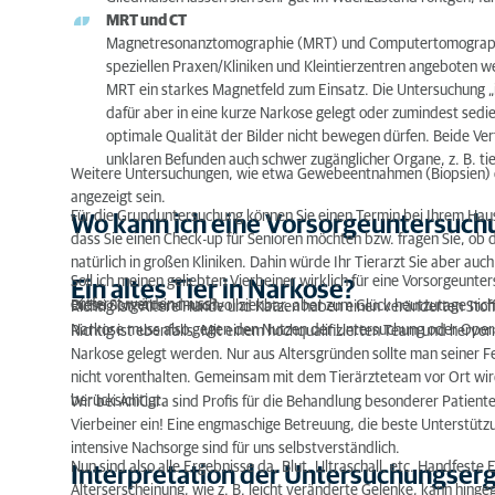
MRT und CT
Magnetresonanztomographie (MRT) und Computertomographie 
speziellen Praxen/Kliniken und Kleintierzentren angeboten 
MRT ein starkes Magnetfeld zum Einsatz. Die Untersuchung „
dafür aber in eine kurze Narkose gelegt oder zumindest sedier
optimale Qualität der Bilder nicht bewegen dürfen. Beide Verf
unklaren Befunden auch schwer zugänglicher Organe, z. B. tie
Weitere Untersuchungen, wie etwa Gewebeentnahmen (Biopsien) 
angezeigt sein.
Für die Grunduntersuchung können Sie einen Termin bei Ihrem Haus
Wo kann ich eine Vorsorgeuntersuch
dass Sie einen Check-up für Senioren möchten bzw. fragen Sie, ob 
natürlich in großen Kliniken. Dahin würde Ihr Tierarzt Sie aber a
Soll ich meinen geliebten Vierbeiner wirklich für eine Vorsorgeunte
Ein altes Tier in Narkose?
entfernt werden muss?
Diese Sorgen sind nachvollziehbar, aber zum Glück heutzutage nich
Richtig ist: Ältere Hunde und Katzen haben einen veränderten Stoffw
Narkose muss also gegen den Nutzen der Untersuchung oder Ope
Richtig ist ebenfalls: Mit einem hochqualifizierten Team und hervo
Narkose gelegt werden. Nur aus Altersgründen sollte man seiner Fe
nicht vorenthalten. Gemeinsam mit dem Tierärzteteam vor Ort wird in
berücksichtigt.
Wir bei AniCura sind Profis für die Behandlung besonderer Patient
Vierbeiner ein! Eine engmaschige Betreuung, die beste Unterstützu
intensive Nachsorge sind für uns selbstverständlich.
Nun sind also alle Ergebnisse da, Blut, Ultraschall, etc. Handfes
Interpretation der Untersuchungser
Alterserscheinung, wie z. B. leicht veränderte Gelenke, kann hinge