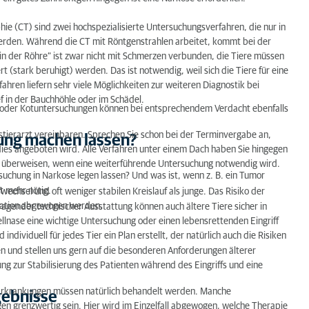
(CT) sind zwei hochspezialisierte Untersuchungsverfahren, die nur in
werden. Während die CT mit Röntgenstrahlen arbeitet, kommt bei der
in der Röhre“ ist zwar nicht mit Schmerzen verbunden, die Tiere müssen
t (stark beruhigt) werden. Das ist notwendig, weil sich die Tiere für eine
ahren liefern sehr viele Möglichkeiten zur weiteren Diagnostik bei
f in der Bauchhöhle oder im Schädel.
oder Kotuntersuchungen können bei entsprechendem Verdacht ebenfalls
tierarzt vereinbaren. Sprechen Sie schon bei der Terminvergabe an,
ung machen lassen?
dies angeboten wird. Alle Verfahren unter einem Dach haben Sie hingegen
uch überweisen, wenn eine weiterführende Untersuchung notwendig wird.
rsuchung in Narkose legen lassen? Und was ist, wenn z. B. ein Tumor
t mehr nötig.
echsel und oft weniger stabilen Kreislauf als junge. Das Risiko der
ration abgewogen werden.
rragender technischer Ausstattung können auch ältere Tiere sicher in
llnase eine wichtige Untersuchung oder einen lebensrettenden Eingriff
dividuell für jedes Tier ein Plan erstellt, der natürlich auch die Risiken
en und stellen uns gern auf die besonderen Anforderungen älterer
ng zur Stabilisierung des Patienten während des Eingriffs und eine
te Erkrankungen müssen natürlich behandelt werden. Manche
gebnisse
gen grenzwertig sein. Hier wird im Einzelfall abgewogen, welche Therapie