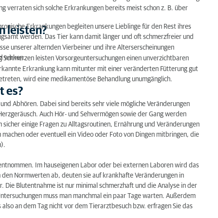
ng verraten sich solche Erkrankungen bereits meist schon z. B. über
chronische Erkrankungen begleiten unsere Lieblinge für den Rest ihres
 leisten?
ngsamt werden. Das Tier kann damit länger und oft schmerzfreier und
sse unserer alternden Vierbeiner und ihre Alterserscheinungen
d wirken.
g Schmerzen leisten Vorsorgeuntersuchungen einen unverzichtbaren
erkannte Erkrankung kann mitunter mit einer veränderten Fütterung gut
getreten, wird eine medikamentöse Behandlung unumgänglich.
t es?
n und Abhören. Dabei sind bereits sehr viele mögliche Veränderungen
Herzgeräusch. Auch Hör- und Sehvermögen sowie der Gang werden
n sicher einige Fragen zu Alltagsroutinen, Ernährung und Veränderungen
zen machen oder eventuell ein Video oder Foto von Dingen mitbringen, die
).
ut entnommen. Im hauseigenen Labor oder bei externen Laboren wird das
n den Normwerten ab, deuten sie auf krankhafte Veränderungen in
r. Die Blutentnahme ist nur minimal schmerzhaft und die Analyse in der
rer Untersuchungen muss man manchmal ein paar Tage warten. Außerdem
s also an dem Tag nicht vor dem Tierarztbesuch bzw. erfragen Sie das