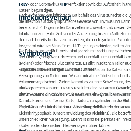
FeLV
- oder Coronavirus (
FIP
)-Infektion sowie der Aufenthalt in g
Komplikationen
Katzen begünstigen.
Nach Aufnahme von infiziertem Kot befällt das Virus zunächst die
Infektionsverlauf
Prognose
die Infektion auf das lymphatische Gewebe von Thymus und Darm un
bereits nach 4 Tagen in den Darmzellen nachweisbar, ab diesem Ze
Prophylaxe
Inkubationszeit (= die Zeit von der Ansteckung bis zum Auftreten 
demnach bereits bei Katzen anstecken, die noch gar keine Sympt
Insgesamt wird sas Virus für ca. 14 Tage ausgeschieden, selten läng
Die Erkrankung verläuft meist akut jedoch mit recht unspezifisch
Symptome
und Fieber, gefolgt von Erbrechen und Durchfall. Der Durchfall ka
(Meläna) oder frisches Blut enthalten. Es gibt in seltenen Fällen a
Todesfälle ohne vorherigen Durchfall auftreten.
Aufgrund des zum Teil massiven Durchfalls erleiden die Katzen eine
Verweigerung von Futter- und Wasseraufnahme führt sehr schnell z
Volumenmangelschock. Zudem kommt es zu einer Schwächung des I
Blutkörperchen zerstört. Daraus resultiert eine Blutarmut (Anämie
Blut im Kot und ein erhöhter Verbrauch von Abwehrzellen im Darm 
Die Viren führen im Dünndarm zu einer Zerstörung der befallenen 
Darmbakterien und Toxine (Gifte) dadurch ungehindert in die Blut
(Septikämie, Endotoxämie) und Absiedlung von Bakterien in ander
Findet eine Infektion bei der Katze im Mutterleib oder in der neona
Kleinhirnhypoplasie (Unterentwicklung des Kleinhirns). Die betrof
unterschiedlicher Ausprägung. Ebenfalls sind bei perinatalen Inf
akutem oder chronischem Herzversagen führen können.
Die Diagnosestellung beruht auf den allgemeinen Parametern wie A