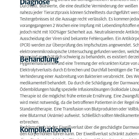
Diagnose
Durchfall), Blutwerte, die eine deutliche Verminderung der weißen
nahezu jeder Tierarztpraxis können Schnelltests durchgeführt werden
Testergebnisses ist die Aussage recht verlässlich. Es kommen jedo
vorangegangenen 2 Wochen eine Impfung mit Lebendimpfstoffen erfol
jedoch nicht mit 100%iger Sicherheit aus. Neutralisierende Antikö
Ausscheidung der Viren sind bekannte Fehlerquellen. Ein Antikör
(PCR) werden zur Überprüfung des Impfschutzes angewendet. Schli
elektronenmikroskopische Untersuchung gefunden werden, welche a
Viren sind grundsätzlich schwierig zu behandeln, es existiert derze
Behandlung
Hygienemaßnahmen und eine Trennung der erkrankten Katze von and
Elektrolytverlusts durch Erbrechen und Durchfall benötigen die Ti
Verhinderung einer Ausbreitung von Bakterien verabreicht. Des 
medikamentell behandelt. Da durch die Schädigung der Darmwand a
Ödembildungen häufig spezielle Infusionslösungen (kolloidale Lös
Therapie ist die möglichst frühe enterale Ernährung. Eine Zwangs
wird meist notwendig, da die betroffenen Patienten in der Regel 
Standardtherapie. Eine Transfusion von Blutprodukten oder Vollblu
eine Blutarmut (Anämie) aufweist. Schließlich sollten Medikament
erbrechen.
Problematisch ist der Eiweißverlust über die geschädigte Darmwan
Komplikationen
den Körperhöhlen führen kann. Der Eiweißverlust schränkt zudem e