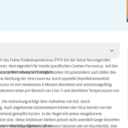
rch das Feline Panleukopenievirus (FPV) bei der Katze hervorgerufen
eren, dem eigentlich für Hunde spezifischen Caninen Parvovirus. Auf den
t eine Ansteckung nicht möglich.
. Dazu zählen neben den Dünndarmzellen (Kryptenzellen) auch Zellen des
ne Abtötung der Viren kann nur durch spezielle Desinfektionsmittel
peratur im Kot mindestens 6 Monate überleben und ansteckungsfähig
 tolerieren einen pH-Bereich von 3 bis 11 und überleben Temperaturen von
s. Die Ansteckung erfolgt über Aufnahme von Kot, durch
ng. Auch ungeborene Katzenwelpen können den Virus bereits von der
usreichend geimpfte Katzen. In der Regel erkranken neugeborene
tzt sind. Diese Antikörper bleiben jedoch nicht unendlich lange bestehen
gene Immunität aufgebaut haben.
ssen. Allerdings können auch weitere Faktoren wie ein Wurmbefall, eine