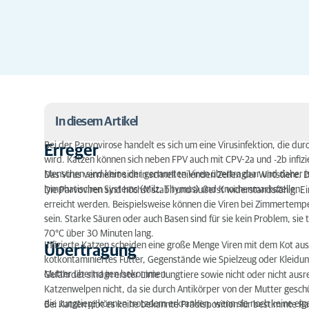
In diesem Artikel
Bei der Parvovirose handelt es sich um eine Virusinfektion, die du
Erreger
wird. Katzen können sich neben FPV auch mit CPV-2a und -2b infizi
Erreger
Menschen sind keine der genannten Viren übertragbar und daher is
Das Virus vermehrt sich in schnell teilenden Zellen der Wirtstiere
Übertragung
lymphatischen Systems (Milz, Thymus) und Knochenmarkszellen.
Die Parvoviren sind höchst stabil und äußerst widerstandsfähig. Ei
erreicht werden. Beispielsweise können die Viren bei Zimmertem
Infektionsverlauf
sein. Starke Säuren oder auch Basen sind für sie kein Problem, sie
70°C über 30 Minuten lang.
Symptome
Infizierte Katzen scheiden eine große Menge Viren mit dem Kot au
Übertragung
kotkontaminiertes Futter, Gegenstände wie Spielzeug oder Kleidu
Diagnose
Mutter übertragen bekommen.
Gefährdet sind in erster Linie Jungtiere sowie nicht oder nicht a
Katzenwelpen nicht, da sie durch Antikörper von der Mutter geschü
Behandlung
die Jungtiere können trotzdem erkranken, wenn sie noch keine ei
Bei Katzen gibt es keine bekannte Prädisposition für bestimmte Ra