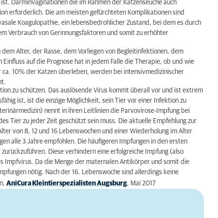
tig ist. Darminvaginationen die im Rahmen der Katzenseuche auch
tion erforderlich. Die am meisten gefürchteten Komplikationen sind
avasale Koagulopathie, ein lebensbedrohlicher Zustand, bei dem es durch
em Verbrauch von Gerinnungsfaktoren und somit zu erhöhter
von dem Alter, der Rasse, dem Vorliegen von Begleitinfektionen, dem
influss auf die Prognose hat in jedem Falle die Therapie, ob und wie
 ca. 10% der Katzen überleben, werden bei intensivmedizinischer
t.
ektion zu schützen. Das auslösende Virus kommt überall vor und ist extrem
g ist, ist die einzige Möglichkeit, sein Tier vor einer Infektion zu
erinärmedizin) nennt in ihren Leitlinien die Parvovirose-Impfung bei
s Tier zu jeder Zeit geschützt sein muss. Die aktuelle Empfehlung zur
lter von 8, 12 und 16 Lebenswochen und einer Wiederholung im Alter
n alle 3 Jahre empfohlen. Die häufigeren Impfungen in den ersten
urückzuführen. Diese verhindern eine erfolgreiche Impfung (also
s Impfvirus. Da die Menge der maternalen Antikörper und somit die
 Impfungen nötig. Nach der 16. Lebenswoche sind allerdings keine
on,
AniCura Kleintierspezialisten Augsburg
, Mai 2017