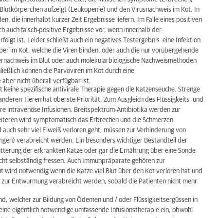
 Blutkörperchen aufzeigt (Leukopenie) und den Virusnachweis im Kot. In
, die innerhalbt kurzer Zeit Ergebnisse liefern. Im Falle eines positiven
ch auch falsch-positive Ergebnisse vor, wenn innerhalb der
gt ist. Leider schließt auch ein negatives Testergebnis eine Infektion
rper im Kot, welche die Viren binden, oder auch die nur vorübergehende
pernachweis im Blut oder auch molekularbiologische Nachweismethoden
eßlich können die Parvoviren im Kot durch eine
ber nicht überall verfügbar ist.
it keine spezifische antivirale Therapie gegen die Katzenseuche. Strenge
eren Tieren hat oberste Priorität. Zum Ausgleich des Flüssigkeits- und
ere intravenöse Infusionen. Breitspektrum-Antibiotika werden zur
Weiteren wird symptomatisch das Erbrechen und die Schmerzen
uch sehr viel Eiweiß verloren geht, müssen zur Verhinderung von
ungen) verabreicht werden. Ein besonders wichtiger Bestandteil der
fütterung der erkrankten Katze oder gar die Ernährung über eine Sonde
nicht selbständig fressen. Auch Immunpräparate gehören zur
t wird notwendig wenn die Katze viel Blut über den Kot verloren hat und
e zur Entwurmung verabreicht werden, sobald die Patienten nicht mehr
d, welcher zur Bildung von Ödemen und / oder Flüssigkeitsergüssen in
ine eigentlich notwendige umfassende Infusionstherapie ein, obwohl