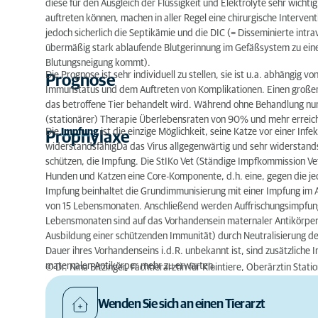
diese für den Ausgleich der Flüssigkeit und Elektrolyte sehr wich
auftreten können, machen in aller Regel eine chirurgische Interven
jedoch sicherlich die Septikämie und die DIC (= Disseminierte intr
übermäßig stark ablaufende Blutgerinnung im Gefäßsystem zu ein
Blutungsneigung kommt).
Die Prognose ist sehr individuell zu stellen, sie ist u.a. abhängig 
Prognose
Immunstatus und dem Auftreten von Komplikationen. Einen großen E
das betroffene Tier behandelt wird. Während ohne Behandlung nur
(stationärer) Therapie Überlebensraten von 90% und mehr erreich
Die
Impfung
ist die einzige Möglichkeit, seine Katze vor einer Inf
Prophylaxe
widerstandsfähigDa das Virus allgegenwärtig und sehr widerstandsfähi
schützen, die Impfung. Die StIKo Vet (Ständige Impfkommission Vet
Hunden und Katzen eine Core-Komponente, d.h. eine, gegen die jede
Impfung beinhaltet die Grundimmunisierung mit einer Impfung im A
von 15 Lebensmonaten. Anschließend werden Auffrischungsimpfunge
Lebensmonaten sind auf das Vorhandensein maternaler Antikörper z
Ausbildung einer schützenden Immunität) durch Neutralisierung de
Dauer ihres Vorhandenseins i.d.R. unbekannt ist, sind zusätzliche
maternalen Antikörper mehr zu erwarten.
© Dr. Nina Bitzinger, Fachtierärztin für Kleintiere, Oberärztin Stati
Wenden Sie sich an einen Tierarzt