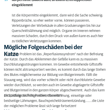
Körpermitte (Bauchraum, Brustkorb) im Kippfenster
eingeklemmt
Ist die Körpermitte eingeklemmt, dann wird die Sache schwierig:
Rippenbrüche, so eher weiter vorne, können passieren,
Verletzungen der Wirbelsäule in allen Graduierungen bis hin zur
Querschnittslähmung sind möglich. Organe im Inneren nehmen
massiven Schaden, durch den Druck von außen kann es auch hier
zu tödlichen Verletzungen kommen.
Mögliche Folgeschäden bei der
Katze
Ein großes Problem ist das „Reperfusionssyndrom“ nach der Befreiung
der Katze. Durch das Abklemmen der Gefäße kann es zu massiven
Durchblutungsstörungen kommen. Im Gewebe entstehende Giftstoffe
können nicht abtransportiert werden, es kommt durch das lange Stehen
des Blutes möglicherweise zur Bildung von Blutgerinnseln. Fällt die
Stauung weg, wird das vorher schlecht oder nicht durchblutete Gewebe
wieder durchblutet, so werden auch im Gewebe abgelagerte Giftstoffe
und Blutgerinnsel in den ganzen Körper abgeschwemmt. Auch das kann
als Spätfolge tödliche Probleme bereiten!
Entzündung des Fettgewebes, Blasenlähmung, einseitige oder
beidseitige Lähmungen, Bauchspeicheldrüsenentzündung……..die Liste
der möglichen Probleme lässt sich lange fortsetzen!