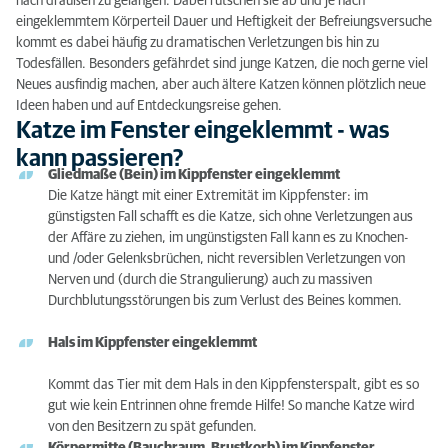
nach draußen zu gelangen. Dabei rutschen sie ab und je nach
Mögliche Folgeschäden bei der Katze
eingeklemmtem Körperteil Dauer und Heftigkeit der Befreiungsversuche
kommt es dabei häufig zu dramatischen Verletzungen bis hin zu
Was tun wenn die Katze im Kippfenster
Todesfällen. Besonders gefährdet sind junge Katzen, die noch gerne viel
eingeklemmt ist?
Neues ausfindig machen, aber auch ältere Katzen können plötzlich neue
Ideen haben und auf Entdeckungsreise gehen.
Präventivmaßnahmen
Katze im Fenster eingeklemmt - was
kann passieren?
Gliedmaße (Bein) im Kippfenster eingeklemmt
Die Katze hängt mit einer Extremität im Kippfenster: im
günstigsten Fall schafft es die Katze, sich ohne Verletzungen aus
der Affäre zu ziehen, im ungünstigsten Fall kann es zu Knochen-
und /oder Gelenksbrüchen, nicht reversiblen Verletzungen von
Nerven und (durch die Strangulierung) auch zu massiven
Durchblutungsstörungen bis zum Verlust des Beines kommen.
Hals im Kippfenster eingeklemmt
Kommt das Tier mit dem Hals in den Kippfensterspalt, gibt es so
gut wie kein Entrinnen ohne fremde Hilfe! So manche Katze wird
von den Besitzern zu spät gefunden.