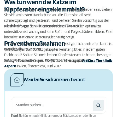
Was tun wenn die Katze im
Kippfenster eingeklemmt ist?
Sollte Ihr Stubentiger also im Kippfenster hängen geblieben sein, ziehen
Sie sich am besten Handschuhe an - die Tiere sind oft sehr
schmerzgeplagt und gestresst - und befreien Sie ihn vorsichtig aus der
misslichen Lage. Danach bitte sofort zum Tierarzt!
Rasche Hilfe, um den Patienten so schnell wie möglich optimal zu
unterstützen ist wichtig und kann Spät - und Folgeschäden mildern. Eine
intensive stationäre Betreuung ist häufig nötig!
Präventivmaßnahmen
Die beste Vorsorge, damit das Problem erst gar nicht eintreffen kann, ist
natürlich die Prävention!
Vorrichtungen zum Schutz gekippter Fenster gibt es in jedem guten
Fachhandel! Sollten Sie noch keinen Kippfensterschutz haben, besorgen
Sie sich lieber heute einen, morgen könnte es zu spät sein!
© Magª. Elisabeth Kasper, ESVPS Cert. (Chirurgie),
AniCura Tierklinik
Aspern
(Wien, Österreich), Juni 2017
Wenden Sie sich an einen Tierarzt
Tipp!
Sie können nach Kliniknamen oder Städten suchen oder Ihren