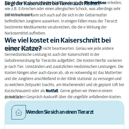
Das Muttertier kann Nebenwirkungen durch die
Tiernarkose
erleiden,
Birgt der Kaiserschnitt bei Tieren auch Risiken?
wie z.B. Erbrechen oder einen allergischen Schock, was allerdings sehr
selten vorkommt.
Die Vollnarkose kann sich auch auf die sich in der Gebärmutter
befindlichen Jungtiere auswirken. In einigen Fällen muss der Tierarzt
bestimmte Medikamente verabreichen, die die e Wirkung der
Narkosemittel aufheben.
Wie viel kostet ein Kaiserschnitt bei
einer Katze?
Das lässt sich pauschal nicht beantworten. Genau wie jede andere
tiermedizinische Leistung ist auch der Kaiserschnitt in der
Gebührenordnung für Tierärzte aufgeführt. Die Kosten hierfür variieren
je nach Tier, Umständen und zusätzlichen medizinischen Leistungen. Die
Kosten hängen aber auch davon ab, ob es notwendig ist das Muttertier
und die Jungtiere anschließend in der Klinik stationär zu versorgen und
zu welchem Zeitpunkt (nachts, am Wochenende) und ob geplant (oft bei
Kurzschnauzen) oder als
Notfall
. Gerne geben wir Ihnen in einem
persönlichen Gespräch Auskunft über die ungefähr anfallenden Kosten.
© AniCura
Wenden Sie sich an einen Tierarzt