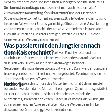
Gebärmutter erreichen und ihren Kreislauf negativ beeinflussen, muss
der Tierarzt schnell handeln.
Das beschriebene Vorgehen bezeichnet man auch als „normalen“,
konservativen Kaiserschnitt (Sectio caesarea).
Zur kompletten Entfernung der Gebärmutter und der Eierstöcke
(Ovariohysterektomie) kommt es, wenn z.B. alle Welpen sicher tot sind.
In diesem Fall wird der Uterus gar nicht geöffnet, um eine Verschleppung
von Keimen in die Bauchhöhle der Katze zu verhindern. Sie kann aber
auch auf Wunsch des Besitzers erfolgen, wenn die Katze z.B. sicher
keine weiteren Welpen bekommen soll.
Was passiert mit den Jungtieren nach
dem Kaiserschnitt?
Zuerst müssen die Jungtiere eventuell von Fruchtwasser und der
Fruchthülle befreit werden. Hierbei wird besonders darauf geachtet,
dass sich kein Fruchtwasser in den Atemwegen befindet.
Gegebenenfalls muss dieses abgesaugt werden. Dann werden Jungtiere
trocken gerieben, stabilisiert und warm gebettet. Eventuell müssen die
Tierbabys mit Sauerstoff versorgt werden.
Nach dem Kaiserschnitt muss das Muttertier nicht mit Schmerzmitteln
Nachsorge
behandelt werden, da die Mutter mit endogenen Opioiden ausgestattet
ist. Der Op-Schnitt befindet sich auf der höhe des Nabels des
Muttertieres, zwischen den Zitzen. Daher ist es wichtig die Wunde gut
zu versorgen und im Auge zu behalten, da die Welpen beim Trinken
diese auch berühren und ggf. verletzen können.