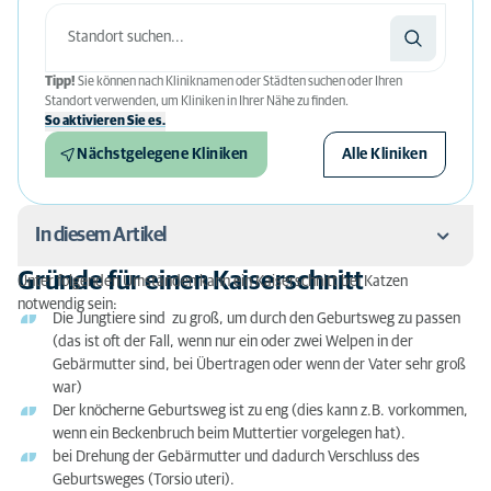
Tipp!
Sie können nach Kliniknamen oder Städten suchen oder Ihren
Standort verwenden, um Kliniken in Ihrer Nähe zu finden.
So aktivieren Sie es.
Nächstgelegene Kliniken
Alle Kliniken
In diesem Artikel
Gründe für einen Kaiserschnitt
Unter folgenden Umständen kann ein Kaiserschnitt bei Katzen
Gründe für einen Kaiserschnitt
notwendig sein:
Die Jungtiere sind zu groß, um durch den Geburtsweg zu passen
Wie läuft der Kaiserschnitt bei einer Katze ab?
(das ist oft der Fall, wenn nur ein oder zwei Welpen in der
Gebärmutter sind, bei Übertragen oder wenn der Vater sehr groß
Was passiert mit den Jungtieren nach dem
war)
Kaiserschnitt?
Der knöcherne Geburtsweg ist zu eng (dies kann z.B. vorkommen,
wenn ein Beckenbruch beim Muttertier vorgelegen hat).
Wie viel kostet ein Kaiserschnitt bei einer Katze?
bei Drehung der Gebärmutter und dadurch Verschluss des
Geburtsweges (Torsio uteri).