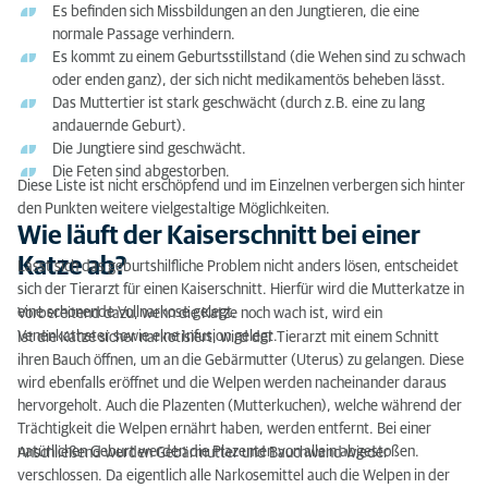
Es befinden sich Missbildungen an den Jungtieren, die eine
normale Passage verhindern.
Es kommt zu einem Geburtsstillstand (die Wehen sind zu schwach
oder enden ganz), der sich nicht medikamentös beheben lässt.
Das Muttertier ist stark geschwächt (durch z.B. eine zu lang
andauernde Geburt).
Die Jungtiere sind geschwächt.
Die Feten sind abgestorben.
Diese Liste ist nicht erschöpfend und im Einzelnen verbergen sich hinter
den Punkten weitere vielgestaltige Möglichkeiten.
Wie läuft der Kaiserschnitt bei einer
Katze ab?
Lässt sich das geburtshilfliche Problem nicht anders lösen, entscheidet
sich der Tierarzt für einen Kaiserschnitt. Hierfür wird die Mutterkatze in
eine schonende Vollnarkose gelegt.
Vorbereitend dazu, wenn die Katze noch wach ist, wird ein
Venenkatheter sowie eine Infusion gelegt.
Ist die Katze sicher narkotisiert, wird der Tierarzt mit einem Schnitt
ihren Bauch öffnen, um an die Gebärmutter (Uterus) zu gelangen. Diese
wird ebenfalls eröffnet und die Welpen werden nacheinander daraus
hervorgeholt. Auch die Plazenten (Mutterkuchen), welche während der
Trächtigkeit die Welpen ernährt haben, werden entfernt. Bei einer
natürlichen Geburt werden die Plazenten von allein abgestoßen.
Anschließend werden Gebärmutter und Bauchwand wieder
verschlossen. Da eigentlich alle Narkosemittel auch die Welpen in der