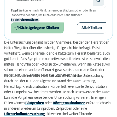
Tipp!
Sie können nach Kliniknamen oder Städten suchen oder Ihren
Standort verwenden, um Kliniken in Ihrer Nähe zu finden.
So aktivieren Sie es.
Nächstgelegene Kliniken
Alle Kliniken
Die Untersuchung beginnt mit der Anamnese, bei der der Tierarzt den
Halter/Begleiter über die bisherige Fallgeschichte befragt. Es ist
vorteilhaft, wenn derjenige, der die Katze zum Tierarzt begleitet, auch
gut kennt. Falls Symptome nur zeitweise auftreten, ist es sinnvoll, diese
mittels Handyfilm oder Fotos zu dokumentieren. Wenn die Katze zuvor
schon bei einem anderen Tierarzt gewesen ist, kann eine Kopie der
bisherigen Krankenakte beim Besuch hilfreich sein.
Nach der Anamnese führt der Tierarzt eine klinische Untersuchung
durch, bei der u. a. der Allgemeinzustand der Katze, Atmung,
Herzschlag, Kreislaufsituation, Körperfett, eventuelle Dehydratation
oder Humpeln usw. bestimmt werden. Je nach Beschwerden der Katze
kann die Vorgehensweise bei der Untersuchung variieren. In einigen
Fällen können
Blutproben
oder
Röntgenaufnahmen
erforderlich sein,
in anderen wiederum Urinproben, Zellproben oder eine
Ultraschalluntersuchung
. Bisweilen sind weiterführende