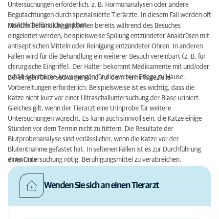
Untersuchungen erforderlich, z. B. Hormonanalysen oder andere
Begutachtungen durch spezialisierte Tierärzte. In diesem Fall werden oft
zusätzliche Besuche geplant.
Manche Behandlungen können bereits während des Besuches
eingeleitet werden, beispielsweise Spülung entzündeter Analdrüsen mit
antiseptischen Mitteln oder Reinigung entzündeter Ohren. In anderen
Fällen wird für die Behandlung ein weiterer Besuch vereinbart (z. B. für
chirurgische Eingriffe). Der Halter bekommt Medikamente mit und/oder
erhält schriftliche Anweisungen für die weitere Pflege zu Hause.
Bei einigen Untersuchungen sind vor dem Termin spezielle
Vorbereitungen erforderlich. Beispielsweise ist es wichtig, dass die
Katze nicht kurz vor einer Ultraschalluntersuchung der Blase uriniert.
Gleiches gilt, wenn der Tierarzt eine Urinprobe für weitere
Untersuchungen wünscht. Es kann auch sinnvoll sein, die Katze einige
Stunden vor dem Termin nicht zu füttern. Die Resultate der
Blutprobenanalyse sind verlässlicher, wenn die Katze vor der
Blutentnahme gefastet hat. In seltenen Fällen ist es zur Durchführung
einer Untersuchung nötig, Beruhigungsmittel zu verabreichen.
© AniCura
Wenden Sie sich an einen Tierarzt