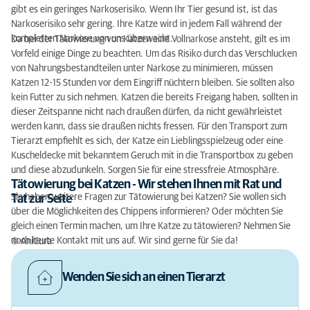
gibt es ein geringes Narkoserisiko. Wenn Ihr Tier gesund ist, ist das
Narkoserisiko sehr gering. Ihre Katze wird in jedem Fall während der
kompletten Narkose von uns überwacht.
Da bei der Tätowierung von Katzen eine Vollnarkose ansteht, gilt es im
Vorfeld einige Dinge zu beachten. Um das Risiko durch das Verschlucken
von Nahrungsbestandteilen unter Narkose zu minimieren, müssen
Katzen 12-15 Stunden vor dem Eingriff nüchtern bleiben. Sie sollten also
kein Futter zu sich nehmen. Katzen die bereits Freigang haben, sollten in
dieser Zeitspanne nicht nach draußen dürfen, da nicht gewährleistet
werden kann, dass sie draußen nichts fressen. Für den Transport zum
Tierarzt empfiehlt es sich, der Katze ein Lieblingsspielzeug oder eine
Kuscheldecke mit bekanntem Geruch mit in die Transportbox zu geben
und diese abzudunkeln. Sorgen Sie für eine stressfreie Atmosphäre.
Tätowierung bei Katzen - Wir stehen Ihnen mit Rat und
Sie haben weitere Fragen zur Tätowierung bei Katzen? Sie wollen sich
Tat zur Seite
über die Möglichkeiten des Chippens informieren? Oder möchten Sie
gleich einen Termin machen, um Ihre Katze zu tätowieren? Nehmen Sie
noch heute Kontakt mit uns auf. Wir sind gerne für Sie da!
© AniCura
Wenden Sie sich an einen Tierarzt