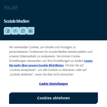
Soziale Medien
NOTDIENSTE
Wir verwenden Cookies, um Inhalte und Anzeigen zu
Finden Sie hier Standorte mit Notfall-Service. Weil Ihr Tier die beste
personalisieren, Funktionen für soziale Medien bereitzustellen und
Versorgung verdient.
unseren Datenverkehr zu analysieren. Sie können Cookie-
Einstellungen verwenden, um Ihre Einstellungen zu ändern.
Lesen
Sie mehr über unsere Cookie-Richtlinien
(opens in a new tab)
. Klicken Sie auf
Privacy
„Cookies akzeptieren“, um alle Cookies zu aktivieren, oder auf
Legal
„Cookies ablehnen“, wenn Sie dies nicht wünschen.
Cookie notice
Cookie-Einstellungen
Accessibility
Global Human Rights
AniCura ist eine Tochtergesellschaft von Mars, Inc © 2026
Cookies ablehnen