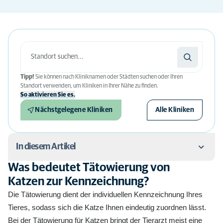
Tipp!
Sie können nach Kliniknamen oder Städten suchen oder Ihren
Standort verwenden, um Kliniken in Ihrer Nähe zu finden.
So aktivieren Sie es.
Nächstgelegene Kliniken
Alle Kliniken
In diesem Artikel
Was bedeutet Tätowierung von
Was bedeutet Tätowierung von Katzen zur
Katzen zur Kennzeichnung?
Kennzeichnung?
Die Tätowierung dient der individuellen Kennzeichnung Ihres
Ist die Tätowierung für Katzen verpflichtend?
Tieres, sodass sich die Katze Ihnen eindeutig zuordnen lässt.
Bei der Tätowierung für Katzen bringt der Tierarzt meist eine