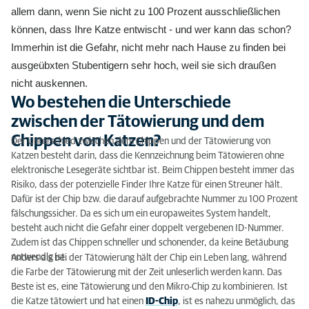
allem dann, wenn Sie nicht zu 100 Prozent ausschließlichen
können, dass Ihre Katze entwischt - und wer kann das schon?
Immerhin ist die Gefahr, nicht mehr nach Hause zu finden bei
ausgeübxten Stubentigern sehr hoch, weil sie sich draußen
nicht auskennen.
Wo bestehen die Unterschiede
zwischen der Tätowierung und dem
Chippen von Katzen?
Der Unterschied zwischen dem Chippen und der Tätowierung von
Katzen besteht darin, dass die Kennzeichnung beim Tätowieren ohne
elektronische Lesegeräte sichtbar ist. Beim Chippen besteht immer das
Risiko, dass der potenzielle Finder Ihre Katze für einen Streuner hält.
Dafür ist der Chip bzw. die darauf aufgebrachte Nummer zu 100 Prozent
fälschungssicher. Da es sich um ein europaweites System handelt,
besteht auch nicht die Gefahr einer doppelt vergebenen ID-Nummer.
Zudem ist das Chippen schneller und schonender, da keine Betäubung
notwendig ist.
Anders als bei der Tätowierung hält der Chip ein Leben lang, während
die Farbe der Tätowierung mit der Zeit unleserlich werden kann. Das
Beste ist es, eine Tätowierung und den Mikro-Chip zu kombinieren. Ist
die Katze tätowiert und hat einen
ID-Chip
, ist es nahezu unmöglich, das