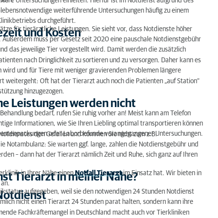
sein.
eitere Untersuchungen einleiten. Hierfür ist im Notdienst aufgrund des
-lebensnotwendige weiterführende Untersuchungen häufig zu einem
n werden nicht angeboten?
linikbetriebs durchgeführt.
e für tierärztliche Leistungen. Sie sieht vor, dass Notdienste höher
ezeit und Kosten
in meiner Nähe?
. Außerdem muss per Gesetz seit 2020 eine pauschale Notdienstgebühr
 das jeweilige Tier vorgestellt wird. Damit werden die zusätzlich
Patienten nach Dringlichkeit zu sortieren und zu versorgen. Daher kann es
en wird und für Tiere mit weniger gravierenden Problemen längere
r
t weitergeht: Oft hat der Tierarzt auch noch die Patienten „auf Station“
rstützung hinzugezogen.
he Leistungen werden nicht
 Behandlung bedarf, rufen Sie ruhig vorher an! Meist kann am Telefon
tige Informationen, wie Sie Ihren Liebling optimal transportieren können
ikamentenpackungen oder Laborbefunde vorangegangener Untersuchungen.
 Notdienstes den Gefallen und kommen Sie nicht zum z.B.
ie Notambulanz: Sie warten ggf. lange, zahlen die Notdienstgebühr und
den – dann hat der Tierarzt nämlich Zeit und Ruhe, sich ganz auf Ihren
ierklinik in Ihrer Nähe einen
Notfall Tierarzt
im Einsatz hat. Wir bieten in
st Tierarzt in meiner Nähe?
 an.
nikstatus aufgegeben, weil sie den notwendigen 24 Stunden Notdienst
Notdienst
mlich nicht einen Tierarzt 24 Stunden parat halten, sondern kann ihre
mende Fachkräftemangel in Deutschland macht auch vor Tierkliniken