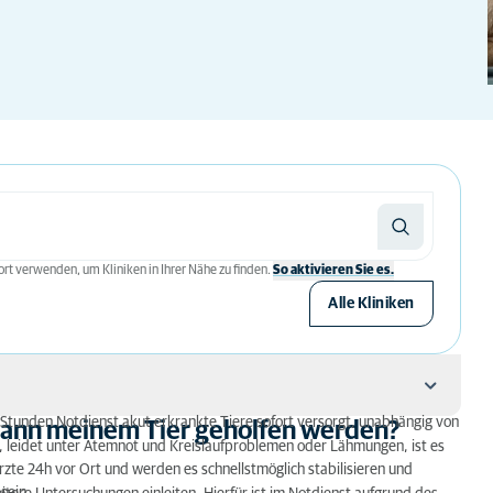
rt verwenden, um Kliniken in Ihrer Nähe zu finden.
So aktivieren Sie es.
Alle Kliniken
Stunden Notdienst akut erkrankte Tiere sofort versorgt, unabhängig von
 kann meinem Tier geholfen werden?
Tier geholfen werden?
ark, leidet unter Atemnot und Kreislaufproblemen oder Lähmungen, ist es
erärzte 24h vor Ort und werden es schnellstmöglich stabilisieren und
ten