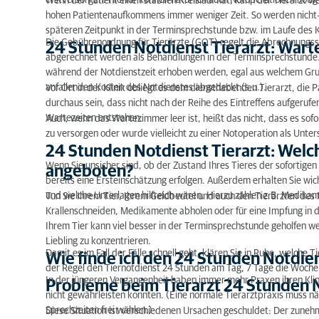
erstversorgen. Hierfür können natürlich auch Notoperationen nötig 
Wenn der Patient einen stabilen Kreislauf hat, kann der Tierarzt w
hohen Patientenaufkommens immer weniger Zeit. So werden nicht
24 Stunden Notdienst Tierarzt: Welche Leistunge
späteren Zeitpunkt in der Terminsprechstunde bzw. im Laufe des K
Die Gebührenordnung für Tierärzte (GOT) regelt die Abrechnungssätz
24 Stunden Notdienst Tierarzt: Wart
Wie finde ich den 24 Stunden Notdienst Tierarzt 
abgerechnet werden als Behandlungen in der Terminsprechstunde
während der Notdienstzeit erhoben werden, egal aus welchem Grund
Probleme beim Tierarzt 24 Stunden Notdienst
anfallenden Kosten des Notdienstes abgedeckt (s.u.).
Vor Ort in der Klinik obliegt es dem diensthabenden Tierarzt, die 
durchaus sein, dass nicht nach der Reihe des Eintreffens aufgeruf
Tierarzt Notdienst 24 Stunden: Volle Wartezimme
Wartezeiten entstehen.
Auch, wenn das Wartezimmer leer ist, heißt das nicht, dass es sofor
zu versorgen oder wurde vielleicht zu einer Notoperation als Unte
24 Stunden Notdienst Tierarzt: Welc
Wenn Sie unsicher sind, ob der Zustand Ihres Tieres der sofortigen
angeboten?
bereits eine Ersteinschätzung erfolgen. Außerdem erhalten Sie wich
und welche Unterlagen hilfreich wären. Hierzu zählen z.B. Med
Tun Sie Ihrem Tier, Ihrem Geldbeutel und auch den Tierärzten des
Krallenschneiden, Medikamente abholen oder für eine Impfung in d
Ihrem Tier kann viel besser in der Terminsprechstunde geholfen wer
Liebling zu konzentrieren.
Damit es im Fall der Fälle schnell geht, klären Sie in Ruhe, welche T
Wie finde ich den 24 Stunden Notdien
der Regel den Tiernotdienst 24 Stunden am Tag, 7 Tage die Woche
In der jüngeren Vergangenheit haben immer mehr Praxen ihren Kli
Probleme beim Tierarzt 24 Stunden 
nicht gewährleisten konnten. (Eine normale Tierarztpraxis muss nä
Sprechzeiten frei wählen.)
Diese Situation ist verschiedenen Ursachen geschuldet: Der zuneh