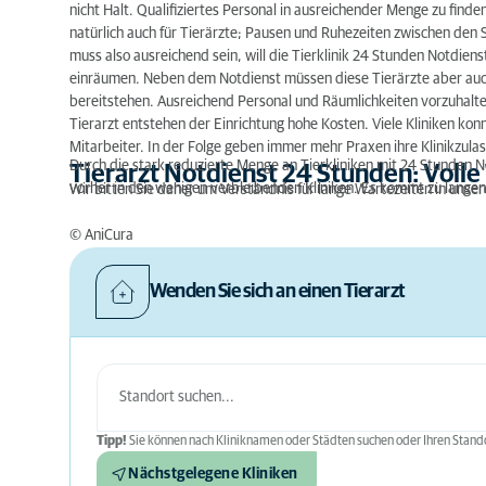
nicht Halt. Qualifiziertes Personal in ausreichender Menge zu find
natürlich auch für Tierärzte; Pausen und Ruhezeiten zwischen de
muss also ausreichend sein, will die Tierklinik 24 Stunden Notdie
einräumen. Neben dem Notdienst müssen diese Tierärzte aber auch
bereitstehen. Ausreichend Personal und Räumlichkeiten vorzuhalte
Tierarzt entstehen der Einrichtung hohe Kosten. Viele Kliniken kon
Mitarbeiter. In der Folge geben immer mehr Praxen ihre Klinikzula
Durch die stark reduzierte Menge an Tierkliniken mit 24 Stunden N
Tierarzt Notdienst 24 Stunden: Voll
vorher in den wenigen verbleibenden Kliniken. Es kommt zu lange
Wir bitten Sie daher um Verständnis für lange Wartezeiten in uns
© AniCura
Wenden Sie sich an einen Tierarzt
Tipp!
Sie können nach Kliniknamen oder Städten suchen oder Ihren Stando
Nächstgelegene Kliniken