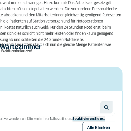
en, wird immer schwieriger. Hinzu kommt: Das Arbeitszeitgesetz gilt
n Schichten müssen eingehalten werden. Die vorhandene Personaldecke
nste abdecken und den Mitarbeiterinnen gleichzeitig genügend Ruhezeiten
 die Patienten auf Station versorgen und für Notoperationen
n, kostet natürlich auch Geld: Für den 24 Stunden Notdienst beim
nten sich dies schlicht nicht mehr leisten oder finden kaum genügend
ssung ab und schließen die 24 Stunden Notdienste.
otdienst Tierärzten staut sich nun die gleiche Menge Patienten wie
e Wartezimmer
n Wartezeiten.
eren Notambulanzen!
rt verwenden, um Kliniken in Ihrer Nähe zu finden.
So aktivieren Sie es.
Alle Kliniken