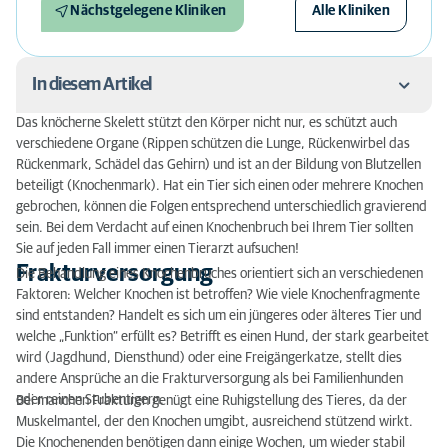
Nächstgelegene Kliniken
Alle Kliniken
In diesem Artikel
Das knöcherne Skelett stützt den Körper nicht nur, es schützt auch
Frakturversorgung
verschiedene Organe (Rippen schützen die Lunge, Rückenwirbel das
Rückenmark, Schädel das Gehirn) und ist an der Bildung von Blutzellen
Möglichkeiten der Osteosynthese
beteiligt (Knochenmark). Hat ein Tier sich einen oder mehrere Knochen
gebrochen, können die Folgen entsprechend unterschiedlich gravierend
Implantatentfernung
sein. Bei dem Verdacht auf einen Knochenbruch bei Ihrem Tier sollten
Sie auf jeden Fall immer einen Tierarzt aufsuchen!
Frakturversorgung
Die Behandlung eines Knochenbruches orientiert sich an verschiedenen
Faktoren: Welcher Knochen ist betroffen? Wie viele Knochenfragmente
sind entstanden? Handelt es sich um ein jüngeres oder älteres Tier und
welche „Funktion“ erfüllt es? Betrifft es einen Hund, der stark gearbeitet
wird (Jagdhund, Diensthund) oder eine Freigängerkatze, stellt dies
andere Ansprüche an die Frakturversorgung als bei Familienhunden
oder reinen Stubentigern.
Bei manchen Frakturen genügt eine Ruhigstellung des Tieres, da der
Muskelmantel, der den Knochen umgibt, ausreichend stützend wirkt.
Die Knochenenden benötigen dann einige Wochen, um wieder stabil