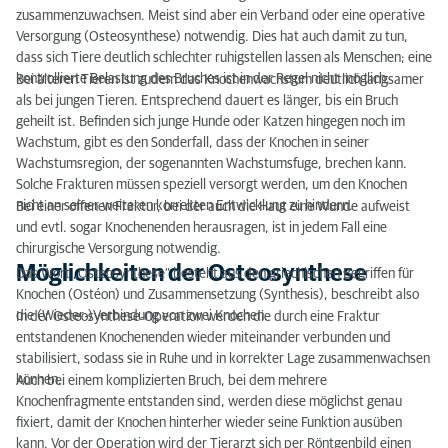
zusammenzuwachsen. Meist sind aber ein Verband oder eine operative
Versorgung (Osteosynthese) notwendig. Dies hat auch damit zu tun,
dass sich Tiere deutlich schlechter ruhigstellen lassen als Menschen; eine
kontrollierte Belastung des Bruches ist in der Regel nicht möglich.
Bei älteren Tieren ist zudem das Knochenwachstum deutlich langsamer
als bei jungen Tieren. Entsprechend dauert es länger, bis ein Bruch
geheilt ist. Befinden sich junge Hunde oder Katzen hingegen noch im
Wachstum, gibt es den Sonderfall, dass der Knochen in seiner
Wachstumsregion, der sogenannten Wachstumsfuge, brechen kann.
Solche Frakturen müssen speziell versorgt werden, um den Knochen
nicht an seiner weiteren korrekten Entwicklung zu hindern.
Bei einer offenen Fraktur, bei der auch die Haut eine Wunde aufweist
und evtl. sogar Knochenenden herausragen, ist in jedem Fall eine
chirurgische Versorgung notwendig.
Möglichkeiten der Osteosynthese
Das Wort „Osteosynthese“ besteht aus den griechischen Begriffen für
Knochen (Ostéon) und Zusammensetzung (Synthesis), beschreibt also
die (Wieder-)Verbindung von zwei Knochen.
In der Osteosynthese-Operation werden die durch eine Fraktur
entstandenen Knochenenden wieder miteinander verbunden und
stabilisiert, sodass sie in Ruhe und in korrekter Lage zusammenwachsen
können.
Auch bei einem komplizierten Bruch, bei dem mehrere
Knochenfragmente entstanden sind, werden diese möglichst genau
fixiert, damit der Knochen hinterher wieder seine Funktion ausüben
kann. Vor der Operation wird der Tierarzt sich per Röntgenbild einen