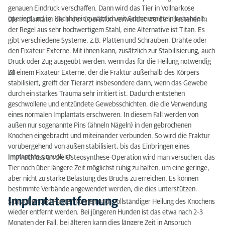
genauen Eindruck verschaffen. Dann wird das Tier in Vollnarkose
operiert und im Nachhinein zusätzlich mit Schmerzmitteln behandelt.
Die Implantate, die in der Operation verwendet werden, bestehen in
der Regel aus sehr hochwertigem Stahl, eine Alternative ist Titan. Es
gibt verschiedene Systeme, z.B. Platten und Schrauben, Drähte oder
den Fixateur Externe. Mit ihnen kann, zusätzlich zur Stabilisierung, auch
Druck oder Zug ausgeübt werden, wenn das für die Heilung notwendig
ist.
Zu einem Fixateur Externe, der die Fraktur außerhalb des Körpers
stabilisiert, greift der Tierarzt insbesondere dann, wenn das Gewebe
durch ein starkes Trauma sehr irritiert ist. Dadurch entstehen
geschwollene und entzündete Gewebsschichten, die die Verwendung
eines normalen Implantats erschweren. In diesem Fall werden von
außen nur sogenannte Pins (ähneln Nägeln) in den gebrochenen
Knochen eingebracht und miteinander verbunden. So wird die Fraktur
vorübergehend von außen stabilisiert, bis das Einbringen eines
Implantats sinnvoll ist.
Im Anschluss an die Osteosynthese-Operation wird man versuchen, das
Tier noch über längere Zeit möglichst ruhig zu halten, um eine geringe,
aber nicht zu starke Belastung des Bruchs zu erreichen. Es können
bestimmte Verbände angewendet werden, die dies unterstützen.
Implantatentfernung
Schrauben und Platten können nach vollständiger Heilung des Knochens
wieder entfernt werden. Bei jüngeren Hunden ist das etwa nach 2-3
Monaten der Fall, bei älteren kann dies längere Zeit in Anspruch