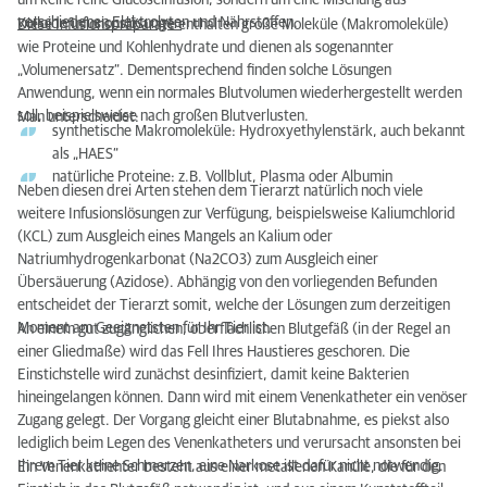
um keine reine Glucoseinfusion, sondern um eine Mischung aus
verschiedenen Elektrolyten und Nährstoffen.
Kolloide Infusionslösungen
Diese Infusionspräparate enthalten große Moleküle (Makromoleküle)
wie Proteine und Kohlenhydrate und dienen als sogenannter
„Volumenersatz“. Dementsprechend finden solche Lösungen
Anwendung, wenn ein normales Blutvolumen wiederhergestellt werden
soll, beispielsweise nach großen Blutverlusten.
Man unterscheidet:
synthetische Makromoleküle: Hydroxyethylenstärk, auch bekannt
als „HAES“
natürliche Proteine: z.B. Vollblut, Plasma oder Albumin
Neben diesen drei Arten stehen dem Tierarzt natürlich noch viele
weitere Infusionslösungen zur Verfügung, beispielsweise Kaliumchlorid
(KCL) zum Ausgleich eines Mangels an Kalium oder
Natriumhydrogenkarbonat (Na2CO3) zum Ausgleich einer
Übersäuerung (Azidose). Abhängig von den vorliegenden Befunden
entscheidet der Tierarzt somit, welche der Lösungen zum derzeitigen
Moment am Geeignetsten für Ihr Tier ist.
An einem gut zugänglichen, oberflächlichen Blutgefäß (in der Regel an
einer Gliedmaße) wird das Fell Ihres Haustieres geschoren. Die
Einstichstelle wird zunächst desinfiziert, damit keine Bakterien
hineingelangen können. Dann wird mit einem Venenkatheter ein venöser
Zugang gelegt. Der Vorgang gleicht einer Blutabnahme, es piekst also
lediglich beim Legen des Venenkatheters und verursacht ansonsten bei
Ihrem Tier keine Schmerzen, eine Narkose ist dafür nicht notwendig.
Ein Venenkathehter besteht aus einer metallenen Kanüle, die für den