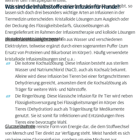
wenn er den Therapieplan erstellt.
Auch wenn es eine Vielzahl an verschiedenen Infusionslösungen gibt, so
Was sind die Inhaltsstoffe einer Infusion für Hunde?
lassen sich doch drei besonders wichtige Arten an Infusionen in der
Tiermedizin unterscheiden: Kristalloide Lösungen zum Ausgleich oder
der Deckung des Flüssigkeitsbedarfs, Glucoselösungen als
Energielieferant im Rahmen der Infusionstherapie und kolloide Lösungen
als sogenannter „Volumenersatz“.
Kristalloide Infusionslösungen
Diese Infusionslösungen bestehen aus Wasser und verschiedenen
Elektrolyten, teilweise ergänzt durch einen sogenannten Puffer (zum
Ersatz von Proteinen und Bikarbonat im Körper). Häufig verwendete
kristalloide Infusionslösungen sind u.a.:
Die isotone Kochsalzlösung: Diese Infusion besteht aus sterilem
Wasser und Natriumchlorid (NaCl), auch als Kochsalz bekannt.
Alleine wird diese Infusion bei Tieren bei einer fortgeschrittenen
Dehydrierung gereicht, ansonsten dient die Kochsalzlösung als
Träger für weitere Wirk- und Nährstoffe.
Die Ringerlösung: Diese klassische Infusion für Ihr Tier wird neben
Flüssigkeitsversorgung bei Flüssigkeitsmangel im Körper des
Tieres (Dehydration) auch als Trägerlösung für Medikamente
genutzt. Sie ist somit für Infektionen und Entzündungen Ihres
Tieres eine bevorzugte Wahl.
Glucoselösungen
Glucose stellt die reinste Form von Energie dar, die dem Stoffwechsel
von Mensch und Tier direkt zur Verfügung steht. Meist handelt es sich