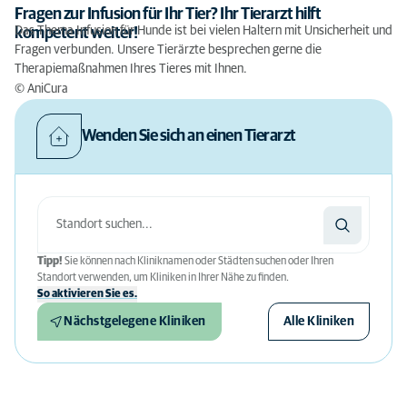
Fragen zur Infusion für Ihr Tier? Ihr Tierarzt hilft
Das Thema Infusion für Hunde ist bei vielen Haltern mit Unsicherheit und
kompetent weiter!
Fragen verbunden. Unsere Tierärzte besprechen gerne die
Therapiemaßnahmen Ihres Tieres mit Ihnen.
© AniCura
Wenden Sie sich an einen Tierarzt
Tipp!
Sie können nach Kliniknamen oder Städten suchen oder Ihren
Standort verwenden, um Kliniken in Ihrer Nähe zu finden.
So aktivieren Sie es.
Nächstgelegene Kliniken
Alle Kliniken