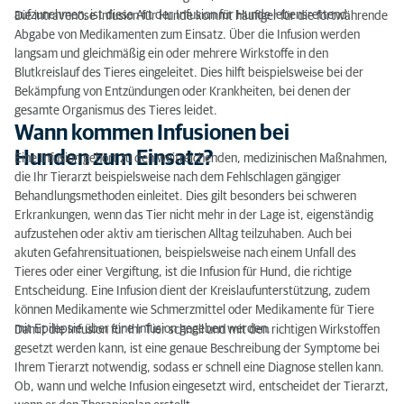
aufzunehmen, ist diese Art der Infusion für Hunde lebensrettend.
Die intravenöse Infusion für Hunde kommt häufiger für die fortwährende
Abgabe von Medikamenten zum Einsatz. Über die Infusion werden
langsam und gleichmäßig ein oder mehrere Wirkstoffe in den
Blutkreislauf des Tieres eingeleitet. Dies hilft beispielsweise bei der
Bekämpfung von Entzündungen oder Krankheiten, bei denen der
gesamte Organismus des Tieres leidet.
Wann kommen Infusionen bei
Hunden zum Einsatz?
Eine Infusion gehört zu den weitreichenden, medizinischen Maßnahmen,
die Ihr Tierarzt beispielsweise nach dem Fehlschlagen gängiger
Behandlungsmethoden einleitet. Dies gilt besonders bei schweren
Erkrankungen, wenn das Tier nicht mehr in der Lage ist, eigenständig
aufzustehen oder aktiv am tierischen Alltag teilzuhaben. Auch bei
akuten Gefahrensituationen, beispielsweise nach einem Unfall des
Tieres oder einer Vergiftung, ist die Infusion für Hund, die richtige
Entscheidung. Eine Infusion dient der Kreislaufunterstützung, zudem
können Medikamente wie Schmerzmittel oder Medikamente für Tiere
mit Epilepsie über eine Infusion gegeben werden.
Damit die Infusion für Ihr Tier schnell und mit den richtigen Wirkstoffen
gesetzt werden kann, ist eine genaue Beschreibung der Symptome bei
Ihrem Tierarzt notwendig, sodass er schnell eine Diagnose stellen kann.
Ob, wann und welche Infusion eingesetzt wird, entscheidet der Tierarzt,