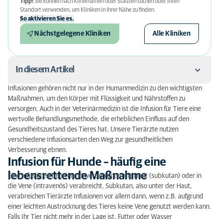
Tipp!
Sie können nach Kliniknamen oder Städten suchen oder Ihren
Standort verwenden, um Kliniken in Ihrer Nähe zu finden.
So aktivieren Sie es.
Nächstgelegene Kliniken
Alle Kliniken
In diesem Artikel
Infusionen gehören nicht nur in der Humanmedizin zu den wichtigsten
Infusion für Hunde – häufig eine lebensrettende
Maßnahmen, um den Körper mit Flüssigkeit und Nährstoffen zu
Maßnahme
versorgen. Auch in der Veterinärmedizin ist die Infusion für Tiere eine
wertvolle Behandlungsmethode, die erheblichen Einfluss auf den
Wann kommen Infusionen bei Hunden zum Einsatz?
Gesundheitszustand des Tieres hat. Unsere Tierärzte nutzen
verschiedene Infusionsarten den Weg zur gesundheitlichen
Verbesserung ebnen.
Infusion für Hunde – häufig eine
lebensrettende Maßnahme
Eine Infusionen beim Hund werden unter die Haut (subkutan) oder in
die Vene (intravenös) verabreicht. Subkutan, also unter der Haut,
verabreichen Tierärzte Infusionen vor allem dann, wenn z.B. aufgrund
einer leichten Austrocknung des Tieres keine Vene genutzt werden kann.
Falls Ihr Tier nicht mehr in der Lage ist, Futter oder Wasser