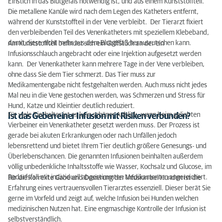
Einstich in das Blutgefäß notwendig ist, und aus einem Kunststoffteil.
Die metallene Kanüle wird nach dem Legen des Katheters entfernt,
während der Kunststoffteil in der Vene verbleibt. Der Tierarzt fixiert
den verbleibenden Teil des Venenkatheters mit speziellem Klebeband,
damit diese nicht mehr aus dem Blutgefäß herausrutschen kann.
Am Kunststoffteil befindet sich ein Griffstück an der ein
Infusionsschlauch angebracht oder eine Injektion aufgesetzt werden
kann. Der Venenkatheter kann mehrere Tage in der Vene verbleiben,
ohne dass Sie dem Tier schmerzt. Das Tier muss zur
Medikamentengabe nicht festgehalten werden. Auch muss nicht jedes
Mal neu in die Vene gestochen werden, was Schmerzen und Stress für
Hund, Katze und Kleintier deutlich reduziert.
Für viele Tierhalter ist es kein schöner Anblick, wenn beim geliebten
Ist das Geben einer Infusion mit Risiken verbunden?
Vierbeiner ein Venenkatheter gesetzt werden muss. Der Prozess ist
gerade bei akuten Erkrankungen oder nach Unfällen jedoch
lebensrettend und bietet Ihrem Tier deutlich größere Genesungs- und
Überlebenschancen. Die genannten Infusionen beinhalten außerdem
völlig unbedenkliche Inhaltsstoffe wie Wasser, Kochsalz und Glucose, im
Bedarfsfall mit individuell abgestimmten Medikamenten angereichert.
Für die korrekte Gabe und Dosierung der Infusion bei Hunden ist die
Erfahrung eines vertrauensvollen Tierarztes essenziell. Dieser berät Sie
gerne im Vorfeld und zeigt auf, welche Infusion bei Hunden welchen
medizinischen Nutzen hat. Eine engmaschige Kontrolle der Infusion ist
selbstverständlich.