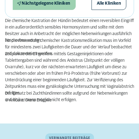
Nächstgelegene Kliniken
Alle Kliniken
Die chemische Kastration der Hündin bedeutet einen reversiblen Eingriff
in ein außerordentlich sensibles Hormonsystem und sollte mit dem
Besitzer auch in Anbetracht der möglichen Nebenwirkungen ausführlich
besprochen werden.
Für die Anwendung chemischer Kastrationsmedikation muss im Vorfeld
für mindestens zwei Läufigkeiten die Dauer und der Verlauf beobachtet
und dokumentiert werden.
Zeitpunkte des Eingreifens mittels Gestageninjektionen oder
Tablettengaben sind während des Anöstrus (Zeitpunkt der völligen
Ovarruhe), kurz vor der nächsten erwarteten Läufigkeit um diese zu
verschieben oder aber im frühen Prä-Proöstrus (frühe Vorbrunst) zur
Unterdrückung einer beginnenden Läufigkeit. Zur Verifizierung des
Zeitpunktes muss eine gynäkologische Untersuchung mit Vaginalabstrich
erfolgen.
Der Einsatz bei Zuchthündinnen sollte aufgrund der Nebenwirkungen
und Risiken wenn möglich nicht erfolgen.
© AniCura, Diana Ersepke
VERWANDTE BEITRÄGE