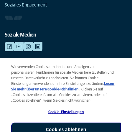
Soziales Engagement
Soziale Medien
NOTDIENSTE
Wir verwenden Cookies, um Inhalte und Anzeigen zu
Finden Sie hier Standorte mit Notfall-Service. Weil Ihr Tier die beste
personalisieren, Funktionen für soziale Medien bereitzustellen und
Versorgung verdient.
unseren Datenverkehr zu analysieren. Sie können Cookie-
Einstellungen verwenden, um Ihre Einstellungen zu ändern.
Lesen
Sie mehr über unsere Cookie-Richtlinien
(opens in a new tab)
. Klicken Sie auf
Privacy
„Cookies akzeptieren“, um alle Cookies zu aktivieren, oder auf
Legal
„Cookies ablehnen“, wenn Sie dies nicht wünschen.
Cookie notice
Cookie-Einstellungen
Accessibility
Global Human Rights
AniCura ist eine Tochtergesellschaft von Mars, Inc © 2026
Cookies ablehnen