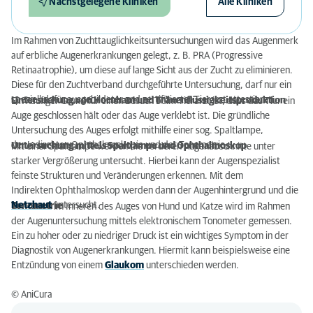
Nächstgelegene Kliniken
Alle Kliniken
Im Rahmen von Zuchttauglichkeitsuntersuchungen wird das Augenmerk
auf erbliche Augenerkrankungen gelegt, z. B. PRA (Progressive
Retinaatrophie), um diese auf lange Sicht aus der Zucht zu eliminieren.
Diese für den Zuchtverband durchgeführte Untersuchung, darf nur ein
speziell dafür ausgebildeter und zertifizierter Tierarzt attestieren.
Untersuchung von Hornhaut und Tränenflüssigkeitsproduktion
Ein häufiger Grund für einen Besuch beim Tierarzt ist, dass das Tier ein
Auge geschlossen hält oder das Auge verklebt ist. Die gründliche
Untersuchung des Auges erfolgt mithilfe einer sog. Spaltlampe,
der Indirekten Ophthalmoskopie und der Tonometrie.
Untersuchung mittels Spaltlampe und Ophthalmoskop
Mit einer Spaltlampe werden die vorderen Augenabschnitte unter
starker Vergrößerung untersucht. Hierbei kann der Augenspezialist
feinste Strukturen und Veränderungen erkennen. Mit dem
Indirekten Ophthalmoskop werden dann der Augenhintergrund und die
Netzhaut
untersucht.
Tonometrie
Der Druck im Inneren des Auges von Hund und Katze wird im Rahmen
der Augenuntersuchung mittels elektronischem Tonometer gemessen.
Ein zu hoher oder zu niedriger Druck ist ein wichtiges Symptom in der
Diagnostik von Augenerkrankungen. Hiermit kann beispielsweise eine
Entzündung von einem
Glaukom
unterschieden werden.
© AniCura