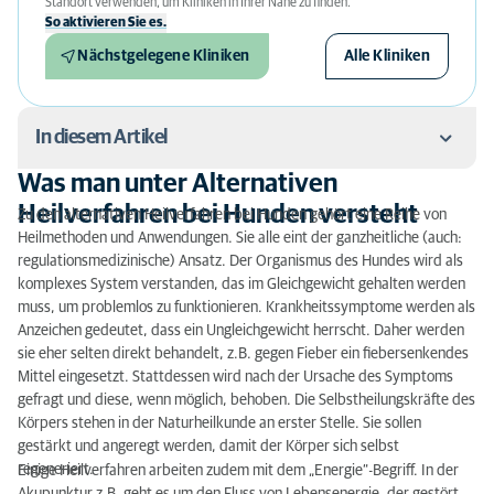
Standort verwenden, um Kliniken in Ihrer Nähe zu finden.
So aktivieren Sie es.
Nächstgelegene Kliniken
Alle Kliniken
In diesem Artikel
Was man unter Alternativen
Was man unter Alternativen Heilverfahren bei
Heilverfahren bei Hunden versteht
Zu den alternativen Heilverfahren bei Hunden gehört eine Reihe von
Hunden versteht
Heilmethoden und Anwendungen. Sie alle eint der ganzheitliche (auch:
regulationsmedizinische) Ansatz. Der Organismus des Hundes wird als
Naturheilkunde bei Tieren: Welche Verfahren gibt
komplexes System verstanden, das im Gleichgewicht gehalten werden
es?
muss, um problemlos zu funktionieren. Krankheitssymptome werden als
Anzeichen gedeutet, dass ein Ungleichgewicht herrscht. Daher werden
Alternative Heilverfahren bei Tieren: Fazit
sie eher selten direkt behandelt, z.B. gegen Fieber ein fiebersenkendes
Mittel eingesetzt. Stattdessen wird nach der Ursache des Symptoms
gefragt und diese, wenn möglich, behoben. Die Selbstheilungskräfte des
Körpers stehen in der Naturheilkunde an erster Stelle. Sie sollen
gestärkt und angeregt werden, damit der Körper sich selbst
regeneriert.
Einige Heilverfahren arbeiten zudem mit dem „Energie“-Begriff. In der