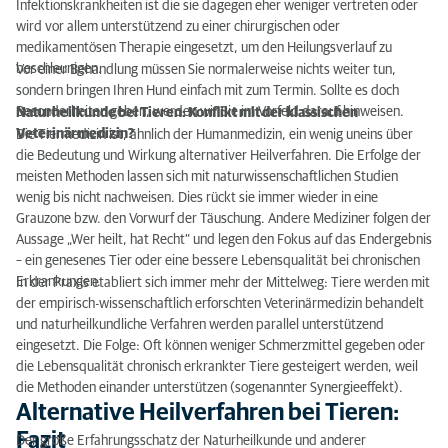
Infektionskrankheiten ist die sie dagegen eher weniger vertreten oder
wird vor allem unterstützend zu einer chirurgischen oder
medikamentösen Therapie eingesetzt, um den Heilungsverlauf zu
beschleunigen.
Vor einer Behandlung müssen Sie normalerweise nichts weiter tun,
sondern bringen Ihren Hund einfach mit zum Termin. Sollte es doch
Besonderheiten geben, werden wir Sie im Vorfeld darauf hinweisen.
Naturheilkunde bei Tieren: Konflikt mit der klassischen
Veterinärmedizin?
Die Tiermedizin ist, ähnlich der Humanmedizin, ein wenig uneins über
die Bedeutung und Wirkung alternativer Heilverfahren. Die Erfolge der
meisten Methoden lassen sich mit naturwissenschaftlichen Studien
wenig bis nicht nachweisen. Dies rückt sie immer wieder in eine
Grauzone bzw. den Vorwurf der Täuschung. Andere Mediziner folgen der
Aussage „Wer heilt, hat Recht“ und legen den Fokus auf das Endergebnis
– ein genesenes Tier oder eine bessere Lebensqualität bei chronischen
Erkrankungen.
In der Praxis etabliert sich immer mehr der Mittelweg: Tiere werden mit
der empirisch-wissenschaftlich erforschten Veterinärmedizin behandelt
und naturheilkundliche Verfahren werden parallel unterstützend
eingesetzt. Die Folge: Oft können weniger Schmerzmittel gegeben oder
die Lebensqualität chronisch erkrankter Tiere gesteigert werden, weil
die Methoden einander unterstützen (sogenannter Synergieeffekt).
Alternative Heilverfahren bei Tieren:
Fazit
Der große Erfahrungsschatz der Naturheilkunde und anderer