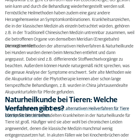
Akupunktur z.B. geht es um den Fluss von Lebensenergie, der gestört
sein kann und durch die Behandlung wiederhergestellt werden soll.
Fernöstliche Heilmethoden haben zudem eine ganz andere
Herangehensweise an Symptomkombinationen. Krankheitsanzeichen,
die in der klassischen Medizin als einzeln betrachtet würden, gehören
z.B. in der Traditionell Chinesischen Medizin untrennbar zusammen, weil
die betroffenen Organe von demselben Meridian (Energiebahn)
versorgt werden.
Die meisten Methoden der alternativen Heilverfahren & Naturheilkunde
bei Hunden wurden denen beim Menschen entlehnt und dann
angepasst. Dabei sind z.B. differierende Stoffwechselvorgänge zu
beachten. Außerdem können Hunde naturgemäß nicht sprechen, was
die genaue Analyse der Symptome erschwert. Sehr alte Methoden wie
die Akupunktur oder die Phytotherapie kennen aber schon lange
tierspezifische Behandlungen, z.B. wurden in China jahrtausendealte
Akupunkturtafeln für Pferde gefunden.
Naturheilkunde bei Tieren: Welche
Verfahren gibt es?
Die verschiedenen Methoden der alternativen Heilverfahren für Tiere
können Sie hier einsehen.
Das Spektrum der behandelten Krankheiten in der Naturheilkunde für
Tiere ist groß. Häufiger wird sie aber wohl bei chronischen Leiden
angewendet, denen die klassische Medizin manchmal wenig
entgegenzusetzen hat. In akuten Fällen wie bei Knochenbrüchen oder