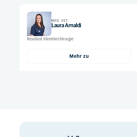
Kommunikation
(2)
Neurologie
(1)
MED. VET.
Laura Arnaldi
Nicht-klinische
(4)
Fähigkeiten
Resident Kleintierchirurgie
Notfallversorgung
(15)
Mehr zu
Orthopädie
(4)
Reproduktion
(1)
Stationäre
(10)
Versorgung
Wundmanagement
(2)
Zahnmedizin
(2)