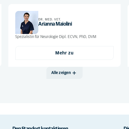
Klinikleitung
(2)
Konsiliar Tierarzt :
(1)
DR. MED. VET.
Konsiliar Tierärztin
Arianna Maiolini
Medizinischer Leiter /
Tiermedizinische Leitung
(1)
Spezialistin für Neurologie Dipl. ECVN, PhD, DVM
/ Medical Director
Mitarbeiter in der
Mehr zu
(3)
Telefonzentrale
MTRA / TPA /
(1)
Administration
Alle zeigen
Radiologie
(1)
Raumpflege
(1)
Studierende
(12)
Tierarzt mit
Zusatzbezeichnung:
(2)
Tierärztin mit
Zusatzbezeichnung