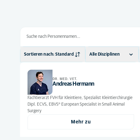
Sortieren nach: Standard
Alle Disziplinen
Standard
Allgemeinmedizin
(21)
Alphabetisch
Anästhesie
(2)
DR. MED. VET.
Andreas Hermann
Augenheilkunde
(1)
Fachtierarzt FVH für Kleintiere, Spezialist Kleintierchirurgie
Chirurgie
(5)
Dipl. ECVS, EBVS® European Specialist in Small Animal
Surgery
Diagnostische
(1)
Bildgebung
Mehr zu
Ernährung
(1)
Innere Medizin
(3)