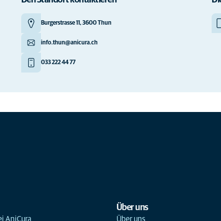
Den Standort kontaktieren
Di
Tierärzte
(17)
Burgerstrasse 11, 3600 Thun
Tierärztin: Tierarzt
(13)
info.thun@anicura.ch
Tiermedizinische:r
(7)
Praxisassistent:in
033 222 44 77
Tierphysiotherapeut:in
(1)
TPA
(22)
Vet Care Thun
(2)
Zentrale Dienste
(10)
Über uns
ei AniCura
Über uns