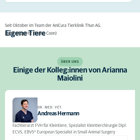
Seit Oktober im Team der AniCura Tierklinik Thun AG.
Eigene Tiere
Kater Mugaritz (Maine Coon)
ÜBER UNS
Einige der Kolleg:innen von Arianna
Maiolini
DR. MED. VET.
Andreas Hermann
Fachtierarzt FVH für Kleintiere, Spezialist Kleintierchirurgie Dipl.
ECVS, EBVS® European Specialist in Small Animal Surgery