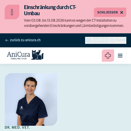
Einschränkung durch CT-
SCHLIESSEN
Umbau
Vom 03.08. bis 13.08.2026 kann es wegen der CT-Installation zu
vorübergehenden Einschränkungen und Lärmbelästigungen kommen.
DEUTSCH
zurück zu anicura.ch
SUCHE
(SCHWEIZ)
DR. MED. VET.