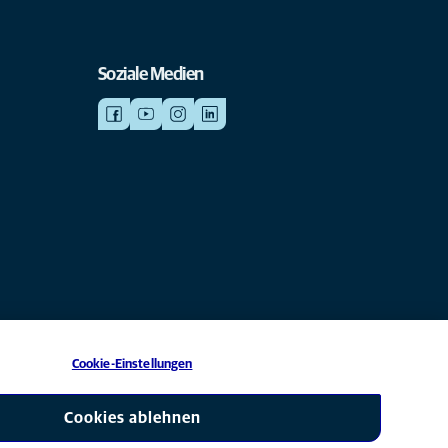
Soziale Medien
Cookie-Einstellungen
esellschaft von Mars, Inc © 2026
Cookies ablehnen