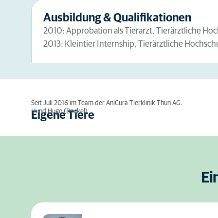
Ausbildung & Qualifikationen
2010: Approbation als Tierarzt, Tierärztliche Ho
2013: Kleintier Internship, Tierärztliche Hochsch
Seit Juli 2016 im Team der AniCura Tierklinik Thun AG.
Hund Hugo (Dackel)
Eigene Tiere
Ei