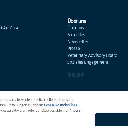
Über uns
ei AniCura
Über uns
Aktuelles
Newsletter
Presse
Veterinary Advisory Board
Soziales Engagement
n für soziale Medien bereitzustellen und unseren
Ihre Einstellungen zu ändern.
Lesen Sie mehr über
ookies zu aktivieren, oder auf „Cookies ablehnen“, wenn
Accessibility
Global Human Rights
AniCura ist eine Tochterg