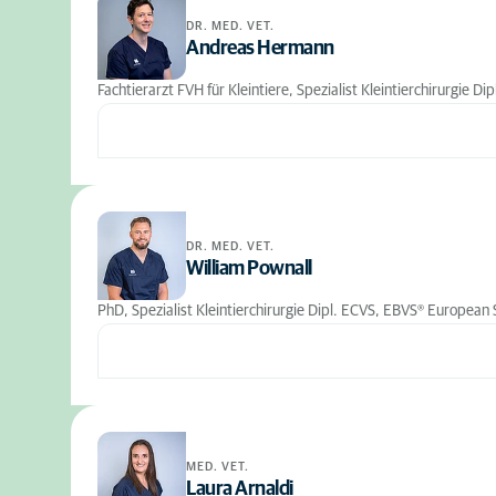
DR. MED. VET.
Andreas Hermann
Fachtierarzt FVH für Kleintiere, Spezialist Kleintierchirurgie 
DR. MED. VET.
William Pownall
PhD, Spezialist Kleintierchirurgie Dipl. ECVS, EBVS® European 
MED. VET.
Laura Arnaldi