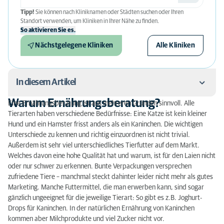
Tipp!
Sie können nach Kliniknamen oder Städten suchen oder Ihren
Standort verwenden, um Kliniken in Ihrer Nähe zu finden.
So aktivieren Sie es.
Nächstgelegene Kliniken
Alle Kliniken
In diesem Artikel
Warum Ernährungsberatung?
Eine Ernährungsberatung ist aus mehreren Gründen sinnvoll. Alle
Warum Ernährungsberatung?
Tierarten haben verschiedene Bedürfnisse: Eine Katze ist kein kleiner
Hund und ein Hamster frisst anders als ein Kaninchen. Die wichtigen
Was braucht meine Katze?
Unterschiede zu kennen und richtig einzuordnen ist nicht trivial.
Außerdem ist sehr viel unterschiedliches Tierfutter auf dem Markt.
Spezielle Fälle
Welches davon eine hohe Qualität hat und warum, ist für den Laien nicht
oder nur schwer zu erkennen. Bunte Verpackungen versprechen
Jenseits von Trocken- und Nassfutter
zufriedene Tiere – manchmal steckt dahinter leider nicht mehr als gutes
Marketing. Manche Futtermittel, die man erwerben kann, sind sogar
Fazit
gänzlich ungeeignet für die jeweilige Tierart: So gibt es z.B. Joghurt-
Drops für Kaninchen. In der natürlichen Ernährung von Kaninchen
kommen aber Milchprodukte und viel Zucker nicht vor.