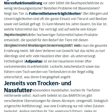
Nierenfunktionsstörung
vor oder bildet die Bauchspeicheldrüse zu
wenig Verdauungsenzyme? Bestehen Probleme mit Blasensteinen?
Neigt das Tier zu
Futtermittelunverträglichkeiten
? (Bei Allergien und
Unverträglichkeiten sind oft der ganze Einsatz von Tierarzt und Besitzer
sowie viel Geduld gefragt. Es kann Monate bis Jahre dauern, bis klar ist,
welche Futtermittel das Tier verträgt und auf welche sein Körper
negativ reagiert. )
Die meisten Hersteller hochwertiger Futtermittel haben Produkte
entwickelt, die speziell für den Bedarf der Tiere mit diesen
verschiedenen Erkrankungen zusammengesetzt sind.
Übrigens: In der Medizin spricht man von „Diät“, wenn man die gesamte
Ernährung meint. Mit dem Verlieren von Gewicht hat das nichts zu tun!
Allerdings sind sehr viele Haustiere eher über- als unterversorgt.
Fettleibigkeit (
Adipositas
) ist ein bei Haustieren immer öfter
vorkommendes Krankheitsbild. Leckerlis zwischendurch sowie das
Füttern vom Tisch werden von Tierbesitzern in der Regel völlig
unterschätzt, was deren Energiegehalt angeht.
Jenseits von Trocken- und
Nassfutter
Viele Tierbesitzer, insbesondere Hundehalter, kochen Ihr Tierfutter
mittlerweile selbst. Auch sehr beliebt ist das BARFEN (es gibt
verschiedene Übersetzungen für dieses Akronym, sinngemäß: biologisch
artgerechte Rohfütterung), was eine Ernährung nur mit rohen Zutaten
bedeutet. Andere möchten ihr Tier vegetarisch füttern. Vieles ist