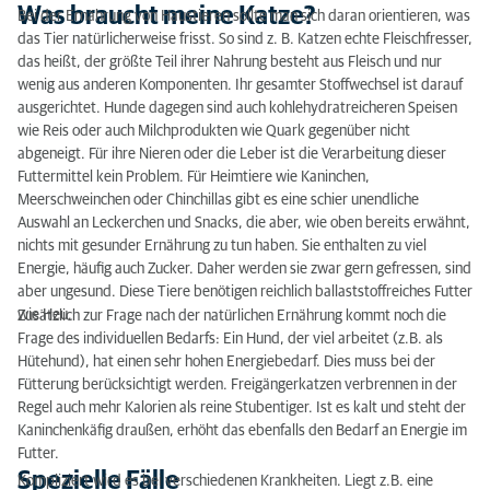
Was braucht meine Katze?
Bei der Ernährung von Haustieren sollte man sich daran orientieren, was
das Tier natürlicherweise frisst. So sind z. B. Katzen echte Fleischfresser,
das heißt, der größte Teil ihrer Nahrung besteht aus Fleisch und nur
wenig aus anderen Komponenten. Ihr gesamter Stoffwechsel ist darauf
ausgerichtet. Hunde dagegen sind auch kohlehydratreicheren Speisen
wie Reis oder auch Milchprodukten wie Quark gegenüber nicht
abgeneigt. Für ihre Nieren oder die Leber ist die Verarbeitung dieser
Futtermittel kein Problem. Für Heimtiere wie Kaninchen,
Meerschweinchen oder Chinchillas gibt es eine schier unendliche
Auswahl an Leckerchen und Snacks, die aber, wie oben bereits erwähnt,
nichts mit gesunder Ernährung zu tun haben. Sie enthalten zu viel
Energie, häufig auch Zucker. Daher werden sie zwar gern gefressen, sind
aber ungesund. Diese Tiere benötigen reichlich ballaststoffreiches Futter
wie Heu.
Zusätzlich zur Frage nach der natürlichen Ernährung kommt noch die
Frage des individuellen Bedarfs: Ein Hund, der viel arbeitet (z.B. als
Hütehund), hat einen sehr hohen Energiebedarf. Dies muss bei der
Fütterung berücksichtigt werden. Freigängerkatzen verbrennen in der
Regel auch mehr Kalorien als reine Stubentiger. Ist es kalt und steht der
Kaninchenkäfig draußen, erhöht das ebenfalls den Bedarf an Energie im
Futter.
Spezielle Fälle
Kompliziert wird es bei verschiedenen Krankheiten. Liegt z.B. eine