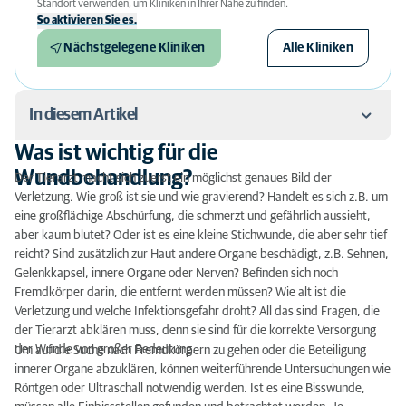
Standort verwenden, um Kliniken in Ihrer Nähe zu finden.
So aktivieren Sie es.
Nächstgelegene Kliniken
Alle Kliniken
In diesem Artikel
Was ist wichtig für die
Was ist wichtig für die Wundbehandlung?
Wundbehandlung?
Der Tierarzt macht sich zuerst ein möglichst genaues Bild der
Verletzung. Wie groß ist sie und wie gravierend? Handelt es sich z.B. um
Wunderversorgung
eine großflächige Abschürfung, die schmerzt und gefährlich aussieht,
aber kaum blutet? Oder ist es eine kleine Stichwunde, die aber sehr tief
Nachsorge
reicht? Sind zusätzlich zur Haut andere Organe beschädigt, z.B. Sehnen,
Gelenkkapsel, innere Organe oder Nerven? Befinden sich noch
Wundversorgung nach Operationen
Fremdkörper darin, die entfernt werden müssen? Wie alt ist die
Verletzung und welche Infektionsgefahr droht? All das sind Fragen, die
der Tierarzt abklären muss, denn sie sind für die korrekte Versorgung
der Wunde von großer Bedeutung.
Um auf die Suche nach Fremdkörpern zu gehen oder die Beteiligung
innerer Organe abzuklären, können weiterführende Untersuchungen wie
Röntgen oder Ultraschall notwendig werden. Ist es eine Bisswunde,