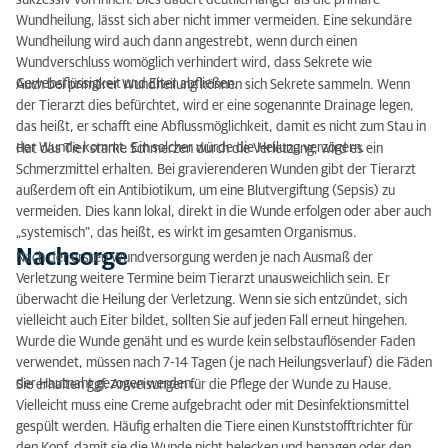
sukzessiv von innen. Dies dauert deutlich länger als die primäre
Wundheilung, lässt sich aber nicht immer vermeiden. Eine sekundäre
Wundheilung wird auch dann angestrebt, wenn durch einen
Wundverschluss womöglich verhindert wird, dass Sekrete wie
Gewebsflüssigkeit und Eiter abfließen.
Auch bei primärer Wundheilung können sich Sekrete sammeln. Wenn
der Tierarzt dies befürchtet, wird er eine sogenannte Drainage legen,
das heißt, er schafft eine Abflussmöglichkeit, damit es nicht zum Stau in
der Wunde kommt. Ein solcher würde die Heilung verzögern.
Hat das Tier starke Schmerzen durch die Verletzung, wird es ein
Schmerzmittel erhalten. Bei gravierenderen Wunden gibt der Tierarzt
außerdem oft ein Antibiotikum, um eine Blutvergiftung (Sepsis) zu
vermeiden. Dies kann lokal, direkt in die Wunde erfolgen oder aber auch
„systemisch“, das heißt, es wirkt im gesamten Organismus.
Nachsorge
Nach der ersten Wundversorgung werden je nach Ausmaß der
Verletzung weitere Termine beim Tierarzt unausweichlich sein. Er
überwacht die Heilung der Verletzung. Wenn sie sich entzündet, sich
vielleicht auch Eiter bildet, sollten Sie auf jeden Fall erneut hingehen.
Wurde die Wunde genäht und es wurde kein selbstauflösender Faden
verwendet, müssen nach 7-14 Tagen (je nach Heilungsverlauf) die Fäden
der Hautnaht gezogen werden.
Sie erhalten ggf. Anweisungen für die Pflege der Wunde zu Hause.
Vielleicht muss eine Creme aufgebracht oder mit Desinfektionsmittel
gespült werden. Häufig erhalten die Tiere einen Kunststofftrichter für