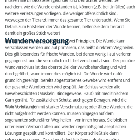
müssen alle Einbissstellen gefunden und betrachtet werden. Je
nachdem, wie die Wunde entstanden ist, können (z.B. bei Unfällen) auch
weitere Verletzungen vorliegen, die weniger offensichtlich sind,
weswegen der Tierarzt immer das gesamte Tier untersucht. Wenn Sie
Details zum Entstehen der Wunde kennen, helfen Sie dem Tierarzt
damit ein großes Stück weiter!
Wunderversorgung
Für die Wunderversorgung gibt es zwei Prinzipien: Die Wunde kann
verschlossen werden und auf primärem, das heißt direktem Weg heilen.
Dies gilt besonders für frische Wunden, bei denen wenig Haut verloren
gegangen ist und die vermutlich nicht tief verschmutzt sind. Der primäre
Wundverschluss ist das oberste Ziel der Wundbehandlung und wird
durchgeführt, wann immer dies möglich ist. Die Wunde wird dafür
gründlich gereinigt, bereits abgestorbenes Gewebe wird entfernt und
der gesamte Wundbereich wird gespült. Am Schluss werden alle
Gewebeschichten (Muskeln, Bindegewebe, Haut) mit medizinischem
Garn genäht. Für zusätzlichen Schutz, auch gegen Benagen, wird die
Wunde verbunden.
Tiefe Verletzungen mit starker Verschmutzung oder ältere Wunden, die
nicht aufgefrischt werden können, müssen hingegen auf dem
sogenannten sekundären Weg heilen – von innen heraus. Sie bleiben
unter einem Verband offen und werden regelmäßig mit aseptischen
Lösungen gespült und kontrolliert. Der Körper schließt sie dann