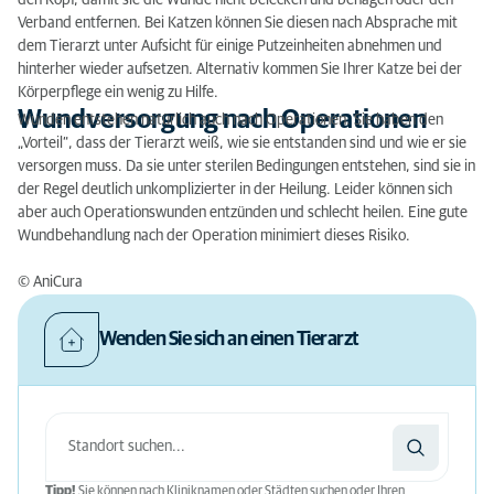
den Kopf, damit sie die Wunde nicht belecken und benagen oder den
Verband entfernen. Bei Katzen können Sie diesen nach Absprache mit
dem Tierarzt unter Aufsicht für einige Putzeinheiten abnehmen und
hinterher wieder aufsetzen. Alternativ kommen Sie Ihrer Katze bei der
Körperpflege ein wenig zu Hilfe.
Wundversorgung nach Operationen
Wunden entstehen natürlich auch nach Operationen. Sie haben den
„Vorteil“, dass der Tierarzt weiß, wie sie entstanden sind und wie er sie
versorgen muss. Da sie unter sterilen Bedingungen entstehen, sind sie in
der Regel deutlich unkomplizierter in der Heilung. Leider können sich
aber auch Operationswunden entzünden und schlecht heilen. Eine gute
Wundbehandlung nach der Operation minimiert dieses Risiko.
© AniCura
Wenden Sie sich an einen Tierarzt
Tipp!
Sie können nach Kliniknamen oder Städten suchen oder Ihren