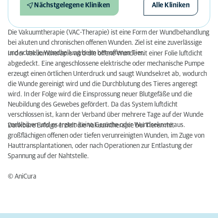
Nächstgelegene Kliniken
Alle Kliniken
Die Vakuumtherapie (VAC-Therapie) ist eine Form der Wundbehandlung
bei akuten und chronischen offenen Wunden. Ziel ist eine zuverlässige
und schnelle Wundheilung beim betroffenen Tier.
In der Vakuumtherapie wird die offene Wunde mit einer Folie luftdicht
abgedeckt. Eine angeschlossene elektrische oder mechanische Pumpe
erzeugt einen örtlichen Unterdruck und saugt Wundsekret ab, wodurch
die Wunde gereinigt wird und die Durchblutung des Tieres angeregt
wird. In der Folge wird die Einsprossung neuer Blutgefäße und die
Neubildung des Gewebes gefördert. Da das System luftdicht
verschlossen ist, kann der Verband über mehrere Tage auf der Wunde
verbleiben und es treten keine Gerüche oder Wundsekrete aus.
Dankbare Erfolge erzielt die Vakuumtherapie bei Tieren mit
großflächigen offenen oder tiefen verunreinigten Wunden, im Zuge von
Hauttransplantationen, oder nach Operationen zur Entlastung der
Spannung auf der Nahtstelle.
© AniCura