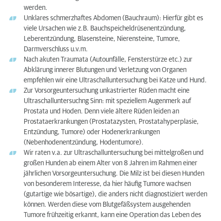
werden.
Unklares schmerzhaftes Abdomen (Bauchraum): Hierfür gibt es
viele Ursachen wie z.B. Bauchspeicheldrüsenentzündung,
Leberentzündung, Blasensteine, Nierensteine, Tumore,
Darmverschluss u.v.m.
Nach akuten Traumata (Autounfälle, Fensterstürze etc.) zur
Abklärung innerer Blutungen und Verletzung von Organen
empfehlen wir eine Ultraschalluntersuchung bei Katze und Hund.
Zur Vorsorgeuntersuchung unkastrierter Rüden macht eine
Ultraschalluntersuchng Sinn: mit speziellem Augenmerk auf
Prostata und Hoden. Denn viele ältere Rüden leiden an
Prostataerkrankungen (Prostatazysten, Prostatahyperplasie,
Entzündung, Tumore) oder Hodenerkrankungen
(Nebenhodenentzündung, Hodentumore).
Wir raten v.a. zur Ultraschalluntersuchung bei mittelgroßen und
großen Hunden ab einem Alter von 8 Jahren im Rahmen einer
jährlichen Vorsorgeuntersuchung. Die Milz ist bei diesen Hunden
von besonderem Interesse, da hier häufig Tumore wachsen
(gutartige wie bösartige), die anders nicht diagnostiziert werden
können. Werden diese vom Blutgefäßsystem ausgehenden
Tumore frühzeitig erkannt, kann eine Operation das Leben des