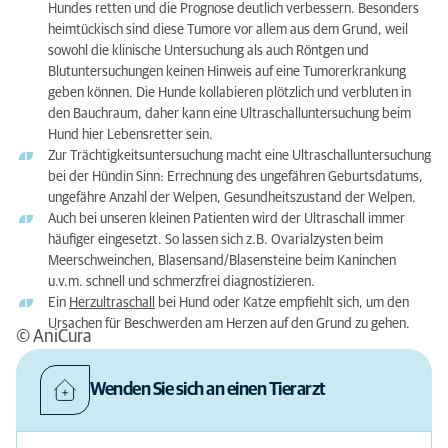
Hundes retten und die Prognose deutlich verbessern. Besonders
heimtückisch sind diese Tumore vor allem aus dem Grund, weil
sowohl die klinische Untersuchung als auch Röntgen und
Blutuntersuchungen keinen Hinweis auf eine Tumorerkrankung
geben können. Die Hunde kollabieren plötzlich und verbluten in
den Bauchraum, daher kann eine Ultraschalluntersuchung beim
Hund hier Lebensretter sein.
Zur Trächtigkeitsuntersuchung macht eine Ultraschalluntersuchung
bei der Hündin Sinn: Errechnung des ungefähren Geburtsdatums,
ungefähre Anzahl der Welpen, Gesundheitszustand der Welpen.
Auch bei unseren kleinen Patienten wird der Ultraschall immer
häufiger eingesetzt. So lassen sich z.B. Ovarialzysten beim
Meerschweinchen, Blasensand/Blasensteine beim Kaninchen
u.v.m. schnell und schmerzfrei diagnostizieren.
Ein
Herzultraschall
bei Hund oder Katze empfiehlt sich, um den
Ursachen für Beschwerden am Herzen auf den Grund zu gehen.
© AniCura
Wenden Sie sich an einen Tierarzt