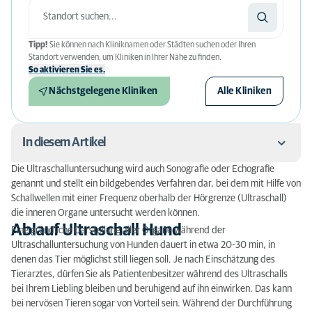
Tipp!
Sie können nach Kliniknamen oder Städten suchen oder Ihren
Standort verwenden, um Kliniken in Ihrer Nähe zu finden.
So aktivieren Sie es.
Nächstgelegene Kliniken
Alle Kliniken
In diesem Artikel
Die Ultraschalluntersuchung wird auch Sonografie oder Echografie
Ablauf Ultraschall Hund
genannt und stellt ein bildgebendes Verfahren dar, bei dem mit Hilfe von
Schallwellen mit einer Frequenz oberhalb der Hörgrenze (Ultraschall)
Wie sicher ist eine Ultraschalluntersuchung bei
die inneren Organe untersucht werden können.
Hunden?
Ablauf Ultraschall Hund
Eine gründliche Darstellung aller Organe während der
Ultraschalluntersuchung von Hunden dauert in etwa 20-30 min, in
Kosten Ultraschall Hund
denen das Tier möglichst still liegen soll. Je nach Einschätzung des
Tierarztes, dürfen Sie als Patientenbesitzer während des Ultraschalls
Was sollten Sie als Besitzer bei der
bei Ihrem Liebling bleiben und beruhigend auf ihn einwirken. Das kann
Ultraschalluntersuchung Ihres Tieres beachten?
bei nervösen Tieren sogar von Vorteil sein. Während der Durchführung