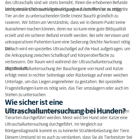
des Ultraschalls sind wir stets bemüht, Ihnen die erhobenen Befunde
Wann wird eine Ultraschalluntersuchung bei
leicht verständlich zu erklären und auch auf dem Monitor zu zeigen.
Um optimale Untersuchungsbedingungen zu schaffen, ist es nötig, Ihr
Hunden durchgeführt?
Tier an der zu untersuchenden Stelle (meist Bauch) gründlich zu
rasieren. Wir bitten um Verständnis, dass wir in diesem Punkt keine
Ausnahmen machen können, denn nur so kann eine gute Bildqualität
erzielt und ein sicherer Befund erstellt werden. Bei sehr nervösen und
unkooperativen Patienten kann eine Sedierung (leichte Narkose) nötig
sein.
Danach wird ein spezielles Ultraschallgel auf die Haut aufgetragen, um
die Ankopplung zwischen Schallkopf und Körperoberfläche zu
verbessern. Der Raum wird während der Ultraschalluntersuchung
abgedunkelt.
Die Ultraschalluntersuchung der Bauchorgane von Hund und Katze
erfolgt meist in rechter Seitenlage oder Rückenlage auf einer weichen
Unterlage, um das Liegen angenehmer zu gestalten. Bei speziellen
Fragestellungen kann es nötig sein, das Tier umzulagern oder auch im
Stehen zu untersuchen.
Wie sicher ist eine
Ultraschalluntersuchung bei Hunden?
Diese Untersuchungsmethode ist völlig schmerzfrei und kann bei allen
Tierarten durchgeführt werden. Meist wird bei Hund oder Katze eine
Ultraschalluntersuchung durchgeführt. Im Vergleich zur
Röntgendiagnostik kommt es zu keinerlei Strahlenbelastung der Tiere.
Diesem Umstand ist es auch zu verdanken, dass Sie als Tierbesitzer bei