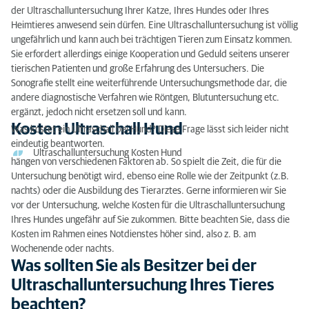
der Ultraschalluntersuchung Ihrer Katze, Ihres Hundes oder Ihres
Heimtieres anwesend sein dürfen. Eine Ultraschalluntersuchung ist völlig
ungefährlich und kann auch bei trächtigen Tieren zum Einsatz kommen.
Sie erfordert allerdings einige Kooperation und Geduld seitens unserer
tierischen Patienten und große Erfahrung des Untersuchers. Die
Sonografie stellt eine weiterführende Untersuchungsmethode dar, die
andere diagnostische Verfahren wie Röntgen, Blutuntersuchung etc.
ergänzt, jedoch nicht ersetzen soll und kann.
Kosten Ultraschall Hund
Was kostet ein Ultraschall bei Hund? Diese Frage lässt sich leider nicht
eindeutig beantworten.
Ultraschalluntersuchung Kosten Hund
hängen von verschiedenen Faktoren ab. So spielt die Zeit, die für die
Untersuchung benötigt wird, ebenso eine Rolle wie der Zeitpunkt (z.B.
nachts) oder die Ausbildung des Tierarztes. Gerne informieren wir Sie
vor der Untersuchung, welche Kosten für die Ultraschalluntersuchung
Ihres Hundes ungefähr auf Sie zukommen. Bitte beachten Sie, dass die
Kosten im Rahmen eines Notdienstes höher sind, also z. B. am
Wochenende oder nachts.
Was sollten Sie als Besitzer bei der
Ultraschalluntersuchung Ihres Tieres
beachten?