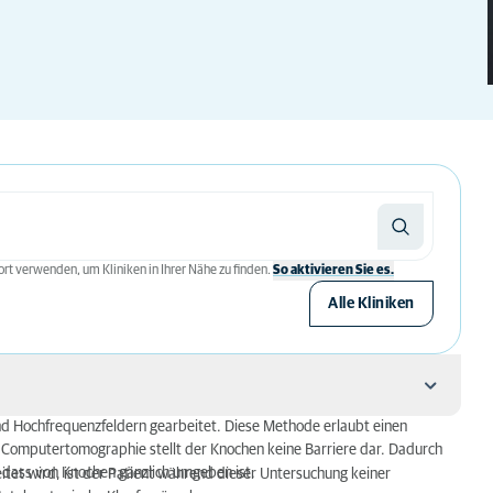
rt verwenden, um Kliniken in Ihrer Nähe zu finden.
So aktivieren Sie es.
Alle Kliniken
d Hochfrequenzfeldern gearbeitet. Diese Methode erlaubt einen
hung?
 Computertomographie stellt der Knochen keine Barriere dar. Dadurch
, dass von Knochen gänzlich umgeben ist.
itet wird, ist der Patient während dieser Untersuchung keiner