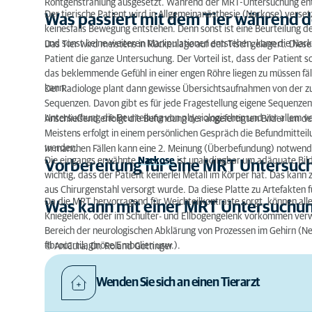
Röntgenstrahlung ausgesetzt. Während der MRT-Untersuchung ent
Der tierische Patient wird in Allgemeinanästhesie (Narkose) verset
Was passiert mit dem Tier während 
Was kann mit einer MRT Untersuchung untersuch
keinesfalls Bewegung entstehen. Denn sonst ist eine Beurteilung de
und sonst keine weiteren Manipulationen entstehen, kann die Nark
Das Tier wird meistens in Rückenlage auf den Tisch gelagert. Diese
Patient die ganze Untersuchung. Der Vorteil ist, dass der Patient
das beklemmende Gefühl in einer engen Röhre liegen zu müssen f
kann.
Der Radiologe plant dann gewisse Übersichtsaufnahmen von der zu 
Sequenzen. Davon gibt es für jede Fragestellung eigene Sequenzen
Untersuchung die Beurteilung von physiologischen und vor allem v
Anschließend erfolgt die Befundung der angefertigten Bilder um d
Meistens erfolgt in einem persönlichen Gespräch die Befundmittei
werden.
In manchen Fällen kann eine 2. Meinung (Überbefundung) notwend
Die eingangs erwähnte
Narkose
ist unabdingbar um adäquate Bild
Vorbereitung für eine MRT Untersuc
wichtig, dass der Patient keinerlei Metall im Körper hat. Das kann z
aus Chirurgenstahl versorgt wurde. Da diese Platte zu Artefakten 
Da die MRT hervorragend für Weichteilkontraste sorgt, können all
Was kann mit einer MRT Untersuchu
Kniegelenk, oder im Schulter- und Ellbogengelenk vorkommen verw
Bereich der neurologischen Abklärung von Prozessen im Gehirn (N
fibrocartilaginöse Embolien usw.).
© AniCura, Dr. Roland Gottinger
Wenden Sie sich an einen Tierarzt