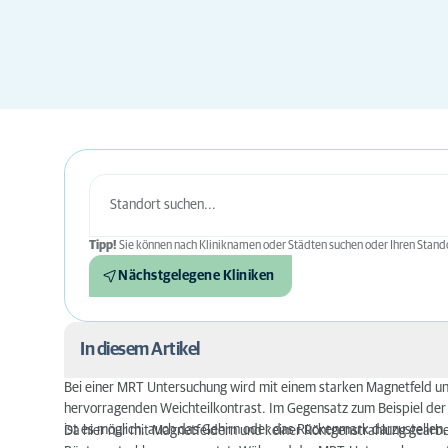
Tipp!
Sie können nach Kliniknamen oder Städten suchen oder Ihren Stando
Nächstgelegene Kliniken
In diesem Artikel
Bei einer MRT Untersuchung wird mit einem starken Magnetfeld un
Was passiert mit dem Tier während der Untersuc
hervorragenden Weichteilkontrast. Im Gegensatz zum Beispiel der
ist es möglich, auch das Gehirn oder das Rückenmark darzustellen
Da hier nur mit Magnetfeldern und keiner Röntgenstrahlung gearbe
Vorbereitung für eine MRT Untersuchung