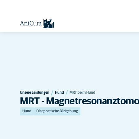
Unsere Leistungen
Hund
MRT beim Hund
MRT - Magnetresonanztomo
Hund
Diagnostische Bildgebung