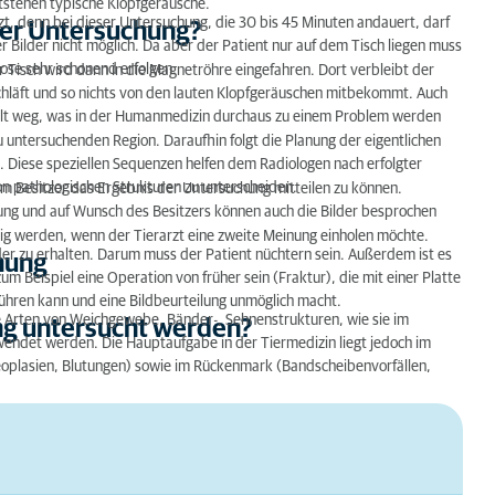
stehen typische Klopfgeräusche.
zt, denn bei dieser Untersuchung, die 30 bis 45 Minuten andauert, darf
der Untersuchung?
t werden?
r Bilder nicht möglich. Da aber der Patient nur auf dem Tisch liegen muss
ose sehr schonend erfolgen.
r Tisch wird dann in die Magnetröhre eingefahren. Dort verbleibt der
 schläft und so nichts von den lauten Klopfgeräuschen mitbekommt. Auch
ällt weg, was in der Humanmedizin durchaus zu einem Problem werden
untersuchenden Region. Daraufhin folgt die Planung der eigentlichen
. Diese speziellen Sequenzen helfen dem Radiologen nach erfolgter
on pathologischen Strukturen zu unterscheiden.
em Besitzer das Ergebnis der Untersuchung mitteilen zu können.
lung und auf Wunsch des Besitzers können auch die Bilder besprochen
ig werden, wenn der Tierarzt eine zweite Meinung einholen möchte.
er zu erhalten. Darum muss der Patient nüchtern sein. Außerdem ist es
hung
um Beispiel eine Operation von früher sein (Fraktur), die mit einer Platte
führen kann und eine Bildbeurteilung unmöglich macht.
e Arten von Weichgewebe, Bänder-, Sehnenstrukturen, wie sie im
ng untersucht werden?
endet werden. Die Hauptaufgabe in der Tiermedizin liegt jedoch im
eoplasien, Blutungen) sowie im Rückenmark (Bandscheibenvorfällen,