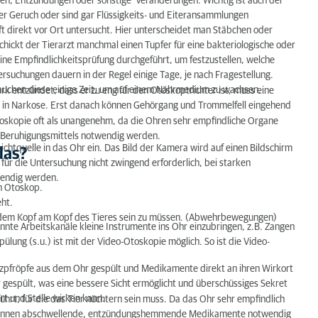
ngen, Entzündungen oder sonstige Veränderungen. Wichtig ist auch der
rter Geruch oder sind gar Flüssigkeits- und Eiteransammlungen
 direkt vor Ort untersucht. Hier unterscheidet man Stäbchen oder
chickt der Tierarzt manchmal einen Tupfer für eine bakteriologische oder
?
ine Empfindlichkeitsprüfung durchgeführt, um festzustellen, welche
suchungen dauern in der Regel einige Tage, je nach Fragestellung.
äufig?
auchen diese einige Zeit, um auf einem Nährmedium zu wachsen.
rk entzündet, dass er zu eng für den Otoskoptrichter ist, muss eine
ng in Narkose. Erst danach können Gehörgang und Trommelfell eingehend
toskopie oft als unangenehm, da die Ohren sehr empfindliche Organe
s Beruhigungsmittels notwendig werden.
ichtquelle in das Ohr ein. Das Bild der Kamera wird auf einen Bildschirm
das?
ür die Untersuchung nicht zwingend erforderlich, bei starken
wendig werden.
en Otoskop.
eht.
mit dem Kopf am Kopf des Tieres sein zu müssen. (Abwehrbewegungen)
annte Arbeitskanäle kleine Instrumente ins Ohr einzubringen, z.B. Zangen
ung (s.u.) ist mit der Video-Otoskopie möglich. So ist die Video-
pfröpfe aus dem Ohr gespült und Medikamente direkt an ihren Wirkort
r gespült, was eine bessere Sicht ermöglicht und überschüssiges Sekret
rt und Stelle wirken kann.
rt, für die das Tier nüchtern sein muss. Da das Ohr sehr empfindlich
in können abschwellende, entzündungshemmende Medikamente notwendig