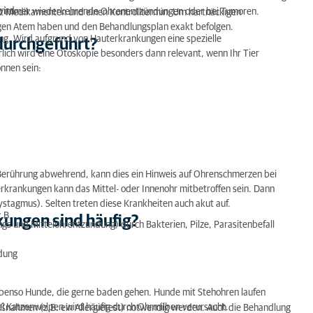
wird.
n, immer wiederkehrende Ohrenentzündungen oder bei Tumoren.
mit Medikamenten und einen Kontrolltermin: Um hartnäckigen
gen Atem haben und den Behandlungsplan exakt befolgen.
ng. Wird aufgrund von Hauterkrankungen eine spezielle
 durchgeführt?
rlich wird eine Otoskopie besonders dann relevant, wenn Ihr Tier
nnen sein:
i Berührung abwehrend, kann dies ein Hinweis auf Ohrenschmerzen bei
rkrankungen kann das Mittel- oder Innenohr mitbetroffen sein. Dann
ystagmus). Selten treten diese Krankheiten auch akut auf.
.B.
kungen sind häufig?
s und Mittelohrentzündung) durch Bakterien, Pilze, Parasitenbefall
ndung
enso Hunde, die gerne baden gehen. Hunde mit Stehohren laufen
bei Katzenwelpen wird häufig durch Ohrmilben verursacht.
ßnahmen (z.B. ein Allergietest) notwendig werden. Auch die Behandlung