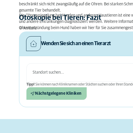
beschränkt sich nicht zwangsläufig auf die Ohren: Bei starken Schm
gesamte Tier behandelt.
Die Ohrenspiegelung bei Hunden und anderen Haustieren ist eine 
Otoskopie bei Tieren: Fazit
und andere Erkrankungen diagnostiziert werden. Weitere Informati
Ohrenentzündung beim Hund haben wir hier für Sie zusammengeste
© AniCura
Wenden Sie sich an einen Tierarzt
Tipp!
Sie können nach Kliniknamen oder Städten suchen oder Ihren Stando
Nächstgelegene Kliniken