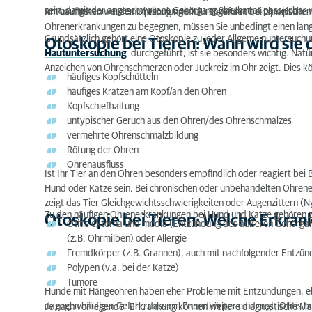
sein, damit der angeschwollene Gehörgang überhaupt passierbar 
Am häufigsten werden Ohrspülungen durchgeführt bei chronische
Im Anschluss an die Ohrspülung erhalten Sie einen Therapieplan 
Ohrenerkrankungen zu begegnen, müssen Sie unbedingt einen lan
Grundsätzlich gehört eine Otoskopie zu jeder Allgemeinuntersuchu
Otoskopie bei Tieren: Wann wird sie
Hautuntersuchung
durchgeführt, ist sie besonders wichtig. Natü
Anzeichen von Ohrenschmerzen oder Juckreiz im Ohr zeigt. Dies kö
häufiges Kopfschütteln
häufiges Kratzen am Kopf/an den Ohren
Kopfschiefhaltung
untypischer Geruch aus den Ohren/des Ohrenschmalzes
vermehrte Ohrenschmalzbildung
Rötung der Ohren
Ohrenausfluss
Ist Ihr Tier an den Ohren besonders empfindlich oder reagiert be
Hund oder Katze sein. Bei chronischen oder unbehandelten Ohrene
zeigt das Tier Gleichgewichtsschwierigkeiten oder Augenzittern (N
Zu den häufigen Ohrenerkrankungen bei Hund und Katze gehören z
Otoskopie bei Tieren: Welche Erkran
Otitis externa und media (Entzündung des äußeren Gehörgang
(z.B. Ohrmilben) oder Allergie
Fremdkörper (z.B. Grannen), auch mit nachfolgender Entzü
Polypen (v.a. bei der Katze)
Tumore
Hunde mit Hängeohren haben eher Probleme mit Entzündungen, eb
dagegen häufiger Gefahr, dass ein Fremdkörper eindringt. Otitis 
Je nach vorliegender Erkrankung können weitere diagnostische Ma