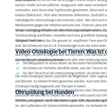
vorgeschoben.
Der Tierarzt achtet im Ohr auf Verletzungen, offene Stellen, Rötu
Geruch: Findet sich ein süßlicher, essigsaurer oder sonst verände
Ohrspülung bei Hunden
vorhanden, wird davon eine Tupferprobe genommen. Diese wird oft
Kokken (Bakterien), Pilze oder bestimmte Zellenarten. Zusätzlich s
Otoskopie bei Tieren: Wann wird sie durchgeführt
mykologische Untersuchung in ein externes Labor. Hier wird auch e
Medikamente gegen die Infektion wirksam sind. Externe Laborunter
Otoskopie bei Tieren: Welche Erkrankungen sind h
Müssen zum Beispiel Bakterien oder PIlze angezüchtet werden, br
Ist der Gehörgang mit sehr viel Ohrenschmalz verstopft oder so sta
Vorbehandlung stattfinden, bisweilen auch eine gründliche Spülu
Otoskopie bei Tieren: Fazit
untersucht werden.
Übrigens: Auch, wenn das Ohr gesund ist, empfinden Tiere eine O
sind. Bei Schmerzen durch z.B. Entzündungen kann die Gabe eine
Für die Video-Otoskopie führt der Tierarzt eine kleine Kamera mit L
Video-Otoskopie bei Tieren: Was ist 
übertragen, an dem es begutachtet werden kann. Eine Narkose ist f
Schmerzen oder Abwehrreaktionen kann aber eine Sedierung not
Das Verfahren hat mehrere Vorteile:
Die Bildqualität ist etwas besser als bei einem herkömmlich
Sie können als Tierhalter ebenfalls sehen, was der Tierarzt si
Für den Tierarzt ist die Untersuchung sicherer, als direkt 
Die Video-Otoskopie bietet zusätzlich die Möglichkeit, über sogen
und Bürsten. So können Proben gewonnen werden. Auch eine Ohrspül
Otoskopie häufig Diagnostik und Therapie in einem.
Mit einer Ohrspülung können Entzündungssekrete oder Ohrschmalz
Ohrspülung bei Hunden
verbracht werden; oft ist beides der Fall: Dann wird zuerst das Oh
entfernt, und danach ein Medikament eingebracht, das direkt an O
Die Ohrspülung beim Hund wird immer unter Vollnarkose durchgefüh
ist, wird außerdem mit Schmerzmitteln gearbeitet. Im Vorhine