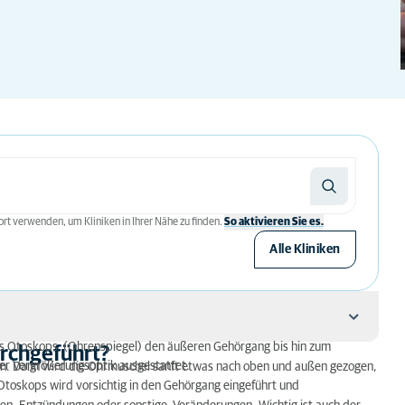
rt verwenden, um Kliniken in Ihrer Nähe zu finden.
So aktivieren Sie es.
Alle Kliniken
nes Otoskops (Ohrenspiegel) den äußeren Gehörgang bis hin zum
urchgeführt?
ner Vergrößerungsoptik ausgestattet.
den. Dann wird die Ohrmuschel sanft etwas nach oben und außen gezogen,
 Otoskops wird vorsichtig in den Gehörgang eingeführt und