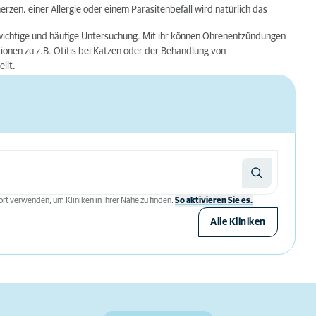
erzen, einer Allergie oder einem Parasitenbefall wird natürlich das
wichtige und häufige Untersuchung. Mit ihr können Ohrenentzündungen
onen zu z.B. Otitis bei Katzen oder der Behandlung von
llt.
rt verwenden, um Kliniken in Ihrer Nähe zu finden.
So aktivieren Sie es.
Alle Kliniken