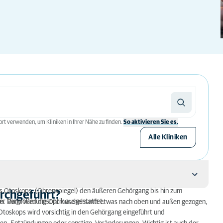
rt verwenden, um Kliniken in Ihrer Nähe zu finden.
So aktivieren Sie es.
Alle Kliniken
nes Otoskops (Ohrenspiegel) den äußeren Gehörgang bis hin zum
urchgeführt?
ner Vergrößerungsoptik ausgestattet.
den. Dann wird die Ohrmuschel sanft etwas nach oben und außen gezogen,
 Otoskops wird vorsichtig in den Gehörgang eingeführt und