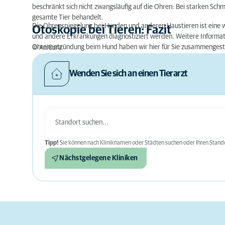
beschränkt sich nicht zwangsläufig auf die Ohren: Bei starken Schm
gesamte Tier behandelt.
Die Ohrenspiegelung bei Hunden und anderen Haustieren ist eine 
Otoskopie bei Tieren: Fazit
und andere Erkrankungen diagnostiziert werden. Weitere Informati
Ohrenentzündung beim Hund haben wir hier für Sie zusammengeste
© AniCura
Wenden Sie sich an einen Tierarzt
Tipp!
Sie können nach Kliniknamen oder Städten suchen oder Ihren Stando
Nächstgelegene Kliniken