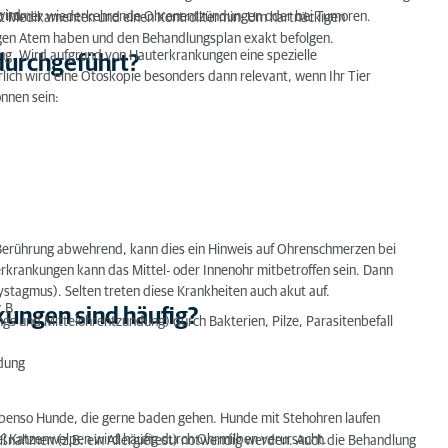
wird.
n, immer wiederkehrende Ohrenentzündungen oder bei Tumoren.
mit Medikamenten und einen Kontrolltermin: Um hartnäckigen
gen Atem haben und den Behandlungsplan exakt befolgen.
ng. Wird aufgrund von Hauterkrankungen eine spezielle
 durchgeführt?
rlich wird eine Otoskopie besonders dann relevant, wenn Ihr Tier
nnen sein:
i Berührung abwehrend, kann dies ein Hinweis auf Ohrenschmerzen bei
rkrankungen kann das Mittel- oder Innenohr mitbetroffen sein. Dann
ystagmus). Selten treten diese Krankheiten auch akut auf.
.B.
kungen sind häufig?
s und Mittelohrentzündung) durch Bakterien, Pilze, Parasitenbefall
ndung
enso Hunde, die gerne baden gehen. Hunde mit Stehohren laufen
bei Katzenwelpen wird häufig durch Ohrmilben verursacht.
ßnahmen (z.B. ein Allergietest) notwendig werden. Auch die Behandlung