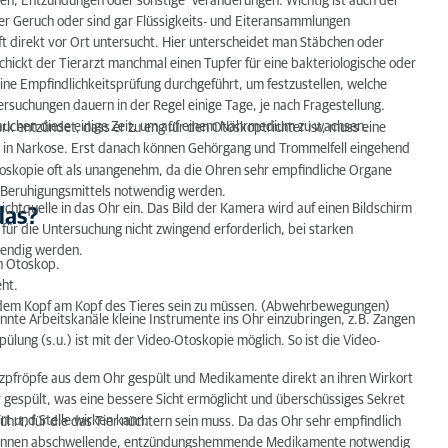
ngen, Entzündungen oder sonstige Veränderungen. Wichtig ist auch der
rter Geruch oder sind gar Flüssigkeits- und Eiteransammlungen
 direkt vor Ort untersucht. Hier unterscheidet man Stäbchen oder
chickt der Tierarzt manchmal einen Tupfer für eine bakteriologische oder
?
ine Empfindlichkeitsprüfung durchgeführt, um festzustellen, welche
suchungen dauern in der Regel einige Tage, je nach Fragestellung.
äufig?
auchen diese einige Zeit, um auf einem Nährmedium zu wachsen.
rk entzündet, dass er zu eng für den Otoskoptrichter ist, muss eine
ng in Narkose. Erst danach können Gehörgang und Trommelfell eingehend
toskopie oft als unangenehm, da die Ohren sehr empfindliche Organe
s Beruhigungsmittels notwendig werden.
ichtquelle in das Ohr ein. Das Bild der Kamera wird auf einen Bildschirm
das?
ür die Untersuchung nicht zwingend erforderlich, bei starken
wendig werden.
en Otoskop.
eht.
mit dem Kopf am Kopf des Tieres sein zu müssen. (Abwehrbewegungen)
annte Arbeitskanäle kleine Instrumente ins Ohr einzubringen, z.B. Zangen
ung (s.u.) ist mit der Video-Otoskopie möglich. So ist die Video-
pfröpfe aus dem Ohr gespült und Medikamente direkt an ihren Wirkort
r gespült, was eine bessere Sicht ermöglicht und überschüssiges Sekret
rt und Stelle wirken kann.
rt, für die das Tier nüchtern sein muss. Da das Ohr sehr empfindlich
in können abschwellende, entzündungshemmende Medikamente notwendig