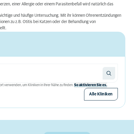
erzen, einer Allergie oder einem Parasitenbefall wird natürlich das
wichtige und häufige Untersuchung. Mit ihr können Ohrenentzündungen
onen zu z.B. Otitis bei Katzen oder der Behandlung von
llt.
rt verwenden, um Kliniken in Ihrer Nähe zu finden.
So aktivieren Sie es.
Alle Kliniken