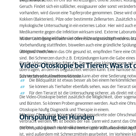
vorgeschoben.
Der Tierarzt achtet im Ohr auf Verletzungen, offene Stellen, Rötu
Geruch: Findet sich ein süßlicher, essigsaurer oder sonst verände
Ohrspülung bei Hunden
vorhanden, wird davon eine Tupferprobe genommen. Diese wird oft
Kokken (Bakterien), Pilze oder bestimmte Zellenarten. Zusätzlich s
Otoskopie bei Tieren: Wann wird sie durchgeführt
mykologische Untersuchung in ein externes Labor. Hier wird auch e
Medikamente gegen die Infektion wirksam sind. Externe Laborunter
Otoskopie bei Tieren: Welche Erkrankungen sind h
Müssen zum Beispiel Bakterien oder PIlze angezüchtet werden, br
Ist der Gehörgang mit sehr viel Ohrenschmalz verstopft oder so sta
Vorbehandlung stattfinden, bisweilen auch eine gründliche Spülu
Otoskopie bei Tieren: Fazit
untersucht werden.
Übrigens: Auch, wenn das Ohr gesund ist, empfinden Tiere eine O
sind. Bei Schmerzen durch z.B. Entzündungen kann die Gabe eine
Für die Video-Otoskopie führt der Tierarzt eine kleine Kamera mit L
Video-Otoskopie bei Tieren: Was ist 
übertragen, an dem es begutachtet werden kann. Eine Narkose ist f
Schmerzen oder Abwehrreaktionen kann aber eine Sedierung not
Das Verfahren hat mehrere Vorteile:
Die Bildqualität ist etwas besser als bei einem herkömmlich
Sie können als Tierhalter ebenfalls sehen, was der Tierarzt si
Für den Tierarzt ist die Untersuchung sicherer, als direkt 
Die Video-Otoskopie bietet zusätzlich die Möglichkeit, über sogen
und Bürsten. So können Proben gewonnen werden. Auch eine Ohrspül
Otoskopie häufig Diagnostik und Therapie in einem.
Mit einer Ohrspülung können Entzündungssekrete oder Ohrschmalz
Ohrspülung bei Hunden
verbracht werden; oft ist beides der Fall: Dann wird zuerst das Oh
entfernt, und danach ein Medikament eingebracht, das direkt an O
Die Ohrspülung beim Hund wird immer unter Vollnarkose durchgefüh
ist, wird außerdem mit Schmerzmitteln gearbeitet. Im Vorhine