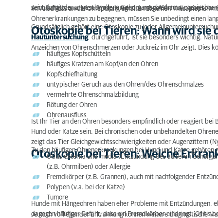
sein, damit der angeschwollene Gehörgang überhaupt passierbar 
Am häufigsten werden Ohrspülungen durchgeführt bei chronische
Im Anschluss an die Ohrspülung erhalten Sie einen Therapieplan 
Ohrenerkrankungen zu begegnen, müssen Sie unbedingt einen lan
Grundsätzlich gehört eine Otoskopie zu jeder Allgemeinuntersuchu
Otoskopie bei Tieren: Wann wird sie
Hautuntersuchung
durchgeführt, ist sie besonders wichtig. Natü
Anzeichen von Ohrenschmerzen oder Juckreiz im Ohr zeigt. Dies kö
häufiges Kopfschütteln
häufiges Kratzen am Kopf/an den Ohren
Kopfschiefhaltung
untypischer Geruch aus den Ohren/des Ohrenschmalzes
vermehrte Ohrenschmalzbildung
Rötung der Ohren
Ohrenausfluss
Ist Ihr Tier an den Ohren besonders empfindlich oder reagiert be
Hund oder Katze sein. Bei chronischen oder unbehandelten Ohrene
zeigt das Tier Gleichgewichtsschwierigkeiten oder Augenzittern (N
Zu den häufigen Ohrenerkrankungen bei Hund und Katze gehören z
Otoskopie bei Tieren: Welche Erkran
Otitis externa und media (Entzündung des äußeren Gehörgang
(z.B. Ohrmilben) oder Allergie
Fremdkörper (z.B. Grannen), auch mit nachfolgender Entzü
Polypen (v.a. bei der Katze)
Tumore
Hunde mit Hängeohren haben eher Probleme mit Entzündungen, eb
dagegen häufiger Gefahr, dass ein Fremdkörper eindringt. Otitis 
Je nach vorliegender Erkrankung können weitere diagnostische Ma