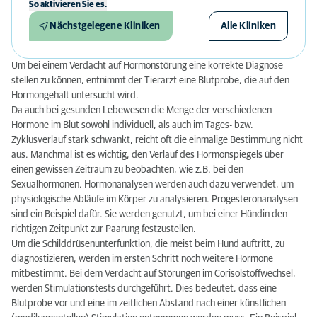
So aktivieren Sie es.
Nächstgelegene Kliniken
Alle Kliniken
Um bei einem Verdacht auf Hormonstörung eine korrekte Diagnose
stellen zu können, entnimmt der Tierarzt eine Blutprobe, die auf den
Hormongehalt untersucht wird.
Da auch bei gesunden Lebewesen die Menge der verschiedenen
Hormone im Blut sowohl individuell, als auch im Tages- bzw.
Zyklusverlauf stark schwankt, reicht oft die einmalige Bestimmung nicht
aus. Manchmal ist es wichtig, den Verlauf des Hormonspiegels über
einen gewissen Zeitraum zu beobachten, wie z.B. bei den
Sexualhormonen. Hormonanalysen werden auch dazu verwendet, um
physiologische Abläufe im Körper zu analysieren. Progesteronanalysen
sind ein Beispiel dafür. Sie werden genutzt, um bei einer Hündin den
richtigen
Zeitpunkt zur Paarung
festzustellen.
Um die Schilddrüsenunterfunktion, die meist beim Hund auftritt, zu
diagnostizieren, werden im ersten Schritt noch weitere Hormone
mitbestimmt. Bei dem Verdacht auf Störungen im Corisolstoffwechsel,
werden Stimulationstests durchgeführt. Dies bedeutet, dass eine
Blutprobe vor und eine im zeitlichen Abstand nach einer künstlichen