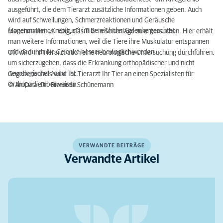
ausgeführt, die dem Tierarzt zusätzliche Informationen geben. Auch
wird auf Schwellungen, Schmerzreaktionen und Geräusche
(sogenannten „Krepitus“) im Bereich der Gelenke geachtet.
Manchmal ist es nötig, das Tier in Seitenlage zu untersuchen. Hier erhält
man weitere Informationen, weil die Tiere ihre Muskulatur entspannen
und dadurch die Gelenke besser beweglich werden.
Oft wird Ihr Tierarzt auch eine neurologische Untersuchung durchführen,
um sicherzugehen, dass die Erkrankung orthopädischer und nicht
neurologischer Natur ist.
Gegebenenfalls wird Ihr Tierarzt Ihr Tier an einen Spezialisten für
Orthopädie überweisen.
© AniCura, Dr. Riccarda Schünemann
VERWANDTE BEITRÄGE
Verwandte Artikel