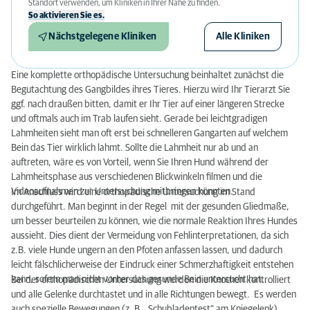
Standort verwenden, um Kliniken in Ihrer Nähe zu finden.
So aktivieren Sie es.
Nächstgelegene Kliniken
Alle Kliniken
Eine komplette orthopädische Untersuchung beinhaltet zunächst die
Begutachtung des Gangbildes ihres Tieres. Hierzu wird Ihr Tierarzt Sie
ggf. nach draußen bitten, damit er Ihr Tier auf einer längeren Strecke
und oftmals auch im Trab laufen sieht. Gerade bei leichtgradigen
Lahmheiten sieht man oft erst bei schnelleren Gangarten auf welchem
Bein das Tier wirklich lahmt. Sollte die Lahmheit nur ab und an
auftreten, wäre es von Vorteil, wenn Sie Ihren Hund während der
Lahmheitsphase aus verschiedenen Blickwinkeln filmen und die
Videoaufnahmen zur Untersuchung mitbringen könnten.
Im Anschluss wird eine orthopädische Untersuchung im Stand
durchgeführt. Man beginnt in der Regel mit der gesunden Gliedmaße,
um besser beurteilen zu können, wie die normale Reaktion Ihres Hundes
aussieht. Dies dient der Vermeidung von Fehlinterpretationen, da sich
z.B. viele Hunde ungern an den Pfoten anfassen lassen, und dadurch
leicht fälschlicherweise der Eindruck einer Schmerzhaftigkeit entstehen
kann, sofern man nicht vorher das gesunde Bein untersucht hat.
Bei der orthopädischen Untersuchung werden die Knochen kontrolliert
und alle Gelenke durchtastet und in alle Richtungen bewegt. Es werden
auch spezielle Bewegungen (z. B. „Schubladentest“ am Kniegelenk)