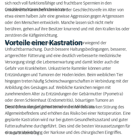
sich noch voll funktionsfähige und fruchtbare Spermien in den
Geschlechtsdrüsen befinden können.
Unkastrierte Kaninchen können ab der Geschlechtsreife im Alter von
etwa einem halben Jahr eine gewisse Aggression gegen Artgenossen
oder den Menschen entwickeln. Manche lassen sich nicht mehr
berühren, gehen auf ihre Besitzer knurrend und mit den Krallen los oder
zerstören die Käfigeinrichtung.
Vorteile einer Kastration
Die Kastration dient beim männlichen Tier vorwiegend der
Unfruchtbarmachung. Durch bessere Haltungsbedingungen, besserer,
artgerechter Fütterung und eine deutlich verbesserte medizinische
Versorgung steigt die Lebenserwartung und damit leider auch die
Gefahr von Krankheiten. Unkastrierte Rammler können unter
Entzündungen und Tumoren der Hoden leiden. Beim weiblichen Tier
hingegen treten häufig Scheinschwangerschaften in Verbindung mit der
Anbildung des Gesäuges auf. Weibliche Kaninchen neigen mit
zunehmendem Alter zu Entzündungen der Gebärmutter (Pyometra)
oder deren Schleimhaut (Endometritis), bösartigen Tumore an
Eierstöcken, der Gebärmutter oder der Milchdrüse.
Diese Erkrankungen gehen einher mit einer teils starken Störung des
Allgemeinbefindens und erhöhen das Risiko bei einer Notoperation. Eine
geplante Kastration wird nur bei gutem Gesundheitszustand und guter
Futteraufnahme durchgeführt. Dies sind die besten Voraussetzungen für
eine gute Verkraftung der Narkose und des chirurgischen Eingriffes.
© Jana Stolzenburg