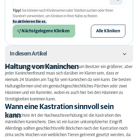
Tipp!
Sie können nach Kliniknamen oder Städten suchen oder Ihren
Standort verwenden, um Kliniken in Ihrer Nähe zu finden.
So aktivieren Sie es.
Nächstgelegene Kliniken
Alle Kliniken
In diesem Artikel
Haltung von Kaninchen
Natürlich ist bei Einzelhaltung der Bezug zum Besitzer ein größerer, aber
Haltung von Kaninchen
jeder Kaninchenfreund muss sich darüber im Klaren sein, dass er
niemals 24 Stunden am Tag für sein Kaninchen da sein kann. Die besten
Wann eine Kastration sinnvoll sein kann
Haltungsformen sind ein gemischtgeschlechtliches Pärchen oder zwei
Häsinnen und ein Rammler, wobei es auch hier bei den Häsinnen zu
Vorteile einer Kastration
Streitigkeiten kommen kann.
Wann eine Kastration sinnvoll sein
kann
Die einfachste Art der Nachwuchsverhütung ist die Kastration des
männlichen Kaninchens. Dies ist ein kurzer unkomplizierter Eingriff.
Allerdings sollten geschlechtsreife Böckchen nach der Kastration noch
zirka sechs Wochen von weiblichen Tieren getrennt gesetzt werden, da