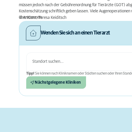
müssen jedoch nach der Gebührenordnung für Tierärzte (GOT) abg
Kostenschätzung schriftlich geben lassen. Viele Augenoperationen
übernommen.
© AniCura, Teresa Keiditsch
Wenden Sie sich an einen Tierarzt
Tipp!
Sie können nach Kliniknamen oder Städten suchen oder Ihren Stando
Nächstgelegene Kliniken