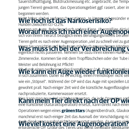
Sauerstoffsättigung, Blutdruckmessung etc. angebracht, die Tempe
jungen Tieren) gewärmt, das Operationsgebiet ggf. rasiert, aber i
begonnen werden.
Nicht höher als bei anderen Operationen. Je jünger und gesünder e
Wie hoch ist das Narkoserisiko?
Hunden zwischen 0,1-0,2%.
Kratzen am Auge, Belecken durch andere Tiere, übermäßige Aktivität
Worauf muss ich nach einer Augenop
sich von Ihrem Tierarzt bezüglich eines Beruhigungsmittels berate
Tieren geht es nach einer Augenoperation „viel zu schnell viel zu gut
Wenn Sie vorsichtig und behutsam mit frisch gewaschenen Händen 
Was muss ich bei der Verabreichun
eigentlich nichts passieren. Nehmen Sie dazu Ihren kleinen Hund au
Zimmerecke. Kommen Sie mit dem Tropffläschchen oder der Tube im
Meister und Belohnung ist Pflicht!
Ob durch einen perforierenden Fremdkörper (z.B. Dorn, Katzenkrall
Wie kann ein Auge wieder funktionie
in sich zusammen. Daher ist es wichtig, einen Fremdköper nicht sel
wie ein „Stöpsel“. Während der OP wird das Auge mit speziellen L
gewohnt prall. Nach einiger Zeit wird die künstliche Augenflüssigk
nachproduzierte, Kammerwasser ersetzt.
Dies kann man pauschal nicht beantworten, da jede Operation ande
Kann mein Tier direkt nach der OP w
eine Kunstlinse (Kataraktoperation) ersetzt, kann direkt nach ein
Operationen wegen eines
grünen Stars
(Augenüberdruck, Glaukom
manchmal erst nach einiger Zeit das Ausmaß der Vorschädigung ric
Auch dies kann pauschal nicht beantwortet werden, da es von vie
Wieviel kostet eine Augenoperation?
erforderliche OP, Größe des Tieres und damit benötigte Medikamente