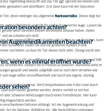
ratur regelmäßig überprüft und das Tier ggf. (gerade bei kleinen und
mmer gesäubert und desinfiziert. Erst dann kann mit der Operation
in Tier, desto niedriger das allgemeine
Narkoserisiko
. Dieses liegt bei
 und Kopfschütteln sind Gift für ein frisch operiertes Auge. Lassen Sie
eration besonders achten?
n, gerade wenn Sie einen kleinen Wirbelwind zuhause haben. Vielen
“ und sie schonen sich nicht.
das Auge minimal öffnen, um Tropfen oder Salben zu verabreichen, kann
g von Augenmedikamenten beachten?
f den Schoß oder stellen Sie sich mit größeren Hunden in eine
mer von hinten, so dass Ihr Tier dieses nicht sieht. Übung macht den
e) oder in der OP, ein eröffnetes Auge verliert Kammerwasser und fällt
ren, wenn es einmal eröffnet wurde?
bst zu entfernen, sondern ihn in Position zu belassen. Manchmal wirkt er
ösungen gespült und wieder aufgefüllt und ist nach dem Vernähen wie
eit vom Auge selbst verstoffwechselt und durch das eigene, ständig
re Voraussetzungen hat. Wird beispielsweise eine trübe Linse durch
ieder sehen?
er Operation wieder gesehen werden. Anders verhält es sich bei
) oder schweren Verletzungen durch einen Fremdkörper. Hier kann
htig eingeschätzt werden.
len verschiedenen Faktoren abhängt: Art der Augenerkrankung und
, Art der Narkose, Zeitfaktor etc. Alle tierärztlichen Leistungen