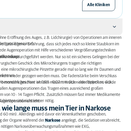
Alle Kliniken
ne Eröffnung des Auges, z.B. Lidchirurgie) von Operationen am inneren
ss mein Tier in Narkose liegen?
der getrübten Linse).
iß aus eigener Erfahrung, dass sich jedes noch so kleine Staubkorn im
l jede Augenoperation mit Hilfe verschiedener Vergrößerungstechniken
smikroskop:
lnarkose durchgeführt werden. Nur so ist ein sicheres Gelingen bei der
urgischen Geschick des Mikrochirurgens tragen die richtigen
nders achten?
t eine mikrochirurgische Pinzette gerade mal so lang wie Ihr Daumen und
erkennen.
 nicht wieder gezogen werden muss. Die Fadenstärke beim Verschluss
edikamenten beachten?
n menschliches Haar ist 0,05 - 0,07 mm dick - also doppelt so dick.
 OP besonders geschont werden müssen. Kratzen oder Belecken, würde
t allen Augenoperationen das Tragen eines ausreichend großen
einmal eröffnet wurde?
m von 10 - 14 Tagen Pflicht. Zusätzlich müssen fast immer Medikamente
abletten sind nicht immer nötig.
e Augenoperation ansteht.
 wie lange muss mein Tier in Narkose
und 60 min). Allerdings wird davor ein Venenkatheter geschoben,
ng der Organe während der
Narkose
angelegt, die Sedation verabreicht,
 alle nötigen Narkoseüberwachungsmaßnahmen wie EKG,