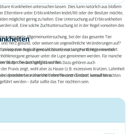
bbare Krankheiten untersuchen lassen. Dies kann natürlich aus bloßem
er Elterntiere unter Erbkrankheiten leidet/litt oder der Besitzer möchte,
den möglichst gering zu halten. Eine Untersuchung auf Erbkrankheiten
rden soll. Eine solche Zuchtuntersuchung ist in der Regel vonseiten des
eine sogenannte Allgemeinuntersuchung, bei der das gesamte Tier
ankheiten
e und Herz gesund, oder weisen sie ungewöhnliche Veränderungen auf?
ethoskop zum Auskultieren (Abhören) von Lunge und Herz verwendet.
um einzelne Organe genauer zu untersuchen. Per Röntgen werden
chhöhlenorgane genauer unter die Lupe genommen werden. Für manche
einer Blutprobe durchgeführt werden.
en Sie den Tierarzt ruhig darauf hin. Dazu gehören auch
der Praxis zeigt, wohl aber zu Hause (z.B. exzessives Kratzen, Lahmheit
h bei Anzeichen von Krankheit ohnehin einen Tierarzt konsultieren.
n, sprechen Sie vorher mit Ihrem Tierarzt darüber, worauf Sie achten
ührt werden – dafür sollte das Tier nüchtern sein.