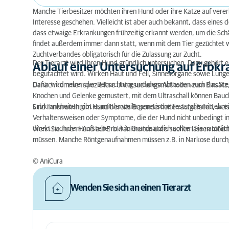
Manche Tierbesitzer möchten ihren Hund oder ihre Katze auf verer
Interesse geschehen. Vielleicht ist aber auch bekannt, dass eines d
dass etwaige Erkrankungen frühzeitig erkannt werden, um die Schä
findet außerdem immer dann statt, wenn mit dem Tier gezüchtet we
Zuchtverbandes obligatorisch für die Zulassung zur Zucht.
Der Tierarzt wird Ihren Hund gründlich untersuchen. Dazu gehört 
Ablauf einer Untersuchung auf Erbkr
begutachtet wird. Wirken Haut und Fell, Sinnesorgane sowie Lung
Dafür wird neben der Betrachtung und dem Abtasten auch das St
Danach kommen speziellere Untersuchungsmethoden zum Einsatz, 
Knochen und Gelenke gemustert, mit dem Ultraschall können Bau
Erbkrankheiten gibt es mittlerweile genetische Tests, die mittels 
Sind Ihnen an Ihrem Hund bereits Besonderheiten aufgefallen, weis
Verhaltensweisen oder Symptome, die der Hund nicht unbedingt in 
direkt nach dem Aufstehen u.Ä.). Grundsätzlich sollten Sie natürlic
Wenn Sie Ihren Hund auf Erbkrankheiten untersuchen lassen möchte
müssen. Manche Röntgenaufnahmen müssen z.B. in Narkose durchgef
© AniCura
Wenden Sie sich an einen Tierarzt