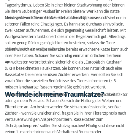
Tagesrhythmus. Leben Sie in einer kleinen Stadtwohnung oder können
Wo finde ich meine Traumkatze?
Sie Ihrem Stubentiger Auslauf im Freien bieten? Wer kann die Katze
versorgen, wenn Sie im Urlaub oder auf Geschäftsreise sind?
Meist schätzen Katzen die Gesellschaft von Artgenossen uns sind nur in
Willkommen daheim!
seltenen Fällen reine Einzelgänger. Es kann also durchaus sinnvoll sein,
zwei Katzen aufzunehmen, die sich gegenseitig Gesellschaft leisten. Mit
Der Katzenwelpe beim Tierarzt
Wurfgeschwistern funktioniert dies in der Regel ziemlich gut. Allerdings
sollten genug Rückzugsmöglichkeiten bestehen, sodass die Tiere
einander auch ausweichen können.
Soll es wirklich ein Welpe sein? Eine bereits erwachsene Katze kann auch
ihren Reiz haben. Schauen Sie sich ruhig einmal im örtlichen Tierheim
um.
Am weitesten verbreitet sind sicherlich die als „Europäisch Kurzhaar“
(EKH) bezeichneten Hauskatzen. Sie können aber natürlich auch eine
Rassekatze bei einem seriösen Züchter erwerben. Hier sollten Sie sich
vorab über die speziellen Bedürfnisse des Tieres informieren (z.B.
müssen langhaarige Rassen regelmäßig gebürstet werden).
Wo finde ich meine Traumkatze?
Suchen Sie Ihren neuen Mitbewohner nicht nach dem Niedlichkeitsfaktor
oder gar dem Preis aus. Schauen Sie sich die Haltung der Welpen und
Elterntiere an. Am besten wenden Sie sich an professionelle, seriöse
Züchter – wenn Sie unsicher sind, fragen Sie in Ihrer Tierarztpraxis nach
vertrauenswürdigen Ansprechpartnern. Rassekatzen zum
„Schnäppchenpreis“ sollten Sie stutzig machen! Häufig sind diese nicht
geimpft, manche bringen auch Verhaltensstörungen oder