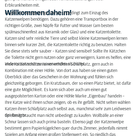
Erbkrankheiten mit.
Willkommen daheim!
Es gibt nur wenige Dinge, die sie unbedingt zum Einzug des
Katzenwelpen benötigen. Dazu gehören eine Transportbox in der
richtigen Größe, zwei Näpfe für Futter und Wasser (am besten
spülmaschinenfest aus Keramik oder Glas) und eine Katzentoilette.
Katzen sind sehr reinliche Tiere und selbst kleine Katzenwelpen lernen
binnen sehr kurzer Zeit, die Katzentoilette richtig zu benutzen. Halten
Sie diese stets sehr sauber – Katzen sind sensibel! Sollte Ihr Kätzchen
die Toilette nicht gern nutzen oder ganz verweigern, kann es helfen, eine
anderes Katzenstreu zu verwenden als bisher.
Viele Katzen schätzen einen erhöhten Schlafplatz, gern auch in
Kombination mit einer Höhle. Von dort aus haben sie einen guten
Überblick über das Geschehen in der Wohnung und fühlen sich
gleichzeitig geborgen. Ein Kratzbaum, der so einen Platz bietet, ist dafür
eine gute Möglichkeit. Es kann sich aber auch um einen gut
ausgepolsterten Karton oder eine Höhle Marke „Eigenbau“ handeln –
Ihre Katze wird Ihnen schon zeigen, ob es ihr gefällt. Nicht selten wählen
Katzen ihren Schlafplatz auch selbst aus, manchmal sehr zum Leidwesen
der Besitzer.
Spielzeug braucht man nicht unbedingt zu kaufen: Wollbälle an einer
Schnur lassen sich auch prima basteln. Ebenso jagt der Katzenwelpe
bestimmt gern Papierkügelchen quer durchs Zimmer, jedenfalls nimmt
Spielen am Anfang einen großen Stellenwert ein. So niedlich das