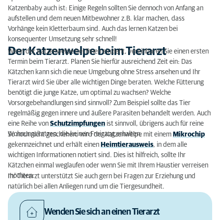
Katzenbaby auch ist: Einige Regeln sollten Sie dennoch von Anfang an
aufstellen und dem neuen Mitbewohner z.B. klar machen, dass
Vorhänge kein Kletterbaum sind. Auch das lernen Katzen bei
konsequenter Umsetzung sehr schnell!
Der Katzenwelpe beim Tierarzt
Wenn der Katzenwelpe bei Ihnen einzieht, vereinbaren Sie einen ersten
Termin beim Tierarzt. Planen Sie hierfür ausreichend Zeit ein: Das
Kätzchen kann sich die neue Umgebung ohne Stress ansehen und Ihr
Tierarzt wird Sie über alle wichtigen Dinge beraten. Welche Fütterung
benötigt die junge Katze, um optimal zu wachsen? Welche
Vorsorgebehandlungen sind sinnvoll? Zum Beispiel sollte das Tier
regelmäßig gegen innere und äußere Parasiten behandelt werden. Auch
eine Reihe von
Schutzimpfungen
ist sinnvoll, übrigens auch für reine
Wohnungskatzen, die keinen Freigang erhalten.
So noch nicht geschehen, wird der Katzenwelpe mit einem
Mikrochip
gekennzeichnet und erhält einen
Heimtierausweis
, in dem alle
wichtigen Informationen notiert sind. Dies ist hilfreich, sollte Ihr
Kätzchen einmal weglaufen oder wenn Sie mit Ihrem Haustier verreisen
möchten.
Ihr Tierarzt unterstützt Sie auch gern bei Fragen zur Erziehung und
natürlich bei allen Anliegen rund um die Tiergesundheit.
Wenden Sie sich an einen Tierarzt