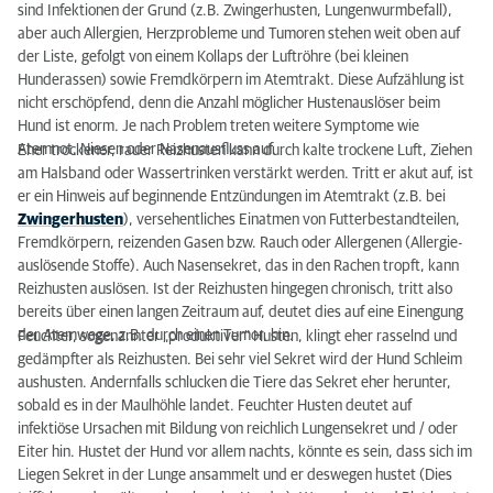
sind Infektionen der Grund (z.B. Zwingerhusten, Lungenwurmbefall),
aber auch Allergien, Herzprobleme und Tumoren stehen weit oben auf
der Liste, gefolgt von einem Kollaps der Luftröhre (bei kleinen
Hunderassen) sowie Fremdkörpern im Atemtrakt. Diese Aufzählung ist
nicht erschöpfend, denn die Anzahl möglicher Hustenauslöser beim
Hund ist enorm. Je nach Problem treten weitere Symptome wie
Atemnot, Niesen oder Nasenausfluss auf.
Eher trockener, rauer Reizhusten kann durch kalte trockene Luft, Ziehen
am Halsband oder Wassertrinken verstärkt werden. Tritt er akut auf, ist
er ein Hinweis auf beginnende Entzündungen im Atemtrakt (z.B. bei
Zwingerhusten
), versehentliches Einatmen von Futterbestandteilen,
Fremdkörpern, reizenden Gasen bzw. Rauch oder Allergenen (Allergie-
auslösende Stoffe). Auch Nasensekret, das in den Rachen tropft, kann
Reizhusten auslösen. Ist der Reizhusten hingegen chronisch, tritt also
bereits über einen langen Zeitraum auf, deutet dies auf eine Einengung
der Atemwege, z.B. durch einen Tumor, hin.
Feuchter, sogenannter „produktiver“ Husten, klingt eher rasselnd und
gedämpfter als Reizhusten. Bei sehr viel Sekret wird der Hund Schleim
aushusten. Andernfalls schlucken die Tiere das Sekret eher herunter,
sobald es in der Maulhöhle landet. Feuchter Husten deutet auf
infektiöse Ursachen mit Bildung von reichlich Lungensekret und / oder
Eiter hin. Hustet der Hund vor allem nachts, könnte es sein, dass sich im
Liegen Sekret in der Lunge ansammelt und er deswegen hustet (Dies