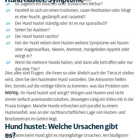
Hund hustet: Symptome
Ihr Hund hustet: Was hören oder sehen Sie noch?
Ist zugleich ein Keuchen oder Schnarchen hörbar?
Hund hustet: Symptome
Handelt es sich um einen trockenen, rauen Reizhusten oder klingt
Hund hustet: Welche Ursachen gibt es?
es eher feucht, gedämpft und rasselnd?
Der Hund hustet ständig oder ist es nur sporadisch?
Hund hustet: Therapie
Sehen Sie Auslöser?
Der Hund hustet nachts?
Hat der Hund neben dem Husten weitere Symptome wie Nasen-
oder Augenausfluss, Niesen, Atemnot, mangelnden Appetit oder
würgt er?
Wenn Sie mehrere Hunde haben, sind dann alle betroffen oder nur
das eine Tier?
Dies alles sind Fragen, die Ihnen so oder ähnlich auch der Tierarzt stellen
wird, dem Sie den hustenden Hund vorstellen. Die Antworten helfen
ihm, bereits auf die richtige Fährte zu kommen, was das Problem sein
könnte.
Wichtig: Ihr Hund hustet und würgt? Würgen und Husten sind nicht
immer einfach auseinanderzuhalten, deswegen ruhig ein Video mit in die
Praxis bringen. Manche Hunde erbrechen sich parallel zu einem
Hustenanfall, was an der nachbarschaftlichen Lage von Husten- und
Brechzentrum im Gehirn liegt.
Hund hustet: Welche Ursachen gibt
es?
Für Husten beim Hund gibt es mannigfaltige Ursachen. Am häufigsten