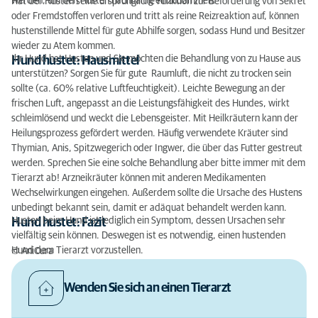
werden, um den Husten nachhaltig einzudämmen.
Hat der Husten seine ursprüngliche Funktion zur Beförderung von Sekret
oder Fremdstoffen verloren und tritt als reine Reizreaktion auf, können
hustenstillende Mittel für gute Abhilfe sorgen, sodass Hund und Besitzer
wieder zu Atem kommen.
Ihr Hund hat Husten und Sie möchten die Behandlung von zu Hause aus
Hund hustet: Hausmittel
unterstützen? Sorgen Sie für gute Raumluft, die nicht zu trocken sein
sollte (ca. 60% relative Luftfeuchtigkeit). Leichte Bewegung an der
frischen Luft, angepasst an die Leistungsfähigkeit des Hundes, wirkt
schleimlösend und weckt die Lebensgeister. Mit Heilkräutern kann der
Heilungsprozess gefördert werden. Häufig verwendete Kräuter sind
Thymian, Anis, Spitzwegerich oder Ingwer, die über das Futter gestreut
werden. Sprechen Sie eine solche Behandlung aber bitte immer mit dem
Tierarzt ab! Arzneikräuter können mit anderen Medikamenten
Wechselwirkungen eingehen. Außerdem sollte die Ursache des Hustens
unbedingt bekannt sein, damit er adäquat behandelt werden kann.
Husten beim Hund ist lediglich ein Symptom, dessen Ursachen sehr
Hund hustet: Fazit
vielfältig sein können. Deswegen ist es notwendig, einen hustenden
Hund dem Tierarzt vorzustellen.
© AniCura
Wenden Sie sich an einen Tierarzt