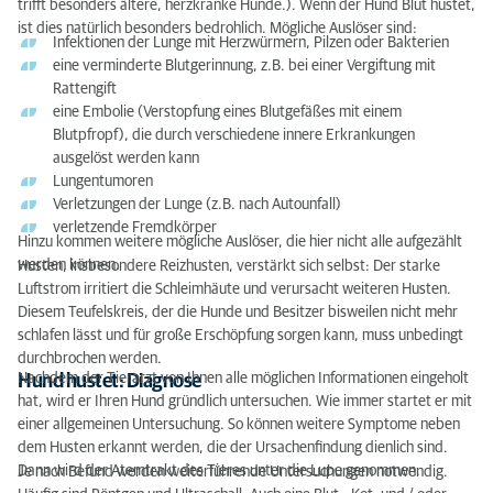
trifft besonders ältere, herzkranke Hunde.). Wenn der Hund Blut hustet,
ist dies natürlich besonders bedrohlich. Mögliche Auslöser sind:
Infektionen der Lunge mit Herzwürmern, Pilzen oder Bakterien
eine verminderte Blutgerinnung, z.B. bei einer Vergiftung mit
Rattengift
eine Embolie (Verstopfung eines Blutgefäßes mit einem
Blutpfropf), die durch verschiedene innere Erkrankungen
ausgelöst werden kann
Lungentumoren
Verletzungen der Lunge (z.B. nach Autounfall)
verletzende Fremdkörper
Hinzu kommen weitere mögliche Auslöser, die hier nicht alle aufgezählt
werden können.
Husten, insbesondere Reizhusten, verstärkt sich selbst: Der starke
Luftstrom irritiert die Schleimhäute und verursacht weiteren Husten.
Diesem Teufelskreis, der die Hunde und Besitzer bisweilen nicht mehr
schlafen lässt und für große Erschöpfung sorgen kann, muss unbedingt
durchbrochen werden.
Nachdem der Tierarzt von Ihnen alle möglichen Informationen eingeholt
Hund hustet: Diagnose
hat, wird er Ihren Hund gründlich untersuchen. Wie immer startet er mit
einer allgemeinen Untersuchung. So können weitere Symptome neben
dem Husten erkannt werden, die der Ursachenfindung dienlich sind.
Dann wird der Atemtrakt des Tieres unter die Lupe genommen.
Je nach Befund werden weiterführende Untersuchungen notwendig.