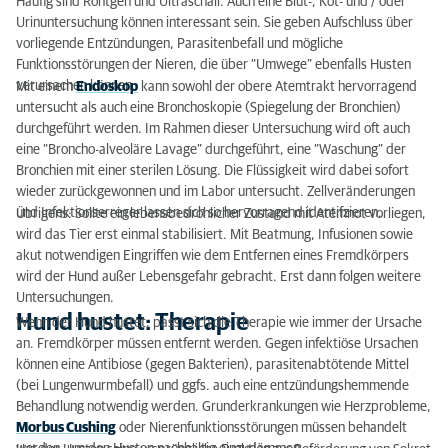
Häufig sind Röntgen und Ultraschall. Auch eine Blut-, Kot- und / oder
Urinuntersuchung können interessant sein. Sie geben Aufschluss über
vorliegende Entzündungen, Parasitenbefall und mögliche
Funktionsstörungen der Nieren, die über “Umwege” ebenfalls Husten
verursachen können.
Mit einem
Endoskop
kann sowohl der obere Atemtrakt hervorragend
untersucht als auch eine Bronchoskopie (Spiegelung der Bronchien)
durchgeführt werden. Im Rahmen dieser Untersuchung wird oft auch
eine “Broncho-alveoläre Lavage” durchgeführt, eine “Waschung” der
Bronchien mit einer sterilen Lösung. Die Flüssigkeit wird dabei sofort
wieder zurückgewonnen und im Labor untersucht. Zellveränderungen
und Infektionserreger lassen sich so hervorragend identifzieren.
Übrigens: Sollte ein lebensbedrohlicher Zustand mit Atemnot vorliegen,
wird das Tier erst einmal stabilisiert. Mit Beatmung, Infusionen sowie
akut notwendigen Eingriffen wie dem Entfernen eines Fremdkörpers
wird der Hund außer Lebensgefahr gebracht. Erst dann folgen weitere
Untersuchungen.
Hund hustet: Therapie
Wenn der Hund hustet, passt sich die Therapie wie immer der Ursache
an. Fremdkörper müssen entfernt werden. Gegen infektiöse Ursachen
können eine Antibiose (gegen Bakterien), parasitenabtötende Mittel
(bei Lungenwurmbefall) und ggfs. auch eine entzündungshemmende
Behandlung notwendig werden. Grunderkrankungen wie Herzprobleme,
Morbus Cushing
oder Nierenfunktionsstörungen müssen behandelt