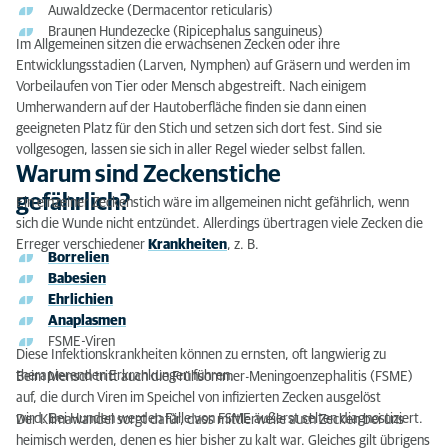
Auwaldzecke (Dermacentor reticularis)
So schützen Sie Ihr Tier vor Zecken
Braunen Hundezecke (Ripicephalus sanguineus)
Im Allgemeinen sitzen die erwachsenen Zecken oder ihre
Zeckenmythen
Entwicklungsstadien (Larven, Nymphen) auf Gräsern und werden im
Vorbeilaufen von Tier oder Mensch abgestreift. Nach einigem
Zecken bei Hunden und Katzen: Fazit
Umherwandern auf der Hautoberfläche finden sie dann einen
geeigneten Platz für den Stich und setzen sich dort fest. Sind sie
vollgesogen, lassen sie sich in aller Regel wieder selbst fallen.
Warum sind Zeckenstiche
gefährlich?
Ein einzelner Zeckenstich wäre im allgemeinen nicht gefährlich, wenn
sich die Wunde nicht entzündet. Allerdings übertragen viele Zecken die
Erreger verschiedener
Krankheiten
, z. B.
Borrelien
Babesien
Ehrlichien
Anaplasmen
FSME-Viren
Diese Infektionskrankheiten können zu ernsten, oft langwierig zu
therapierenden Erkrankungen führen.
Beim Mensch tritt auch die Frühsommer-Meningoenzephalitis (FSME)
auf, die durch Viren im Speichel von infizierten Zecken ausgelöst
wird. Bei Hunden werden Fälle von FSME äußerst selten diagnostiziert.
Der Klimawandel sorgt dafür, dass mittlerweile auch Zecken bei uns
heimisch werden, denen es hier bisher zu kalt war. Gleiches gilt übrigens