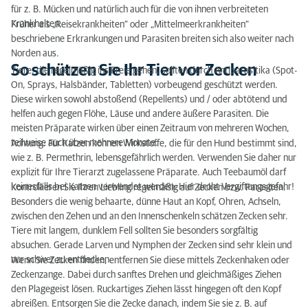
für z. B. Mücken und natürlich auch für die von ihnen verbreiteten
Krankheiten.
Früher als „Reisekrankheiten“ oder „Mittelmeerkrankheiten“
beschriebene Erkrankungen und Parasiten breiten sich also weiter nach
Norden aus.
So schützen Sie Ihr Tier vor Zecken
Tiere, die regelmäßig ins Freie gehen, sollten durch Antiparasitika (Spot-
On, Sprays, Halsbänder, Tabletten) vorbeugend geschützt werden.
Diese wirken sowohl abstoßend (Repellents) und / oder abtötend und
helfen auch gegen Flöhe, Läuse und andere äußere Parasiten. Die
meisten Präparate wirken über einen Zeitraum von mehreren Wochen,
teilweise auch über mehrere Monate.
Achtung: Für Katzen können Wirkstoffe, die für den Hund bestimmt sind,
wie z. B. Permethrin, lebensgefährlich werden. Verwenden Sie daher nur
explizit für Ihre Tierarzt zugelassene Präparate. Auch Teebaumöl darf
keinesfalls bei Katzen verwendet werden: Hier droht Vergiftungsgefahr!
Kontrollieren Sie Ihren Liebling regelmäßig auf Zecken bzw. Parasiten.
Besonders die wenig behaarte, dünne Haut an Kopf, Ohren, Achseln,
zwischen den Zehen und an den Innenschenkeln schätzen Zecken sehr.
Tiere mit langem, dunklem Fell sollten Sie besonders sorgfältig
absuchen. Gerade Larven und Nymphen der Zecken sind sehr klein und
nur schwer zu entdecken.
Wenn Sie Zecken finden, entfernen Sie diese mittels Zeckenhaken oder
Zeckenzange. Dabei durch sanftes Drehen und gleichmäßiges Ziehen
den Plagegeist lösen. Ruckartiges Ziehen lässt hingegen oft den Kopf
abreißen. Entsorgen Sie die Zecke danach, indem Sie sie z. B. auf