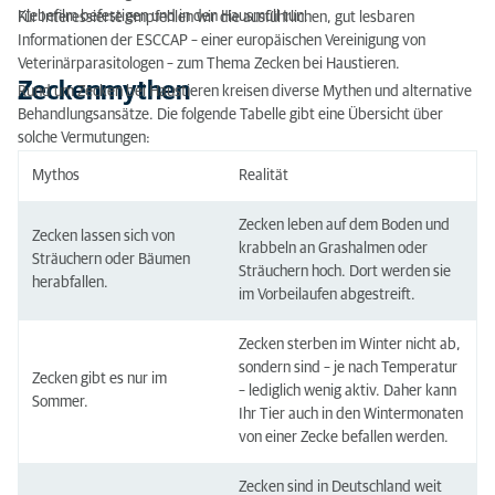
Klebefilm befestigen und in den Hausmüll tun.
Für Interessierte empfehlen wir die ausführlichen, gut lesbaren
Informationen der ESCCAP – einer europäischen Vereinigung von
Veterinärparasitologen – zum Thema Zecken bei Haustieren.
Zeckenmythen
Rund um Zecken bei Haustieren kreisen diverse Mythen und alternative
Behandlungsansätze. Die folgende Tabelle gibt eine Übersicht über
solche Vermutungen:
Mythos
Realität
Zecken leben auf dem Boden und
Zecken lassen sich von
krabbeln an Grashalmen oder
Sträuchern oder Bäumen
Sträuchern hoch. Dort werden sie
herabfallen.
im Vorbeilaufen abgestreift.
Zecken sterben im Winter nicht ab,
sondern sind – je nach Temperatur
Zecken gibt es nur im
– lediglich wenig aktiv. Daher kann
Sommer.
Ihr Tier auch in den Wintermonaten
von einer Zecke befallen werden.
Zecken sind in Deutschland weit