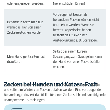
oder eingerieben werden.
Nierenschäden führen!
Vorbeugen ist besser als
behandeln: Zecken können leicht
Behandeln sollte man nur,
übersehen werden. Wenn sie
wenn das Tier von einer
bereits „angedockt“ haben,
Zecke gestochen wurde.
besteht das Risiko einer
Ansteckung mit z. B. Borreliose.
Selbst bei einem kurzen
Mein Hund geht selten nach
Spaziergang zum Gassigehen kann
draußen.
der Hund von einer Zecke befallen
werden.
Zecken bei Hunden und Katzen: Fazit
Auch Haustiere, die wenig draußen sind, können im Sommerhalbjahr
und selbst im Winter von Zecken befallen werden. Eine vorbeugende
Behandlung reduziert das Risiko für einen Zeckenstich und nachfolgende
unangenehme Erkrankungen.