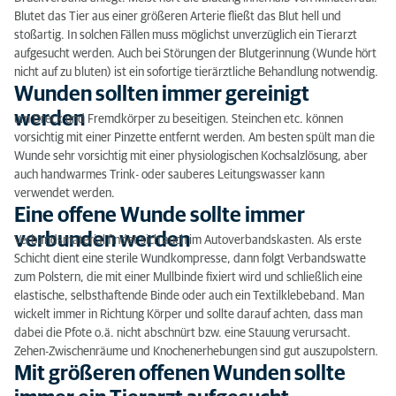
Blutet das Tier aus einer größeren Arterie fließt das Blut hell und
Eine offene Wunde sollte immer verbunden werden
stoßartig. In solchen Fällen muss möglichst unverzüglich ein Tierarzt
aufgesucht werden. Auch bei Störungen der Blutgerinnung (Wunde hört
Mit größeren offenen Wunden sollte immer ein
nicht auf zu bluten) ist ein sofortige tierärztliche Behandlung notwendig.
Tierarzt aufgesucht werden
Wunden sollten immer gereinigt
Offene Knochenbrüche sind immer ein Notfall
werden
um Dreck und Fremdkörper zu beseitigen. Steinchen etc. können
vorsichtig mit einer Pinzette entfernt werden. Am besten spült man die
Wunde sehr vorsichtig mit einer physiologischen Kochsalzlösung, aber
auch handwarmes Trink- oder sauberes Leitungswasser kann
verwendet werden.
Eine offene Wunde sollte immer
verbunden werden
Verbandsmaterial findet sich auch im Autoverbandskasten. Als erste
Schicht dient eine sterile Wundkompresse, dann folgt Verbandswatte
zum Polstern, die mit einer Mullbinde fixiert wird und schließlich eine
elastische, selbsthaftende Binde oder auch ein Textilklebeband. Man
wickelt immer in Richtung Körper und sollte darauf achten, dass man
dabei die Pfote o.ä. nicht abschnürt bzw. eine Stauung verursacht.
Zehen-Zwischenräume und Knochenerhebungen sind gut auszupolstern.
Mit größeren offenen Wunden sollte