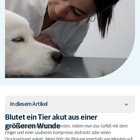
In diesem Artikel
Blutet ein Tier akut aus einer
Blutet ein Tier akut aus einer größeren Wunde
größeren Wunde
muss der Blutfluss gestoppt werden, indem man das Gefäß mit dem
Finger und einer sauberen Kompresse abdrückt oder einen
Wunden sollten immer gereinigt werden
Druckverband anlegt. Meist hört die Blutung innerhalb von Minuten auf.