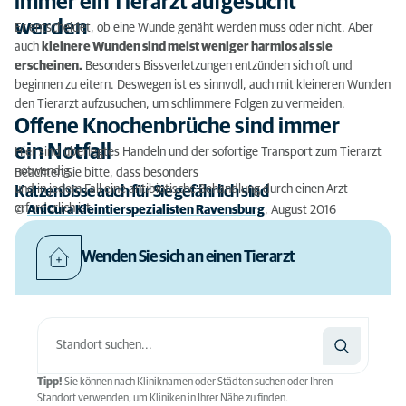
immer ein Tierarzt aufgesucht
werden
Er entscheidet, ob eine Wunde genäht werden muss oder nicht. Aber
auch
kleinere Wunden sind meist weniger harmlos als sie
erscheinen.
Besonders Bissverletzungen entzünden sich oft und
beginnen zu eitern. Deswegen ist es sinnvoll, auch mit kleineren Wunden
den Tierarzt aufzusuchen, um schlimmere Folgen zu vermeiden.
Offene Knochenbrüche sind immer
ein Notfall
Hier sind überlegtes Handeln und der sofortige Transport zum Tierarzt
notwendig.
Beachten Sie bitte, dass besonders
und in jedem Fall eine antibiotische Behandlung durch einen Arzt
Katzenbisse auch für Sie gefährlich sind
erforderlich ist.
©
AniCura Kleintierspezialisten Ravensburg
, August 2016
Wenden Sie sich an einen Tierarzt
Tipp!
Sie können nach Kliniknamen oder Städten suchen oder Ihren
Standort verwenden, um Kliniken in Ihrer Nähe zu finden.