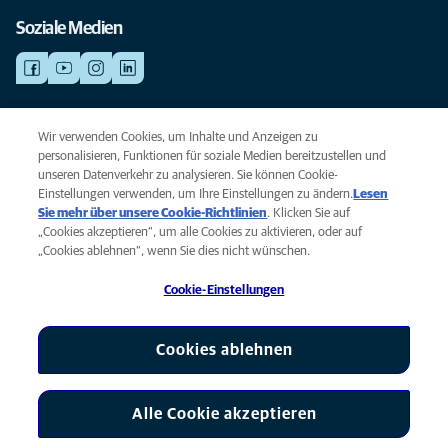
Soziale Medien
NOTDIENSTE
Wir verwenden Cookies, um Inhalte und Anzeigen zu
Finden Sie hier Standorte mit Notfall-Service. Weil Ihr Tier die beste
personalisieren, Funktionen für soziale Medien bereitzustellen und
Versorgung verdient.
unseren Datenverkehr zu analysieren. Sie können Cookie-
Einstellungen verwenden, um Ihre Einstellungen zu ändern.
Lesen
Sie mehr über unsere Cookie-Richtlinien
(opens in a new tab)
. Klicken Sie auf
Privacy
„Cookies akzeptieren“, um alle Cookies zu aktivieren, oder auf
Legal
„Cookies ablehnen“, wenn Sie dies nicht wünschen.
Cookie notice
Cookie-Einstellungen
Accessibility
Global Human Rights
AniCura ist eine Tochtergesellschaft von Mars, Inc © 2026
Cookies ablehnen
Alle Cookie akzeptieren
Cookie-Einstellungen