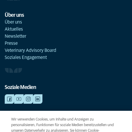
Über uns
Über uns
Aktuelles
Newsletter
Presse
Veterinary Advisory Board
Soziales Engagement
Soziale Medien
NOTDIENSTE
Wir verwenden Cookies, um Inhalte und Anzeigen zu
Finden Sie hier Standorte mit Notfall-Service. Weil Ihr Tier die beste
personalisieren, Funktionen für soziale Medien bereitzustellen und
Versorgung verdient.
unseren Datenverkehr zu analysieren. Sie können Cookie-