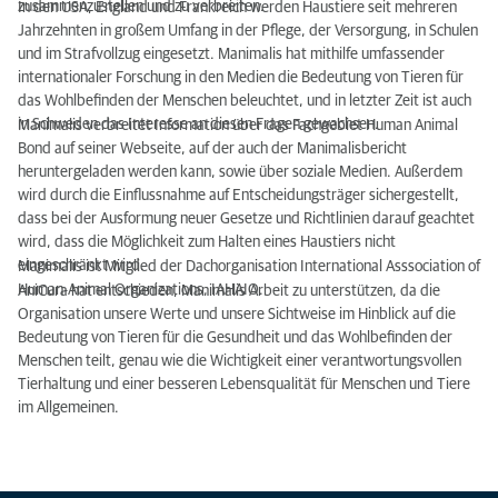
zusammenzustellen und zu verbreiten.
In den USA, England und Frankreich werden Haustiere seit mehreren
Jahrzehnten in großem Umfang in der Pflege, der Versorgung, in Schulen
und im Strafvollzug eingesetzt. Manimalis hat mithilfe umfassender
internationaler Forschung in den Medien die Bedeutung von Tieren für
das Wohlbefinden der Menschen beleuchtet, und in letzter Zeit ist auch
in Schweden das Interesse an diesen Fragen gewachsen.
Manimalis verbreitet Information über das Fachgebiet Human Animal
Bond auf seiner Webseite, auf der auch der Manimalisbericht
heruntergeladen werden kann, sowie über soziale Medien. Außerdem
wird durch die Einflussnahme auf Entscheidungsträger sichergestellt,
dass bei der Ausformung neuer Gesetze und Richtlinien darauf geachtet
wird, dass die Möglichkeit zum Halten eines Haustiers nicht
eingeschränkt wird.
Manimalis ist Mitglied der Dachorganisation International Asssociation of
Human-Animal Organizations, IAHAIO.
AniCura hat entschieden, Manimalis Arbeit zu unterstützen, da die
Organisation unsere Werte und unsere Sichtweise im Hinblick auf die
Bedeutung von Tieren für die Gesundheit und das Wohlbefinden der
Menschen teilt, genau wie die Wichtigkeit einer verantwortungsvollen
Tierhaltung und einer besseren Lebensqualität für Menschen und Tiere
im Allgemeinen.